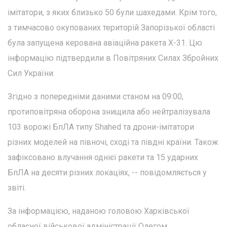
імітатори, з яких близько 50 були шахедами. Крім того,
з тимчасово окупованих територій Запорізької області
була запущена керована авіаційна ракета Х-31. Цю
інформацію підтвердили в Повітряних Силах Збройних
Сил України.
Згідно з попередніми даними станом на 09:00,
протиповітряна оборона знищила або нейтралізувала
103 ворожі БпЛА типу Shahed та дрони-імітатори
різних моделей на півночі, сході та півдні країни. Також
зафіксовано влучання однієї ракети та 15 ударних
БпЛА на десяти різних локаціях, -- повідомляється у
звіті.
За інформацією, наданою головою Харківської
обласної військової адміністрації Олегом