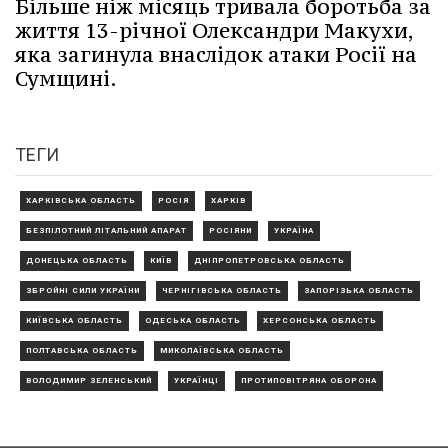
Більше ніж місяць тривала боротьба за
життя 13-річної Олександри Макухи,
яка загинула внаслідок атаки Росії на
Сумщині.
ТЕГИ
ХАРКІВСЬКА ОБЛАСТЬ
РОСІЯ
ХАРКІВ
БЕЗПІЛОТНИЙ ЛІТАЛЬНИЙ АПАРАТ
РОСІЯНИ
УКРАЇНА
ДОНЕЦЬКА ОБЛАСТЬ
КИЇВ
ДНІПРОПЕТРОВСЬКА ОБЛАСТЬ
ЗБРОЙНІ СИЛИ УКРАЇНИ
ЧЕРНІГІВСЬКА ОБЛАСТЬ
ЗАПОРІЗЬКА ОБЛАСТЬ
КИЇВСЬКА ОБЛАСТЬ
ОДЕСЬКА ОБЛАСТЬ
ХЕРСОНСЬКА ОБЛАСТЬ
ПОЛТАВСЬКА ОБЛАСТЬ
МИКОЛАЇВСЬКА ОБЛАСТЬ
ВОЛОДИМИР ЗЕЛЕНСЬКИЙ
УКРАЇНЦІ
ПРОТИПОВІТРЯНА ОБОРОНА