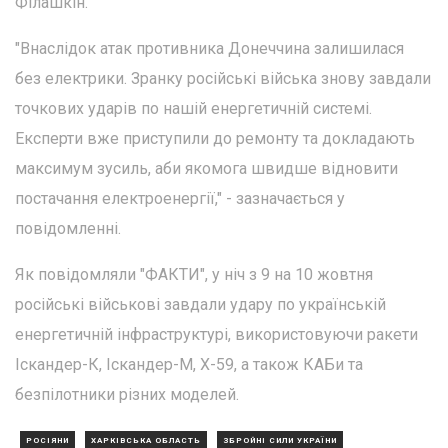
Філашкін.
"Внаслідок атак противника Донеччина залишилася
без електрики. Зранку російські війська знову завдали
точкових ударів по нашій енергетичній системі.
Експерти вже приступили до ремонту та докладають
максимум зусиль, аби якомога швидше відновити
постачання електроенергії," - зазначається у
повідомленні.
Як повідомляли "ФАКТИ", у ніч з 9 на 10 жовтня
російські військові завдали удару по українській
енергетичній інфраструктурі, використовуючи ракети
Іскандер-К, Іскандер-М, Х-59, а також КАБи та
безпілотники різних моделей.
РОСІЯНИ
ХАРКІВСЬКА ОБЛАСТЬ
ЗБРОЙНІ СИЛИ УКРАЇНИ