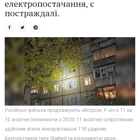
електропостачання, є
постраждалі.
Російські війська продовжують обстріли. У ніч з 11 на
12 жовтня (починаючи з 20:00 11 жовтня) супротивник
здійснив атаки, використавши 118 ударних
безпілотників типу Shahed та різноманітні дрон-