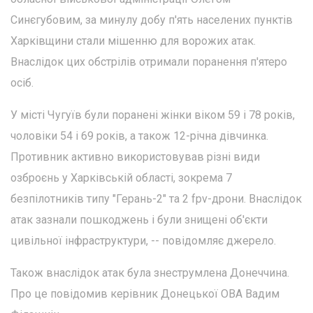
Синєгубовим, за минулу добу п'ять населених пунктів
Харківщини стали мішенню для ворожих атак.
Внаслідок цих обстрілів отримали поранення п'ятеро
осіб.
У місті Чугуїв були поранені жінки віком 59 і 78 років,
чоловіки 54 і 69 років, а також 12-річна дівчинка.
Противник активно використовував різні види
озброєнь у Харківській області, зокрема 7
безпілотників типу "Герань-2" та 2 fpv-дрони. Внаслідок
атак зазнали пошкоджень і були знищені об'єкти
цивільної інфраструктури, -- повідомляє джерело.
Також внаслідок атак була знеструмлена Донеччина.
Про це повідомив керівник Донецької ОВА Вадим