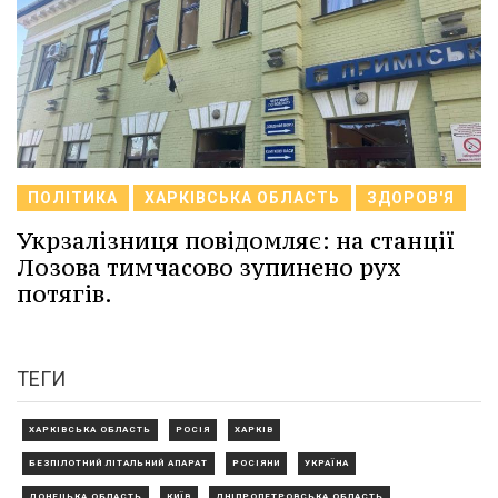
ПОЛІТИКА
ХАРКІВСЬКА ОБЛАСТЬ
ЗДОРОВ'Я
Укрзалізниця повідомляє: на станції
Лозова тимчасово зупинено рух
потягів.
ТЕГИ
ХАРКІВСЬКА ОБЛАСТЬ
РОСІЯ
ХАРКІВ
БЕЗПІЛОТНИЙ ЛІТАЛЬНИЙ АПАРАТ
РОСІЯНИ
УКРАЇНА
ДОНЕЦЬКА ОБЛАСТЬ
КИЇВ
ДНІПРОПЕТРОВСЬКА ОБЛАСТЬ