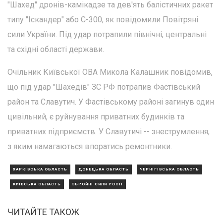
"Шахед" дронів-камікадзе та дев'ять балістичних ракет
типу "Іскандер" або С-300, як повідомили Повітряні
сили України. Під удар потрапили північні, центральні
та східні області держави.
Очільник Київської ОВА Микола Калашник повідомив,
що під удар "Шахедів" ЗС РФ потрапив Фастівський
район та Славутич. У Фастівському районі загинув один
цивільний, є руйнування приватних будинків та
приватних підприємств. У Славутичі -- знеструмлення,
з яким намагаються впоратись ремонтники.
ХАРКІВСЬКА ОБЛАСТЬ
ДОНЕЦЬКА ОБЛАСТЬ
ЧЕРНІГІВСЬКА ОБЛАСТЬ
КИЇВСЬКА ОБЛАСТЬ
ЗБРОЙНІ СИЛИ РОСІЇ
ЧИТАЙТЕ ТАКОЖ