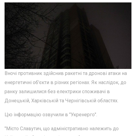
Вночі противник здійснив ракетні та дронові атаки на
енергетичні об'єкти в різних регіонах. Як наслідок, до
ранку залишилися без електрики споживачі в
Донецькій, Харківській та Чернігівській областях.
Цю інформацію озвучили в "Укренерго".
"Місто Славутич, що адміністративно належить до