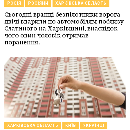
РОСІЯ
РОСІЯНИ
ХАРКІВСЬКА ОБЛАСТЬ
Сьогодні вранці безпілотники ворога
двічі вдарили по автомобілям поблизу
Слатиного на Харківщині, внаслідок
чого один чоловік отримав
поранення.
ХАРКІВСЬКА ОБЛАСТЬ
КИЇВ
УКРАЇНЦІ