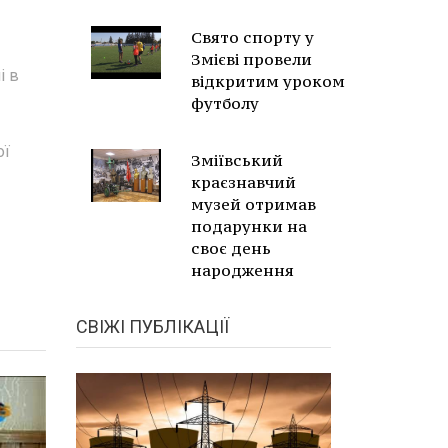
Свято спорту у
Змієві провели
і в
відкритим уроком
футболу
ої
Зміївський
краєзнавчий
музей отримав
подарунки на
своє день
народження
СВІЖІ ПУБЛІКАЦІЇ