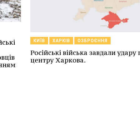
КИЇВ
ХАРКІВ
ОЗБРОЄННЯ
йські
Російські війська завдали удару 
овців
центру Харкова.
енням