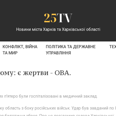
25
TV
Новини міста Харків та Харківської області
КОНФЛІКТ, ВІЙНА
ПОЛІТИКА ТА ДЕРЖАВНЕ
ТЕ
ТА МИР
УПРАВЛІННЯ
юму: є жертви - ОВА.
их п'ятеро були госпіталізовані в медичний заклад.
ку область з боку російських військ. Удар був завданий по 
ся балістична зброя. Про це повідомив голова Харківської