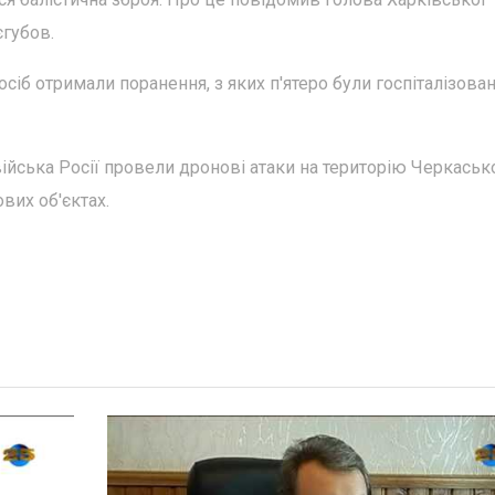
єгубов.
 осіб отримали поранення, з яких п'ятеро були госпіталізован
 війська Росії провели дронові атаки на територію Черкаськ
вих об'єктах.