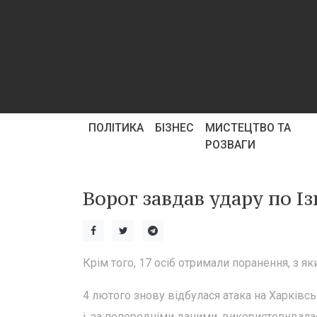
ПОЛІТИКА
БІЗНЕС
МИСТЕЦТВО ТА
РОЗВАГИ
Ворог завдав удару по Із
Крім того, 17 осіб отримали поранення, з як
4 лютого знову відбулася атака на Харківсь
і, за попередніми даними, використовувала