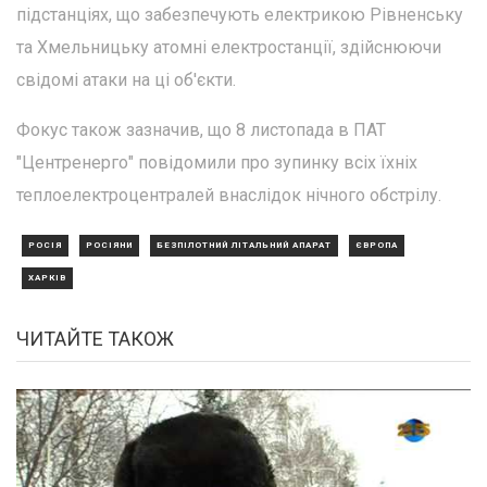
підстанціях, що забезпечують електрикою Рівненську
та Хмельницьку атомні електростанції, здійснюючи
свідомі атаки на ці об'єкти.
Фокус також зазначив, що 8 листопада в ПАТ
"Центренерго" повідомили про зупинку всіх їхніх
теплоелектроцентралей внаслідок нічного обстрілу.
РОСІЯ
РОСІЯНИ
БЕЗПІЛОТНИЙ ЛІТАЛЬНИЙ АПАРАТ
ЄВРОПА
ХАРКІВ
ЧИТАЙТЕ ТАКОЖ