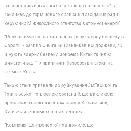
охарактеризував атаки як "ретельно сплановані" та
закликав до термінового скликання засідання ради
керуючих Міжнародного агентства з атомної енергії.
"Росія навмисно ставить під загрозу ядерну безпеку в
Європі", - заявив Сибіга. Він закликав всі держави, які
цінують ядерну безпеку, зокрема Китай та Індію,
вимагати від РФ припинити безрозсудні атаки на
атомні об'єкти.
Також атаки призвели до руйнування Зміївської та
Трипільської теплоелектростанцій, що викликало
проблеми з електропостачанням у Харківській,
Київській та кількох інших регіонах.
"Компанія 'Центренерго' повідомила, що