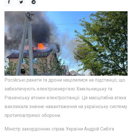
Російські ракети та дрони націлилися на підстанції, що
забезпечують електроенергією Хмельницьку та
Рівненську атомні електростанції. Ця масштабна атака
викликала значне навантаження на українську систему
протиповітряної оборони.
Міністр закордонних справ України Андрій Сибіга