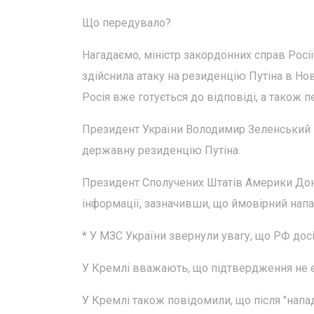
Що передувало?
Нагадаємо, міністр закордонних справ Росії
здійснила атаку на резиденцію Путіна в Но
Росія вже готується до відповіді, а також
Президент України Володимир Зеленський п
державну резиденцію Путіна.
Президент Сполучених Штатів Америки Дон
інформації, зазначивши, що ймовірний напад
* У МЗС України звернули увагу, що РФ досі
У Кремлі вважають, що підтвердження не є
У Кремлі також повідомили, що після "напа