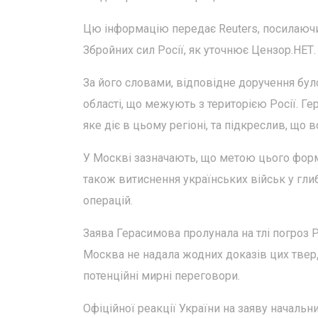
Цю інформацію передає Reuters, посилаючи
Збройних сил Росії, як уточнює Цензор.НЕТ.
За його словами, відповідне доручення бул
області, що межують з територією Росії. Ге
яке діє в цьому регіоні, та підкреслив, що 
У Москві зазначають, що метою цього форму
також витиснення українських військ у гли
операцій.
Заява Герасимова пролунала на тлі погроз Ро
Москва не надала жодних доказів цих тверд
потенційні мирні переговори.
Офіційної реакції України на заяву начальн