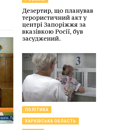
Дезертир, що планував
терористичний акт у
центрі Запоріжжя за
вказівкою Росії, був
засуджений.
ПОЛІТИКА
ХАРКІВСЬКА ОБЛАСТЬ