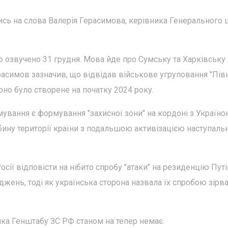
сь на слова Валерія Герасимова, керівника Генерального 
о озвучено 31 грудня. Мова йде про Сумську та Харківську
расимов зазначив, що відвідав військове угруповання "Півн
воно було створене на початку 2024 року.
вання є формування "захисної зони" на кордоні з Україною
бину території країни з подальшою активізацією наступаль
сії відповісти на нібито спробу "атаки" на резиденцію Путі
жень, тоді як українська сторона назвала їх спробою зірв
ика Генштабу ЗС РФ станом на тепер немає.