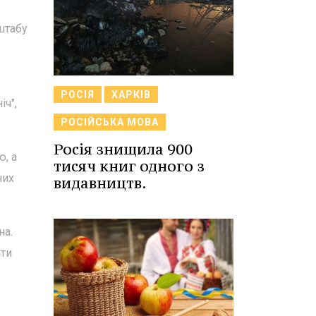
штабу
РОСІЯ
ХАРКІВ
іч",
РОСІЙСЬКА МОВА
Росія знищила 900
, а
тисяч книг одного з
них
видавництв.
на.
ати