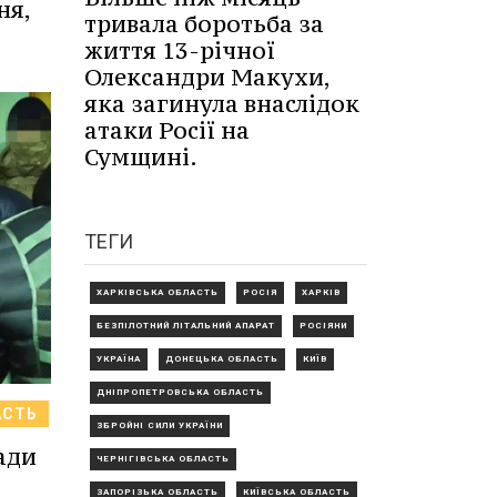
ня,
тривала боротьба за
життя 13-річної
Олександри Макухи,
яка загинула внаслідок
атаки Росії на
Сумщині.
ТЕГИ
ХАРКІВСЬКА ОБЛАСТЬ
РОСІЯ
ХАРКІВ
БЕЗПІЛОТНИЙ ЛІТАЛЬНИЙ АПАРАТ
РОСІЯНИ
УКРАЇНА
ДОНЕЦЬКА ОБЛАСТЬ
КИЇВ
ДНІПРОПЕТРОВСЬКА ОБЛАСТЬ
АСТЬ
ЗБРОЙНІ СИЛИ УКРАЇНИ
ади
ЧЕРНІГІВСЬКА ОБЛАСТЬ
ЗАПОРІЗЬКА ОБЛАСТЬ
КИЇВСЬКА ОБЛАСТЬ