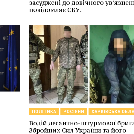
засуджені до довічного ув’язнен
повідомляє СБУ.
ПОЛІТИКА
РОСІЯНИ
ХАРКІВСЬКА ОБЛ
Водій десантно-штурмової бриг
Збройних Сил України та його