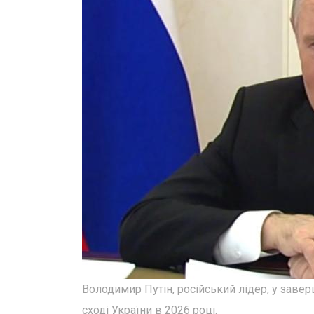
Володимир Путін, російський лідер, у заве
сході України в 2026 році.