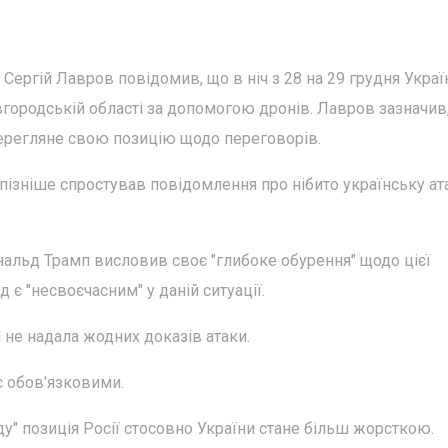
 Сергій Лавров повідомив, що в ніч з 28 на 29 грудня Украї
вгородській області за допомогою дронів. Лавров зазначив
 перегляне свою позицію щодо переговорів.
ізніше спростував повідомлення про нібито українську ат
альд Трамп висловив своє "глибоке обурення" щодо цієї
 є "несвоєчасним" у даній ситуації.
 не надала жодних доказів атаки.
 обов'язковими.
ду" позиція Росії стосовно України стане більш жорсткою.