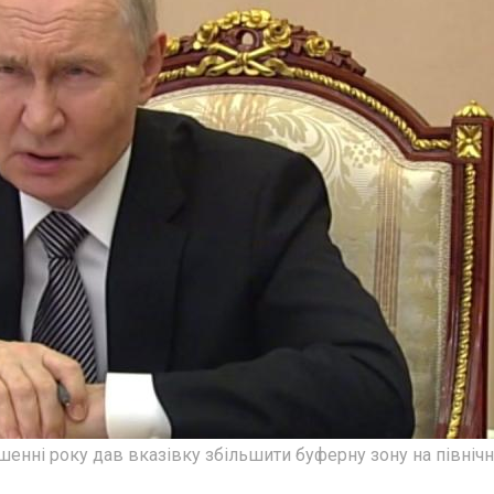
ршенні року дав вказівку збільшити буферну зону на північ