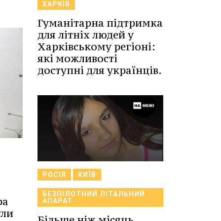
ХАРКІВ
Гуманітарна підтримка
для літніх людей у
Харківському регіоні:
які можливості
доступні для українців.
РОСІЯ
КИЇВ
БЕЗПІЛОТНИЙ ЛІТАЛЬНИЙ
ра
АПАРАТ
ули
Більше ніж місяць