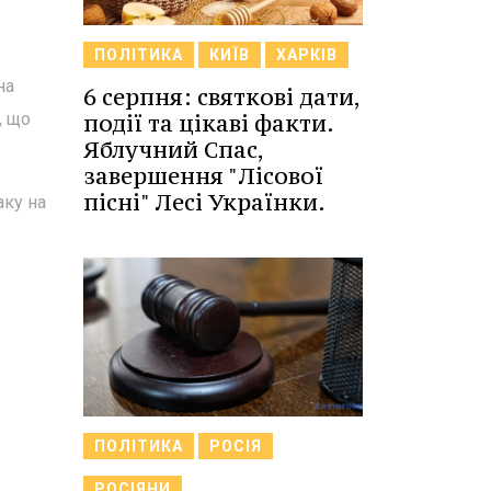
ПОЛІТИКА
КИЇВ
ХАРКІВ
на
6 серпня: святкові дати,
події та цікаві факти.
, що
Яблучний Спас,
завершення "Лісової
пісні" Лесі Українки.
аку на
ПОЛІТИКА
РОСІЯ
РОСІЯНИ