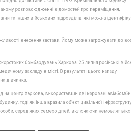
повідно до частини 2 статті 114-2 Кримінального кодексу
ованому розповсюдженні відомостей про переміщення,
аїни та інших військових підрозділів, які можна ідентифік
ожливості внесення застави. Йому може загрожувати до в
 жорстоких бомбардувань Харкова. 25 липня російські війс
дичному закладу в місті. В результаті цього нападу
на дівчинка.
пад на центр Харкова, використавши дві керовані авіабомби
динку, тоді як інша вразила об'єкт цивільної інфраструкт
 особи, серед яких семеро дітей, включаючи немовлят віко