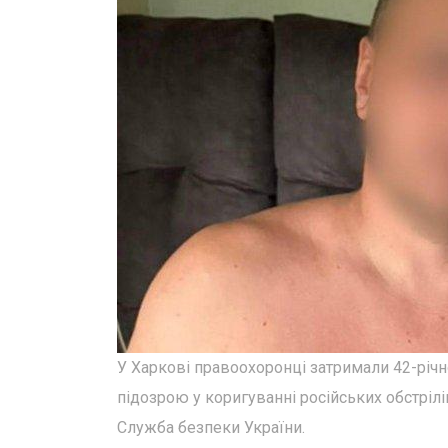
У Харкові правоохоронці затримали 42-річн
підозрою у коригуванні російських обстрілі
Служба безпеки України.