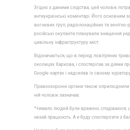
Згідно з даними слідства, цей чоловік потр
антиукраїнські коментарі. Його основним 
вогневих груп, радіолокаційних та зенітно
російські окупанти планували знищення ук
цивільну інфраструктуру міст.
Відзначається, що в період повітряних три
околицях Харкова, і спостерігав за діями п
Google-картах і надсилав їх своєму куратору
Правоохоронні органи також оприлюднили п
ній чоловік зазначав:
"Чимало людей були вражені, сподіваюся, ц
нехай працюють. А я буду спостерігати з бал