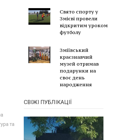
Свято спорту у
Змієві провели
відкритим уроком
футболу
Зміївський
краєзнавчий
музей отримав
подарунки на
своє день
народження
СВІЖІ ПУБЛІКАЦІЇ
за
ура та