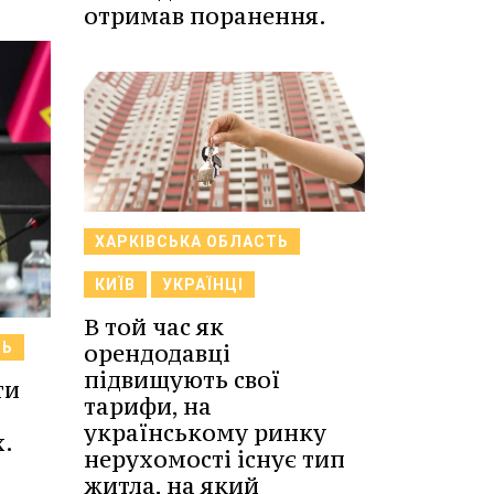
отримав поранення.
ХАРКІВСЬКА ОБЛАСТЬ
КИЇВ
УКРАЇНЦІ
В той час як
ТЬ
орендодавці
підвищують свої
ти
тарифи, на
українському ринку
х.
нерухомості існує тип
житла, на який