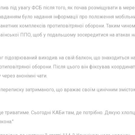
апив під увагу ФСБ після того, як почав розміщувати в мер
завданням було надання інформації про положення мобільн
-ракетних комплексів протиповітряної оборони. Таким чином
раїнської ППО, щоб у подальшому зосередитися на атаках н
вог підозрюваний виходив на свій балкон, що знаходиться н
ротиповітряної оборони. Після цього він фіксував координат
 через анонімні чати.
ереписку затриманого, що вражає своїм цинічним змістом
е триватиме. Сьогодні КАБи там, де потрібно. Дякую хлопц
кона."