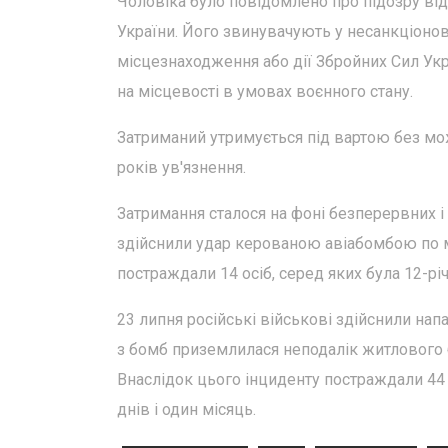
Чоловіка було повідомлено про підозру від
України. Його звинувачують у несанкціон
місцезнаходження або дії Збройних Сил Укр
на місцевості в умовах воєнного стану.
Затриманий утримується під вартою без м
років ув'язнення.
Затримання сталося на фоні безперервних і
здійснили удар керованою авіабомбою по ме
постраждали 14 осіб, серед яких була 12-річ
23 липня російські військові здійснили на
з бомб приземлилася неподалік житлового бу
Внаслідок цього інциденту постраждали 44
днів і один місяць.