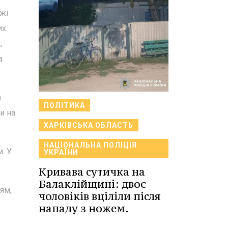
ежі
их
,
а
а
ПОЛІТИКА
и на
ХАРКІВСЬКА ОБЛАСТЬ
НАЦІОНАЛЬНА ПОЛІЦІЯ
. У
УКРАЇНИ
Кривава сутичка на
Балаклійщині: двоє
ям,
чоловіків вціліли після
нападу з ножем.