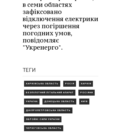
в семи областях
зафіксовано
відключення електрики
через погіршення
погодних умов,
повідомляє
"Укренерго".
ТЕГИ
ХАРКІВСЬКА ОБЛАСТЬ
РОСІЯ
ХАРКІВ
БЕЗПІЛОТНИЙ ЛІТАЛЬНИЙ АПАРАТ
РОСІЯНИ
УКРАЇНА
ДОНЕЦЬКА ОБЛАСТЬ
КИЇВ
ДНІПРОПЕТРОВСЬКА ОБЛАСТЬ
ЗБРОЙНІ СИЛИ УКРАЇНИ
ЧЕРНІГІВСЬКА ОБЛАСТЬ