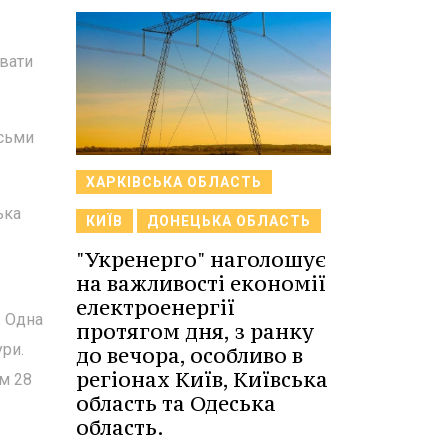
увати
осьми
ХАРКІВСЬКА ОБЛАСТЬ
ька
КИЇВ
ДОНЕЦЬКА ОБЛАСТЬ
"Укренерго" наголошує
на важливості економії
електроенергії
. Одна
протягом дня, з ранку
ури.
до вечора, особливо в
регіонах Київ, Київська
м 28
область та Одеська
область.