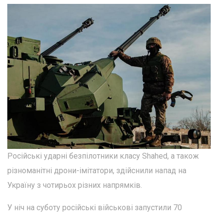
Російські ударні безпілотники класу Shahed, а також
різноманітні дрони-імітатори, здійснили напад на
Україну з чотирьох різних напрямків.
У ніч на суботу російські військові запустили 70