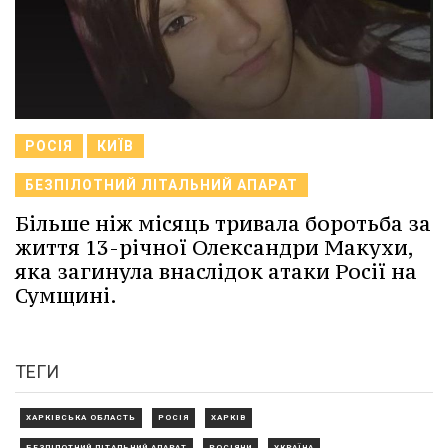
РОСІЯ
КИЇВ
БЕЗПІЛОТНИЙ ЛІТАЛЬНИЙ АПАРАТ
Більше ніж місяць тривала боротьба за
життя 13-річної Олександри Макухи,
яка загинула внаслідок атаки Росії на
Сумщині.
ТЕГИ
ХАРКІВСЬКА ОБЛАСТЬ
РОСІЯ
ХАРКІВ
БЕЗПІЛОТНИЙ ЛІТАЛЬНИЙ АПАРАТ
РОСІЯНИ
УКРАЇНА