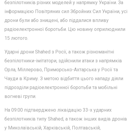
безпілотників різних моделей у напрямку України. За
інформацією Повітряних сил Збройних Сил України, усі
дрони були або знищені, або піддалися впливу
радіоелектронної боротьби. Цю новину оприлюднили
15 лютого.
Ударні дрони Shahed з Росії, а також різноманітні
безпілотники-імітатори, здійснили атаки з напрямків
Орла, Міллерово, Приморсько-Ахтарська у Росії та
Чауди в Криму. З метою відбиття цього нападу діяли
підрозділи радіоелектронної боротьби та мобільні
вогневі групи.
На 09:00 підтверджено ліквідацію 33-х ударних
безпілотників типу Shahed, а також інших видів дронів
у Миколаївській, Харківській, Полтавській,