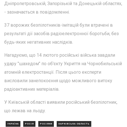
Дніпропетровській, Запорізькій та Донецькій областях,
- зазначається в повідомленні.
37 ворожих безпілотників-імітацій були втрачені в
результаті дії засобів радіоелектронної боротьби, без
будь-яких негативних наслідків.
Нагадуємо, що 14 лютого російські війська завдали
удару "шахедом" по об'єкту Укриття на Чорнобильській
атомній електростанції. Після цього експерти
висловили занепокоєння щодо можливого витоку
радіоактивних матеріалів.
У Київській області виявили російський безпілотник,
що лежав на льоду.
УКРАЇНА
РОСІЯ
РОСІЯНИ
ХАРКІВСЬКА ОБЛАСТЬ