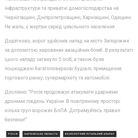
інфраструктури та приватні домогосподарства на
Чернігівщині, Дніпропетровщині, Харківщині, Одещині.
На жаль, є жертви серед цивільного населення.
Додатково, ворог здійснив напад на місто Запоріжжя
за допомогою керованих авіаційних бомб. В результаті
цього нападу загинуло 5 осіб, а також були
пошкоджені багатоповерхові будівлі, приміщення
торгового ринку, супермаркету та автомобілі.
Дослівно: "Росія продовжує атакувати ударними
дронами південь України. В повітряному просторі
кілька груп ворожих БпЛА. Дотримуйтесь правил
безпеки!"
РОСІЯ
ХАРКІВСЬКА ОБЛАСТЬ
БЕЗПІЛОТНИЙ ЛІТАЛЬНИЙ АПАРАТ