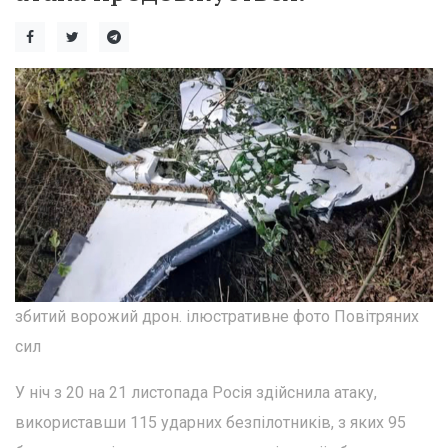
збитий ворожий дрон. ілюстративне фото Повітряних
сил
У ніч з 20 на 21 листопада Росія здійснила атаку,
використавши 115 ударних безпілотників, з яких 95