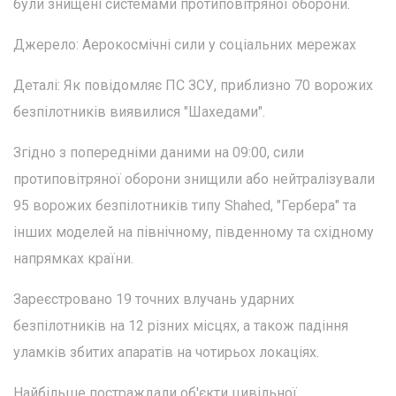
були знищені системами протиповітряної оборони.
Джерело: Аерокосмічні сили у соціальних мережах
Деталі: Як повідомляє ПС ЗСУ, приблизно 70 ворожих
безпілотників виявилися "Шахедами".
Згідно з попередніми даними на 09:00, сили
протиповітряної оборони знищили або нейтралізували
95 ворожих безпілотників типу Shahed, "Гербера" та
інших моделей на північному, південному та східному
напрямках країни.
Зареєстровано 19 точних влучань ударних
безпілотників на 12 різних місцях, а також падіння
уламків збитих апаратів на чотирьох локаціях.
Найбільше постраждали об'єкти цивільної