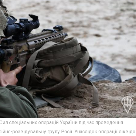
Сил спеціальних операцій України під час проведення
ійно-розвідувальну групу Росії. Унаслідок операції ліквід