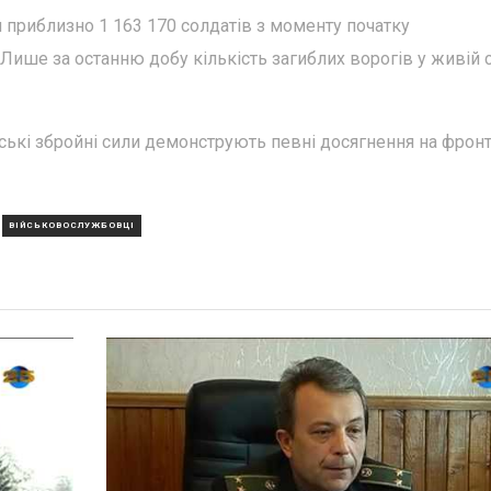
и приблизно 1 163 170 солдатів з моменту початку
ише за останню добу кількість загиблих ворогів у живій с
йські збройні сили демонструють певні досягнення на фронт
ВІЙСЬКОВОСЛУЖБОВЦІ