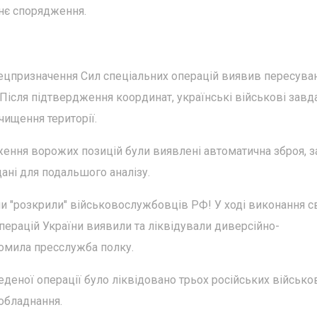
хнє спорядження.
пецпризначення Сил спеціальних операцій виявив пересува
Після підтвердження координат, українські військові завд
ищення території.
ження ворожих позицій були виявлені автоматична зброя, з
дані для подальшого аналізу.
и "розкрили" військовослужбовців РФ! У ході виконання с
операцій України виявили та ліквідували диверсійно-
домила пресслужба полку.
деної операції було ліквідовано трьох російських військов
обладнання.