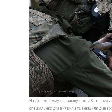
На Донецькому напрямку воїни 8-го полку 
спеціальних дій виявили та знищили диверс