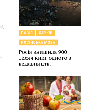
ій,
РОСІЯ
ХАРКІВ
РОСІЙСЬКА МОВА
Росія знищила 900
в
тисяч книг одного з
видавництв.