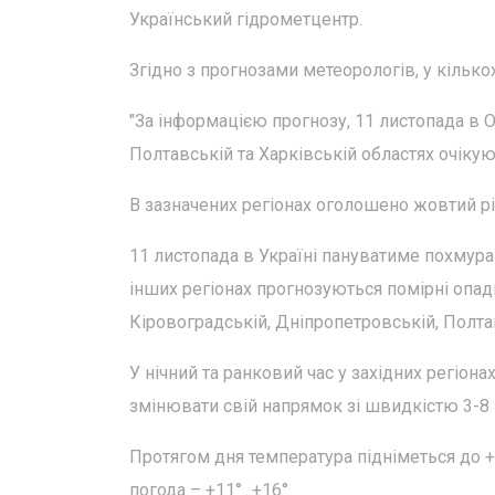
Український гідрометцентр.
Згідно з прогнозами метеорологів, у кілько
"За інформацією прогнозу, 11 листопада в 
Полтавській та Харківській областях очікую
В зазначених регіонах оголошено жовтий рів
11 листопада в Україні пануватиме похмура 
інших регіонах прогнозуються помірні опад
Кіровоградській, Дніпропетровській, Полтав
У нічний та ранковий час у західних регіона
змінювати свій напрямок зі швидкістю 3-8 
Протягом дня температура підніметься до +7°
погода – +11°...+16°.