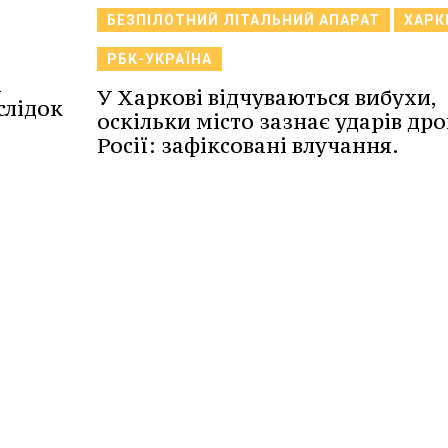
БЕЗПІЛОТНИЙ ЛІТАЛЬНИЙ АПАРАТ
ХАРК
а
РБК-УКРАЇНА
а
У Харкові відчуваються вибухи,
слідок
оскільки місто зазнає ударів дро
Росії: зафіксовані влучання.