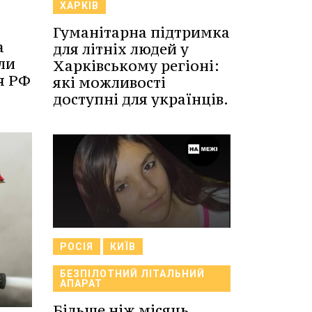
ХАРКІВ
Гуманітарна підтримка
а
для літніх людей у
ли
Харківському регіоні:
я РФ
які можливості
доступні для українців.
РОСІЯ
КИЇВ
БЕЗПІЛОТНИЙ ЛІТАЛЬНИЙ
АПАРАТ
Більше ніж місяць