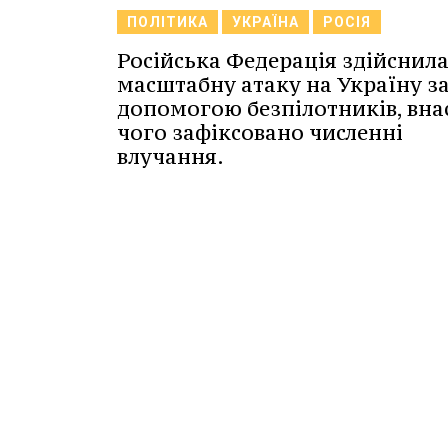
ПОЛІТИКА
УКРАЇНА
РОСІЯ
Російська Федерація здійснил
масштабну атаку на Україну з
допомогою безпілотників, вна
чого зафіксовано численні
влучання.