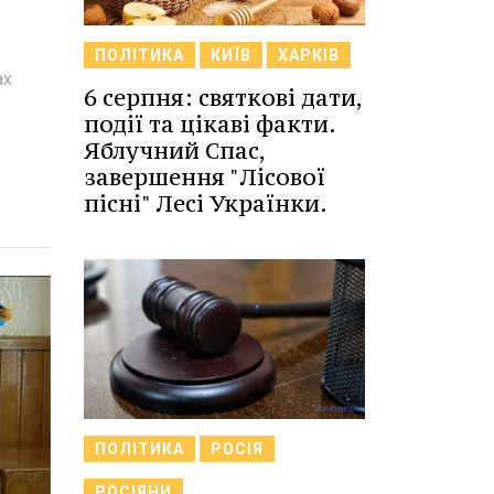
ПОЛІТИКА
КИЇВ
ХАРКІВ
ах
6 серпня: святкові дати,
події та цікаві факти.
Яблучний Спас,
завершення "Лісової
пісні" Лесі Українки.
ПОЛІТИКА
РОСІЯ
РОСІЯНИ