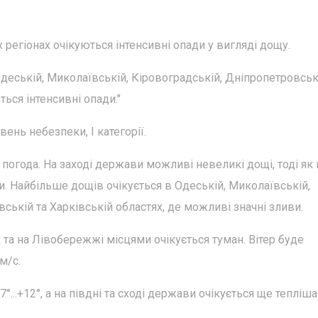
х регіонах очікуються інтенсивні опади у вигляді дощу.
Одеській, Миколаївській, Кіровоградській, Дніпропетровськ
ться інтенсивні опади."
ень небезпеки, І категорії.
погода. На заході держави можливі невеликі дощі, тоді як 
и. Найбільше дощів очікується в Одеській, Миколаївській,
ській та Харківській областях, де можливі значні зливи.
х та на Лівобережжі місцями очікується туман. Вітер буде
м/с.
...+12°, а на півдні та сході держави очікується ще тепліша