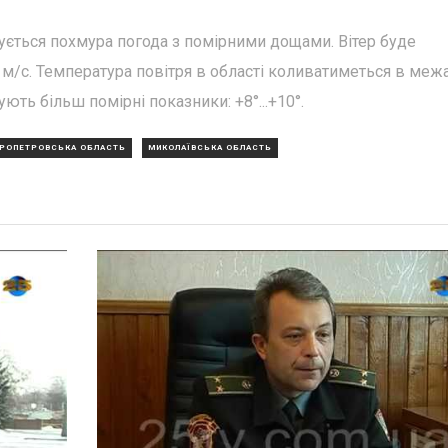
ікується похмура погода з помірними дощами. Вітер буде
 м/с. Температура повітря в області коливатиметься в меж
сують більш помірні показники: +8°...+10°.
ПРОПЕТРОВСЬКА ОБЛАСТЬ
МИКОЛАЇВСЬКА ОБЛАСТЬ