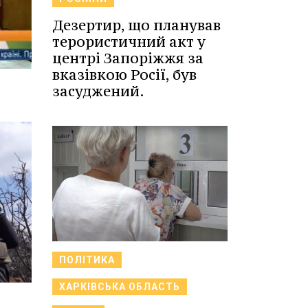
Дезертир, що планував
терористичний акт у
центрі Запоріжжя за
вказівкою Росії, був
засуджений.
ПОЛІТИКА
ХАРКІВСЬКА ОБЛАСТЬ