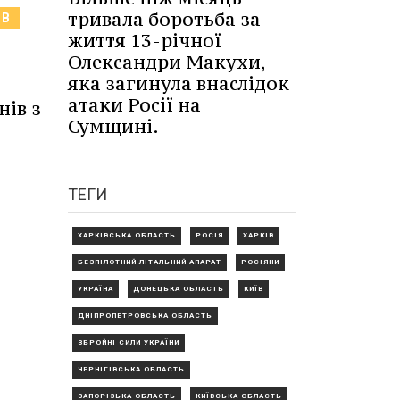
тривала боротьба за
ІВ
життя 13-річної
Олександри Макухи,
яка загинула внаслідок
атаки Росії на
нів з
Сумщині.
ТЕГИ
ХАРКІВСЬКА ОБЛАСТЬ
РОСІЯ
ХАРКІВ
БЕЗПІЛОТНИЙ ЛІТАЛЬНИЙ АПАРАТ
РОСІЯНИ
УКРАЇНА
ДОНЕЦЬКА ОБЛАСТЬ
КИЇВ
ДНІПРОПЕТРОВСЬКА ОБЛАСТЬ
ЗБРОЙНІ СИЛИ УКРАЇНИ
ЧЕРНІГІВСЬКА ОБЛАСТЬ
ЗАПОРІЗЬКА ОБЛАСТЬ
КИЇВСЬКА ОБЛАСТЬ