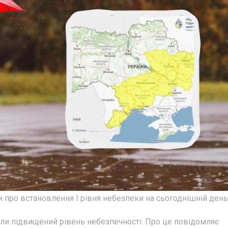
про встановлення І рівня небезпеки на сьогоднішній день
сили підвищений рівень небезпечності. Про це повідомляє