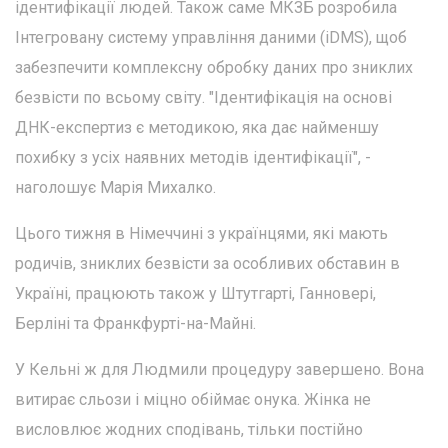
ідентифікації людей. Також саме МКЗБ розробила
Інтегровану систему управління даними (iDMS), щоб
забезпечити комплексну обробку даних про зниклих
безвісти по всьому світу. "Ідентифікація на основі
ДНК-експертиз є методикою, яка дає найменшу
похибку з усіх наявних методів ідентифікації", -
наголошує Марія Михалко.
Цього тижня в Німеччині з українцями, які мають
родичів, зниклих безвісти за особливих обставин в
Україні, працюють також у Штутгарті, Ганновері,
Берліні та Франкфурті-на-Майні.
У Кельні ж для Людмили процедуру завершено. Вона
витирає сльози і міцно обіймає онука. Жінка не
висловлює жодних сподівань, тільки постійно