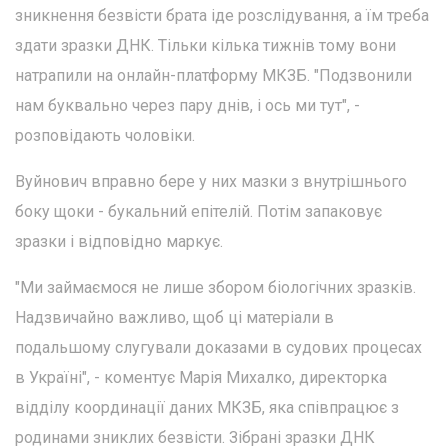
зникнення безвісти брата іде розслідування, а їм треба
здати зразки ДНК. Тільки кілька тижнів тому вони
натрапили на онлайн-платформу МКЗБ. "Подзвонили
нам буквально через пару днів, і ось ми тут", -
розповідають чоловіки.
Вуйнович вправно бере у них мазки з внутрішнього
боку щоки - букальний епітелій. Потім запаковує
зразки і відповідно маркує.
"Ми займаємося не лише збором біологічних зразків.
Надзвичайно важливо, щоб ці матеріали в
подальшому слугували доказами в судових процесах
в Україні", - коментує Марія Михалко, директорка
відділу координації даних МКЗБ, яка співпрацює з
родинами зниклих безвісти. Зібрані зразки ДНК