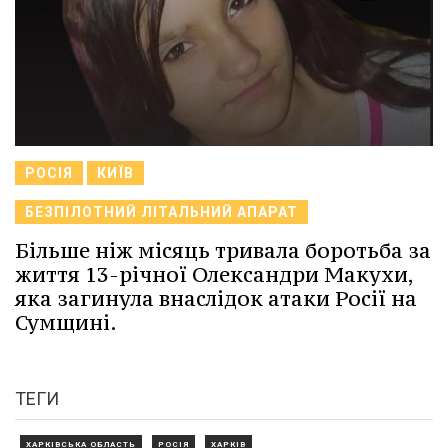
РОСІЯ
КИЇВ
БЕЗПІЛОТНИЙ ЛІТАЛЬНИЙ АПАРАТ
Більше ніж місяць тривала боротьба за
життя 13-річної Олександри Макухи,
яка загинула внаслідок атаки Росії на
Сумщині.
ТЕГИ
ХАРКІВСЬКА ОБЛАСТЬ
РОСІЯ
ХАРКІВ