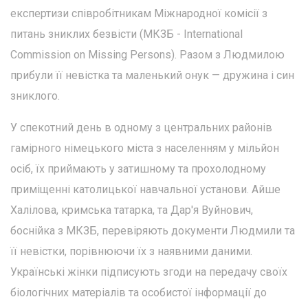
експертизи співробітникам Міжнародної комісії з
питань зниклих безвісти (МКЗБ - International
Commission on Missing Persons). Разом з Людмилою
прибули її невістка та маленький онук — дружина і син
зниклого.
У спекотний день в одному з центральних районів
гамірного німецького міста з населенням у мільйон
осіб, їх приймають у затишному та прохолодному
приміщенні католицької навчальної установи. Айше
Халілова, кримська татарка, та Дар'я Вуйнович,
боснійка з МКЗБ, перевіряють документи Людмили та
її невістки, порівнюючи їх з наявними даними.
Українські жінки підписують згоди на передачу своїх
біологічних матеріалів та особистої інформації до