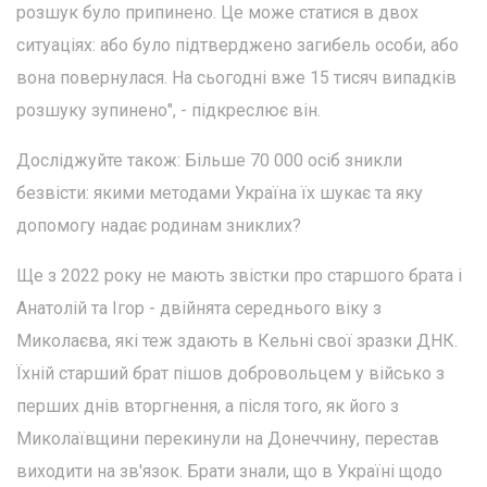
розшук було припинено. Це може статися в двох
ситуаціях: або було підтверджено загибель особи, або
вона повернулася. На сьогодні вже 15 тисяч випадків
розшуку зупинено", - підкреслює він.
Досліджуйте також: Більше 70 000 осіб зникли
безвісти: якими методами Україна їх шукає та яку
допомогу надає родинам зниклих?
Ще з 2022 року не мають звістки про старшого брата і
Анатолій та Ігор - двійнята середнього віку з
Миколаєва, які теж здають в Кельні свої зразки ДНК.
Їхній старший брат пішов добровольцем у військо з
перших днів вторгнення, а після того, як його з
Миколаївщини перекинули на Донеччину, перестав
виходити на зв'язок. Брати знали, що в Україні щодо