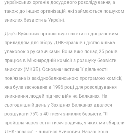
українських органів досудового розслідування, а
також до інших організацій, які займаються пошуком
зниклих безвісти в Україні.
Дар'я Вуйнович організовує пакети з одноразовим
приладдям для збору ДНК-зразків і дістає кілька
упаковок з рукавичками. Вона вже понад 25 років
працює в Міжнародній комісії з розшуку безвісти
зниклих (МКЗБ). Основна частина її діяльності
пов'язана із західнобалканською програмою комісії,
яка була заснована в 1996 році для розслідування
зникнення людей під час війн на Балканах. На
сьогоднішній день у Західних Балканах вдалося
розшукати 75% з 40 тисяч зниклих безвісти. "Я
пройшла через сотні тисяч родичів, у яких ми збирали
ДНК-зразки", - ділиться Вуйнович. Наразі вона