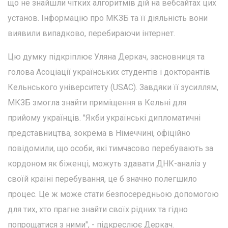
що не знайшли чітких алгоритмів дій на вебсайтах цих
установ. Інформацію про МКЗБ та її діяльність вони
виявили випадково, перебираючи інтернет.
Цю думку підкріплює Уляна Деркач, засновниця та
голова Асоціації українських студентів і докторантів
Кельнського університету (USAC). Завдяки її зусиллям,
МКЗБ змогла знайти приміщення в Кельні для
прийому українців. "Якби українські дипломатичні
представництва, зокрема в Німеччині, офіційно
повідомили, що особи, які тимчасово перебувають за
кордоном як біженці, можуть здавати ДНК-аналіз у
своїй країні перебування, це б значно полегшило
процес. Це ж може стати безпосередньою допомогою
для тих, хто прагне знайти своїх рідних та гідно
попрощатися з ними", - підкреслює Деркач.