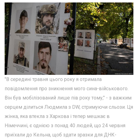
"В середині травня цього року я отримала
повідомлення про зникнення мого сина-військового.
Він був мобілізований лише пів року тому," - з важким
серцем ділиться Людмила з DW, стримуючи сльози. Ця
жінка, яка втекла з Харкова і тепер мешкає в
Німеччині, є однією з понад 40 людей, що 24 червня
приїхали до Кельна, щоб здати зразки для ДНК-