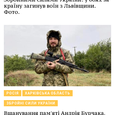
країну загинув воїн з Львівщини.
Фото.
РОСІЯ
ХАРКІВСЬКА ОБЛАСТЬ
ЗБРОЙНІ СИЛИ УКРАЇНИ
Вшанування пам'яті Андрія Бурчака,