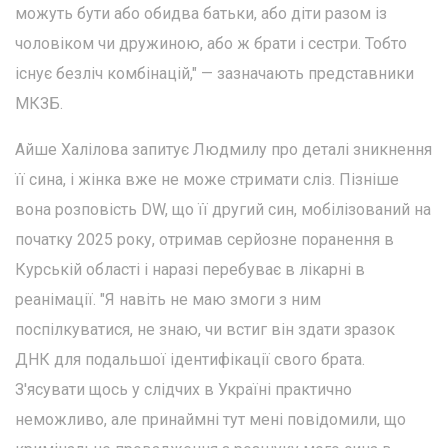
можуть бути або обидва батьки, або діти разом із
чоловіком чи дружиною, або ж брати і сестри. Тобто
існує безліч комбінацій," — зазначають представники
МКЗБ.
Айше Халілова запитує Людмилу про деталі зникнення
її сина, і жінка вже не може стримати сліз. Пізніше
вона розповість DW, що її другий син, мобілізований на
початку 2025 року, отримав серйозне поранення в
Курській області і наразі перебуває в лікарні в
реанімації. "Я навіть не маю змоги з ним
поспілкуватися, не знаю, чи встиг він здати зразок
ДНК для подальшої ідентифікації свого брата.
З'ясувати щось у слідчих в Україні практично
неможливо, але принаймні тут мені повідомили, що