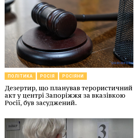
ПОЛІТИКА
РОСІЯ
РОСІЯНИ
Дезертир, що планував терористичний
акт у центрі Запоріжжя за вказівкою
Росії, був засуджений.