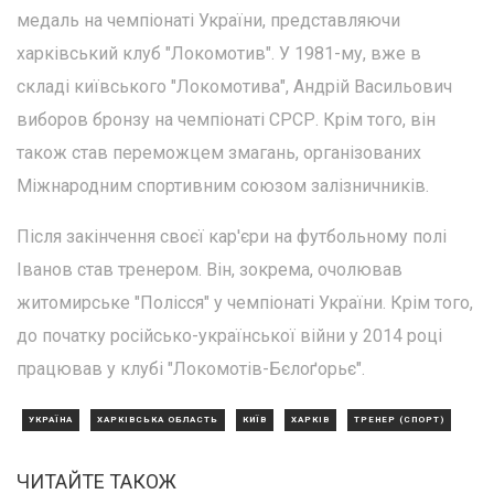
медаль на чемпіонаті України, представляючи
харківський клуб "Локомотив". У 1981-му, вже в
складі київського "Локомотива", Андрій Васильович
виборов бронзу на чемпіонаті СРСР. Крім того, він
також став переможцем змагань, організованих
Міжнародним спортивним союзом залізничників.
Після закінчення своєї кар'єри на футбольному полі
Іванов став тренером. Він, зокрема, очолював
житомирське "Полісся" у чемпіонаті України. Крім того,
до початку російсько-української війни у 2014 році
працював у клубі "Локомотів-Бєлоґорьє".
УКРАЇНА
ХАРКІВСЬКА ОБЛАСТЬ
КИЇВ
ХАРКІВ
ТРЕНЕР (СПОРТ)
ЧИТАЙТЕ ТАКОЖ