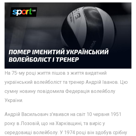
На 75-му році життя пішов з життя видатний
український волейболіст та тренер Андрій Іванов. Цю
сумну новину повідомила Федерація волейболу
України.
Андрій Васильович з'явився на світ 10 червня 1951
року в Лозовій, що на Харківщині, та виріс у
середовищі волейболу. У 1974 році він здобув срібну