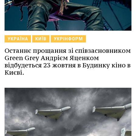
УКРАЇНА
КИЇВ
УКРІНФОРМ
Останнє прощання зі співзасновником
Green Grey Андрієм Яценком
відбудеться 23 жовтня в Будинку кіно в
Києві.