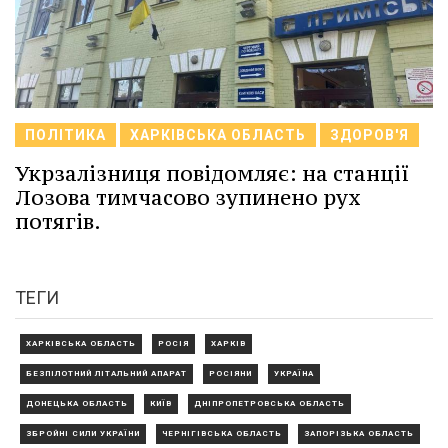
ПОЛІТИКА
ХАРКІВСЬКА ОБЛАСТЬ
ЗДОРОВ'Я
Укрзалізниця повідомляє: на станції
Лозова тимчасово зупинено рух
потягів.
ТЕГИ
ХАРКІВСЬКА ОБЛАСТЬ
РОСІЯ
ХАРКІВ
БЕЗПІЛОТНИЙ ЛІТАЛЬНИЙ АПАРАТ
РОСІЯНИ
УКРАЇНА
ДОНЕЦЬКА ОБЛАСТЬ
КИЇВ
ДНІПРОПЕТРОВСЬКА ОБЛАСТЬ
ЗБРОЙНІ СИЛИ УКРАЇНИ
ЧЕРНІГІВСЬКА ОБЛАСТЬ
ЗАПОРІЗЬКА ОБЛАСТЬ