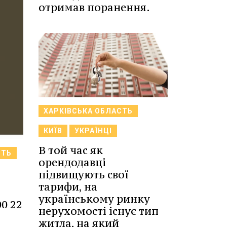
отримав поранення.
ХАРКІВСЬКА ОБЛАСТЬ
КИЇВ
УКРАЇНЦІ
В той час як
СТЬ
орендодавці
підвищують свої
тарифи, на
українському ринку
0 22
нерухомості існує тип
житла, на який