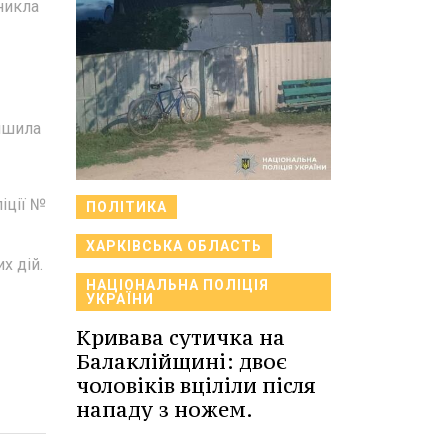
никла
лишила
іції №
ПОЛІТИКА
ХАРКІВСЬКА ОБЛАСТЬ
х дій.
НАЦІОНАЛЬНА ПОЛІЦІЯ
УКРАЇНИ
Кривава сутичка на
Балаклійщині: двоє
чоловіків вціліли після
нападу з ножем.