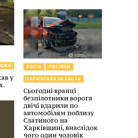
ІЖЖЯ
РОСІЯ
РОСІЯНИ
ав у
ХАРКІВСЬКА ОБЛАСТЬ
х.
Сьогодні вранці
безпілотники ворога
двічі вдарили по
автомобілям поблизу
Слатиного на
Харківщині, внаслідок
чого один чоловік