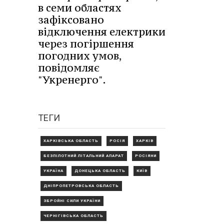
в семи областях
зафіксовано
відключення електрики
через погіршення
погодних умов,
повідомляє
"Укренерго".
ТЕГИ
ХАРКІВСЬКА ОБЛАСТЬ
РОСІЯ
ХАРКІВ
БЕЗПІЛОТНИЙ ЛІТАЛЬНИЙ АПАРАТ
РОСІЯНИ
УКРАЇНА
ДОНЕЦЬКА ОБЛАСТЬ
КИЇВ
ДНІПРОПЕТРОВСЬКА ОБЛАСТЬ
ЗБРОЙНІ СИЛИ УКРАЇНИ
ЧЕРНІГІВСЬКА ОБЛАСТЬ