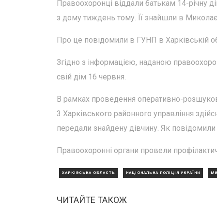
Правоохоронці віддали батькам 14-річну дів
з дому тиждень тому. Її знайшли в Миколаєв
Про це повідомили в ГУНП в Харківській об
Згідно з інформацією, наданою правоохорон
свій дім 16 червня.
В рамках проведення оперативно-розшукови
3 Харківського районного управління здійс
передали знайдену дівчину. Як повідомили у
Правоохоронні органи провели профілактич
ХАРКІВСЬКА ОБЛАСТЬ
НАЦІОНАЛЬНА ПОЛІЦІЯ УКРАЇНИ
МИ
ЧИТАЙТЕ ТАКОЖ