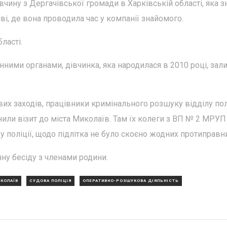
чину з Дергачівської громади в Харківській області, яка з
і, де вона проводила час у компанії знайомого.
ласті.
ними органами, дівчинка, яка народилася в 2010 році, за
х заходів, працівники кримінального розшуку відділу пол
нили візит до міста Миколаїв. Там їх колеги з ВП № 2 МРУП
 поліції, щодо підлітка не було скоєно жодних протиправни
ну бесіду з членами родини.
КОЛАЇВ
СУДОВА ПОЛІЦІЯ
ОПЕРАТИВНО-РОЗШУКОВА ДІЯЛЬНІСТЬ