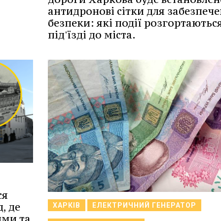
антидронові сітки для забезпеч
безпеки: які події розгортаютьс
під'їзді до міста.
ся
, де
ХАРКІВ
ЕЛЕКТРИЧНИЙ ГЕНЕРАТОР
ими та