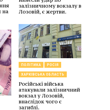
ення
залізничному вокзалу в
я на
Лозовій, є жертви.
ПОЛІТИКА
РОСІЯ
ХАРКІВСЬКА ОБЛАСТЬ
Російські війська
атакували залізничний
вокзал у Лозовій,
внаслідок чого є
загиблі.