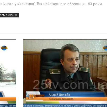
ічного ув'язнення". Вік найстаршого оборонця - 63 роки.
АРДІЯ УКРАЇНИ