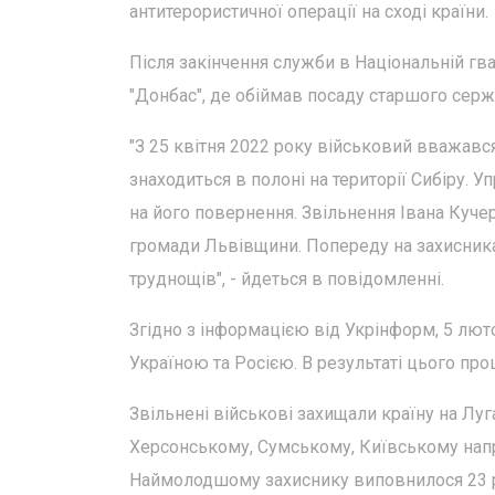
антитерористичної операції на сході країни.
Після закінчення служби в Національній гв
"Донбас", де обіймав посаду старшого серж
"З 25 квітня 2022 року військовий вважався
знаходиться в полоні на території Сибіру. У
на його повернення. Звільнення Івана Куче
громади Львівщини. Попереду на захисника 
труднощів", - йдеться в повідомленні.
Згідно з інформацією від Укрінформ, 5 лю
Україною та Росією. В результаті цього пр
Звільнені військові захищали країну на Лу
Херсонському, Сумському, Київському напря
Наймолодшому захиснику виповнилося 23 рок