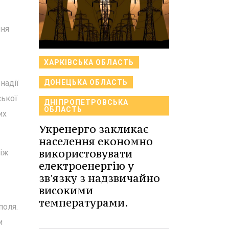
ння
ХАРКІВСЬКА ОБЛАСТЬ
надії
ДОНЕЦЬКА ОБЛАСТЬ
ської
ДНІПРОПЕТРОВСЬКА
ОБЛАСТЬ
их
Укренерго закликає
населення економно
використовувати
між
електроенергію у
зв'язку з надзвичайно
високими
температурами.
поля.
и