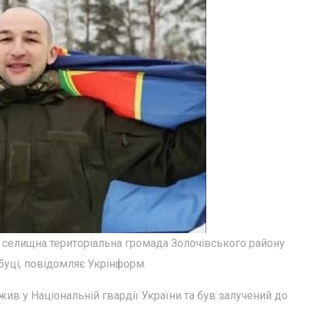
елищна територіальна громада Золочівського району
сбуці, повідомляє Укрінформ.
ужив у Національній гвардії України та був залучений до