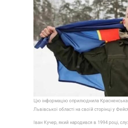
Цю інформацію оприлюднила Красненська с
Львівської області на своїй сторінці у Фей
Іван Кучер, який народився в 1994 році, сл