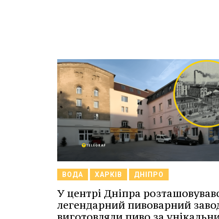
ВОДА
ХАРКІВ
ДНІПРО
У центрі Дніпра розташовував
легендарний пивоварний завод
виготовляли пиво за унікальн