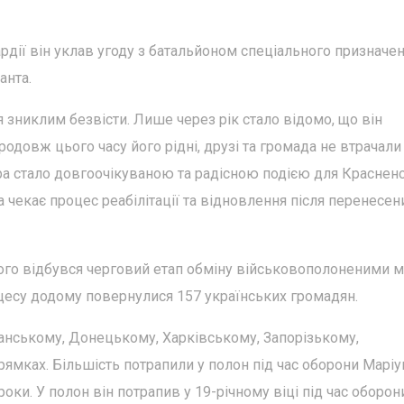
ардії він уклав угоду з батальйоном спеціального призначе
анта.
 зниклим безвісти. Лише через рік стало відомо, що він
продовж цього часу його рідні, друзі та громада не втрачали 
ра стало довгоочікуваною та радісною подією для Краснен
чекає процес реабілітації та відновлення після перенесен
того відбувся черговий етап обміну військовополоненими 
оцесу додому повернулися 157 українських громадян.
ганському, Донецькому, Харківському, Запорізькому,
мках. Більшість потрапили у полон під час оборони Маріу
и. У полон він потрапив у 19-річному віці під час оборон