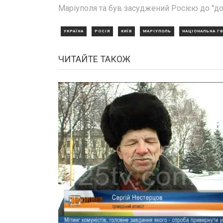
Маріуполя та був засуджений Росією до "дов
УКРАЇНА
РОСІЯ
КИЇВ
МАРІУПОЛЬ
НАЦІОНАЛЬНА ГВ
ЧИТАЙТЕ ТАКОЖ