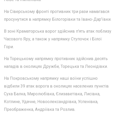
На Сіверському фронті противник три рази намагався
просунутися в напрямку Білогорівки та Івано-Дар'ївки.
В зоні Краматорська ворог здійснив п'ять атак поблизу
Часового Яру, а також у напрямку Ступочок і Білої
Гори.
На Торецькому напрямку противник здійснив десять
нападів в околицях Дружби, Торецька та Леонідівки.
На Покровському напрямку наші воїни успішно
відбили 39 атак ворога в околицях населених пунктів
Суха Балка, Миролюбівка, Єлизаветівка, Лисівка,
Котлине, Удачне, Новоолександрівка, Успенівка,
Преображенка, Андріївка та Розлив.