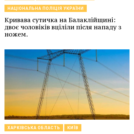
НАЦІОНАЛЬНА ПОЛІЦІЯ УКРАЇНИ
Кривава сутичка на Балаклійщині:
двоє чоловіків вціліли після нападу з
ножем.
ХАРКІВСЬКА ОБЛАСТЬ
КИЇВ