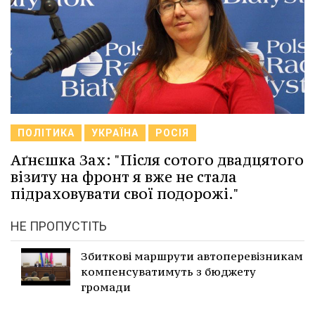
ПОЛІТИКА
УКРАЇНА
РОСІЯ
Аґнєшка Зах: "Після сотого двадцятого
візиту на фронт я вже не стала
підраховувати свої подорожі."
НЕ ПРОПУСТІТЬ
Збиткові маршрути автоперевізникам
компенсуватимуть з бюджету
громади