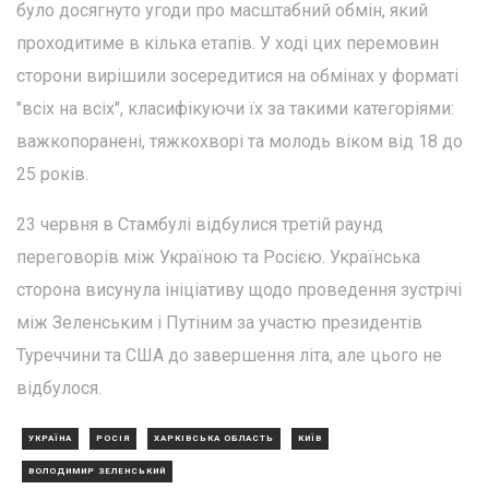
було досягнуто угоди про масштабний обмін, який
проходитиме в кілька етапів. У ході цих перемовин
сторони вирішили зосередитися на обмінах у форматі
"всіх на всіх", класифікуючи їх за такими категоріями:
важкопоранені, тяжкохворі та молодь віком від 18 до
25 років.
23 червня в Стамбулі відбулися третій раунд
переговорів між Україною та Росією. Українська
сторона висунула ініціативу щодо проведення зустрічі
між Зеленським і Путіним за участю президентів
Туреччини та США до завершення літа, але цього не
відбулося.
УКРАЇНА
РОСІЯ
ХАРКІВСЬКА ОБЛАСТЬ
КИЇВ
ВОЛОДИМИР ЗЕЛЕНСЬКИЙ