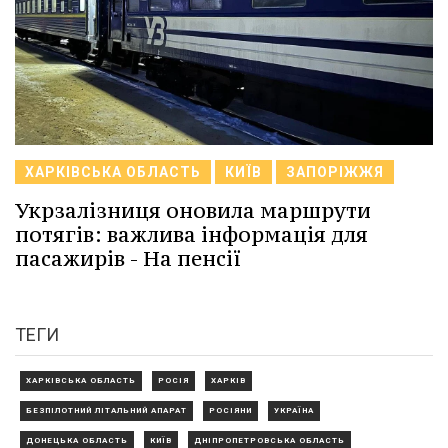
ХАРКІВСЬКА ОБЛАСТЬ
КИЇВ
ЗАПОРІЖЖЯ
Укрзалізниця оновила маршрути
потягів: важлива інформація для
пасажирів - На пенсії
ТЕГИ
ХАРКІВСЬКА ОБЛАСТЬ
РОСІЯ
ХАРКІВ
БЕЗПІЛОТНИЙ ЛІТАЛЬНИЙ АПАРАТ
РОСІЯНИ
УКРАЇНА
ДОНЕЦЬКА ОБЛАСТЬ
КИЇВ
ДНІПРОПЕТРОВСЬКА ОБЛАСТЬ