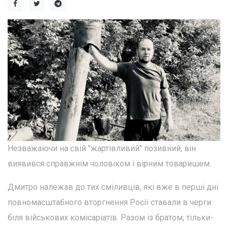
Незважаючи на свій "жартівливий" позивний, він
виявився справжнім чоловіком і вірним товаришем.
Дмитро належав до тих сміливців, які вже в перші дні
повномасштабного вторгнення Росії ставали в черги
біля військових комісаріатів. Разом із братом, тільки-