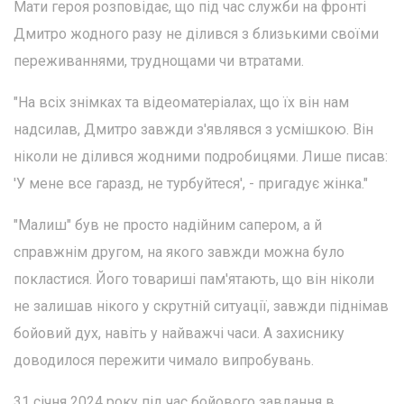
Мати героя розповідає, що під час служби на фронті
Дмитро жодного разу не ділився з близькими своїми
переживаннями, труднощами чи втратами.
"На всіх знімках та відеоматеріалах, що їх він нам
надсилав, Дмитро завжди з'являвся з усмішкою. Він
ніколи не ділився жодними подробицями. Лише писав:
'У мене все гаразд, не турбуйтеся', - пригадує жінка."
"Малиш" був не просто надійним сапером, а й
справжнім другом, на якого завжди можна було
покластися. Його товариші пам'ятають, що він ніколи
не залишав нікого у скрутній ситуації, завжди піднімав
бойовий дух, навіть у найважчі часи. А захиснику
доводилося пережити чимало випробувань.
31 січня 2024 року під час бойового завдання в