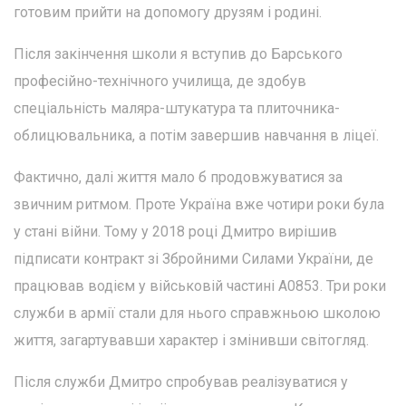
готовим прийти на допомогу друзям і родині.
Після закінчення школи я вступив до Барського
професійно-технічного училища, де здобув
спеціальність маляра-штукатура та плиточника-
облицювальника, а потім завершив навчання в ліцеї.
Фактично, далі життя мало б продовжуватися за
звичним ритмом. Проте Україна вже чотири роки була
у стані війни. Тому у 2018 році Дмитро вирішив
підписати контракт зі Збройними Силами України, де
працював водієм у військовій частині А0853. Три роки
служби в армії стали для нього справжньою школою
життя, загартувавши характер і змінивши світогляд.
Після служби Дмитро спробував реалізуватися у