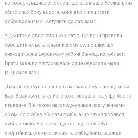
но повернувшись зі столиці, що зазнавала безжальних
обстрілів з боку ворога, вони вирішили стати
добровольцями і вступити до лав армії.
У Дмитра є двоє старших братів. Всі вони провели
своє дитинство в живописному селі Балки, що
знаходиться в Барському районі Вінницької області.
Брати завжди підтримували один одного та мали
міцний зв'язок.
Дмитро здобував освіту в навчальному закладі міста
Бар. З раннього віку його захоплювала гра у футбол та
плавання. Він також насолоджувався прогулянками
лісом, де любив збирати гриби, а ще захоплювався
риболовлею. Батьки згадують, що їх син був
енергійним, оптимістичним та амбіційним, завжди