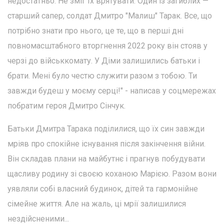
недостатньо. Не зміг їх врятувати. Один із загиблих —
старший сапер, солдат Дмитро "Малиш" Тарак. Все, що
потрібно знати про нього, це те, що в перші дні
повномасштабного вторгнення 2022 року він стояв у
черзі до військкомату. У Діми залишились батьки і
брати. Мені було честю служити разом з тобою. Ти
завжди будеш у моєму серці!" - написав у соцмережах
побратим героя Дмитро Сінчук.
Батьки Дмитра Тарака поділилися, що їх син завжди
мріяв про спокійне існування після закінчення війни.
Він складав плани на майбутнє і прагнув побудувати
щасливу родину зі своєю коханою Марією. Разом вони
уявляли собі власний будинок, дітей та гармонійне
сімейне життя. Але на жаль, ці мрії залишилися
нездійсненими...