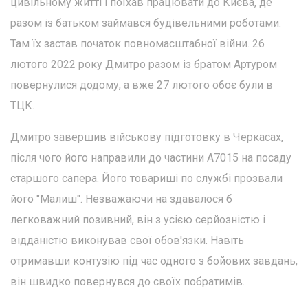
цивільному житті і поїхав працювати до Києва, де
разом із батьком займався будівельними роботами.
Там їх застав початок повномасштабної війни. 26
лютого 2022 року Дмитро разом із братом Артуром
повернулися додому, а вже 27 лютого обоє були в
ТЦК.
Дмитро завершив військову підготовку в Черкасах,
після чого його направили до частини А7015 на посаду
старшого сапера. Його товариші по службі прозвали
його "Малиш". Незважаючи на здавалося б
легковажний позивний, він з усією серйозністю і
відданістю виконував свої обов'язки. Навіть
отримавши контузію під час одного з бойових завдань,
він швидко повернувся до своїх побратимів.