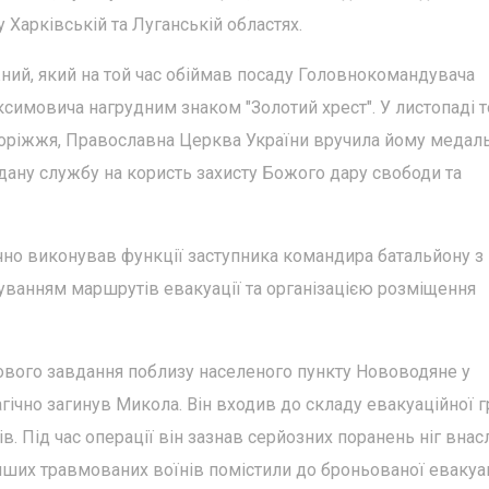
 Харківській та Луганській областях.
ний, який на той час обіймав посаду Головнокомандувача
симовича нагрудним знаком "Золотий хрест". У листопаді т
апоріжжя, Православна Церква України вручила йому медал
дану службу на користь захисту Божого дару свободи та
но виконував функції заступника командира батальйону з
ванням маршрутів евакуації та організацією розміщення
йового завдання поблизу населеного пункту Нововодяне у
агічно загинув Микола. Він входив до складу евакуаційної 
. Під час операції він зазнав серйозних поранень ніг внас
інших травмованих воїнів помістили до броньованої евакуа