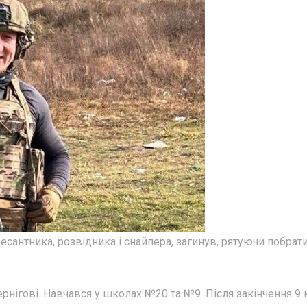
есантника, розвідника і снайпера, загинув, рятуючи побрат
рнігові. Навчався у школах №20 та №9. Після закінчення 9 