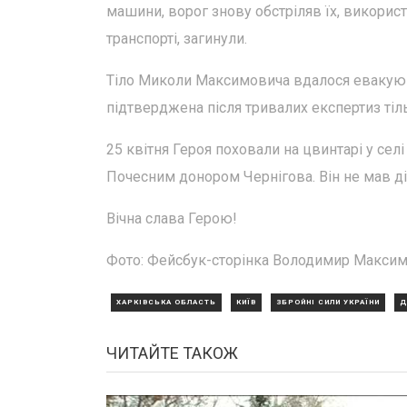
машини, ворог знову обстріляв їх, використ
транспорті, загинули.
Тіло Миколи Максимовича вдалося евакуюва
підтверджена після тривалих експертиз тіль
25 квітня Героя поховали на цвинтарі у сел
Почесним донором Чернігова. Він не мав ді
Вічна слава Герою!
Фото: Фейсбук-сторінка Володимир Максим
ХАРКІВСЬКА ОБЛАСТЬ
КИЇВ
ЗБРОЙНІ СИЛИ УКРАЇНИ
Д
ЧИТАЙТЕ ТАКОЖ