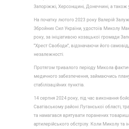
Запоріжжі, Херсонщині, Донеччині, а також у
На початку лютого 2023 року Валерій Залуж
Збройних Сил України, удостоїв Миколу Мак
року, за ініціативою козацької громади З
"Хрест Свободи", відзначаючи його самовід
незалежності.
Протягом тривалого періоду Микола фактич
медичного забезпечення, займаючись плану
стабілізаційних пунктів.
14 серпня 2024 року, під час виконання бо
Сватівському районі Луганської області, тр
та намагався врятувати поранених товаришів
артилерійського обстрілу. Коли Миколу та 