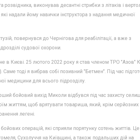
а розвідника, виконував десантні стрибки з літаків і вертол
які надали йому навички інструктора з надання медичної
тузій, повернувся до Чернігова для реабілітації, а вже з
дрозділі судової охорони.
 в Києві. 25 лютого 2022 року я став членом ТРО "Азов" 
. Саме тоді я вибрав собі позивний "Бетмен". Під час підго
ної медицини для всього підрозділу.
ерший бойовий вихід Миколи відбувся під час захисту сели
воїм життям, щоб врятувати товариша, який, крім серйозних
анення легені.
бойових операцій, які сприяли порятунку сотень життів. Це
томеля, Сухолуччя на Київщині, а також подальших дій на