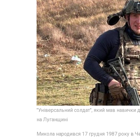
"Універсальний солдат", який мав навички д
на Луганщині
Микола народився 17 грудня 1987 року в Че