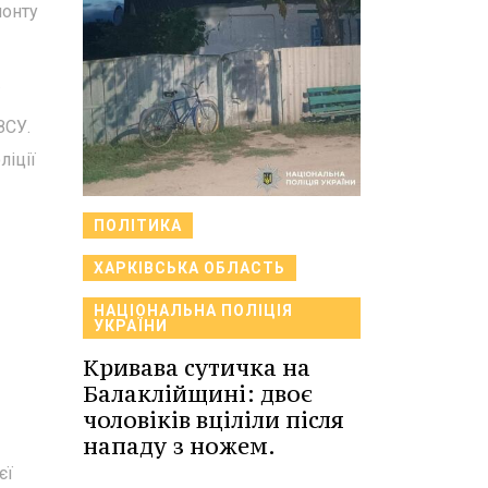
монту
ЗСУ.
ліції
ПОЛІТИКА
ХАРКІВСЬКА ОБЛАСТЬ
НАЦІОНАЛЬНА ПОЛІЦІЯ
УКРАЇНИ
Кривава сутичка на
Балаклійщині: двоє
чоловіків вціліли після
нападу з ножем.
єї