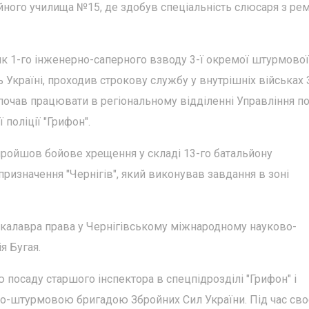
йного училища №15, де здобув спеціальність слюсаря з ре
ик 1-го інженерно-саперного взводу 3-ї окремої штурмової
ь Україні, проходив строкову службу у внутрішніх військах 
почав працювати в регіональному відділенні Управління по
 поліції "Грифон".
пройшов бойове хрещення у складі 13-го батальйону
призначення "Чернігів", який виконував завдання в зоні
калавра права у Чернігівському міжнародному науково-
я Бугая.
 посаду старшого інспектора в спецпідрозділі "Грифон" і
о-штурмовою бригадою Збройних Сил України. Під час сво