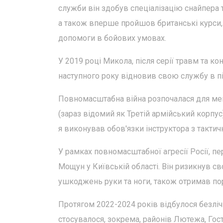
служби він здобув спеціалізацію снайпера т
а також вперше пройшов британські курси, 
допомоги в бойових умовах.
У 2019 році Микола, після серії травм та кон
наступного року відновив свою службу в пі
Повномасштабна війна розпочалася для мене
(зараз відомий як Третій армійський корпус)
я виконував обов'язки інструктора з тактич
У рамках повномасштабної агресії Росії, п
Мощун у Київській області. Він ризикнув с
ушкоджень руки та ноги, також отримав пор
Протягом 2022-2024 років відбулося безліч 
стосувалося, зокрема, районів Лютежа, Гос