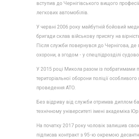
вступив до Чернігівського вищого професі
легкових автомобілів.
У червні 2006 року майбутній бойовий мед
бригади склав військову присягу на вірніст
Після служби повернувся до Чернігова, де 
охорони, а згодом - у спецпідрозділі судової
У 2015 році Микола разом із побратимами 
територіальної оборони поліції особливого 
проведення АТО.
Без відриву від служби отримав диплом ба
технічному університеті імені академіка Юрі
На початку 2017 року чоловік залишив свою
підписав контракт з 95-ю окремою десантн