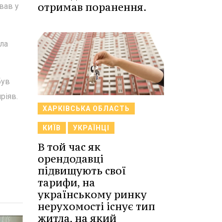
отримав поранення.
вав у
ла
був
ріяв.
ХАРКІВСЬКА ОБЛАСТЬ
КИЇВ
УКРАЇНЦІ
В той час як
орендодавці
підвищують свої
тарифи, на
українському ринку
нерухомості існує тип
житла, на який