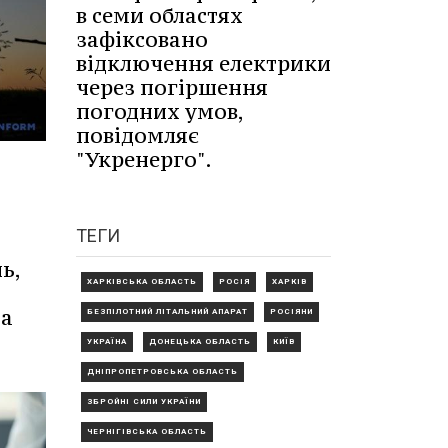
в семи областях
зафіксовано
відключення електрики
через погіршення
погодних умов,
повідомляє
"Укренерго".
ТЕГИ
ь,
ХАРКІВСЬКА ОБЛАСТЬ
РОСІЯ
ХАРКІВ
та
БЕЗПІЛОТНИЙ ЛІТАЛЬНИЙ АПАРАТ
РОСІЯНИ
УКРАЇНА
ДОНЕЦЬКА ОБЛАСТЬ
КИЇВ
ДНІПРОПЕТРОВСЬКА ОБЛАСТЬ
ЗБРОЙНІ СИЛИ УКРАЇНИ
ЧЕРНІГІВСЬКА ОБЛАСТЬ