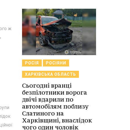
ого ж
ь
РОСІЯ
РОСІЯНИ
ХАРКІВСЬКА ОБЛАСТЬ
Сьогодні вранці
безпілотники ворога
двічі вдарили по
автомобілям поблизу
групи
Слатиного на
лідок
Харківщині, внаслідок
ційної
чого один чоловік