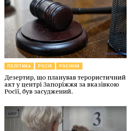
ПОЛІТИКА
РОСІЯ
РОСІЯНИ
Дезертир, що планував терористичний
акт у центрі Запоріжжя за вказівкою
Росії, був засуджений.