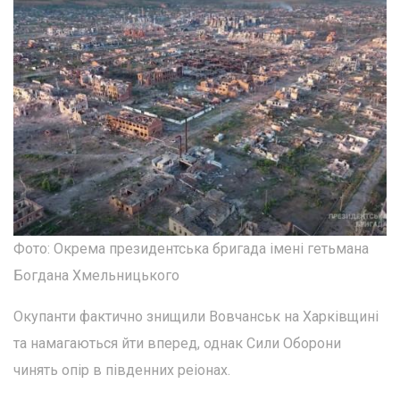
Фото: Окрема президентська бригада імені гетьмана
Богдана Хмельницького
Окупанти фактично знищили Вовчанськ на Харківщині
та намагаються йти вперед, однак Сили Оборони
чинять опір в південних реіонах.