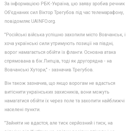
За інформацією РБК-Україна, цю заяву зробив речник
Об'єднаних сил Віктор Трегубов під час телемарафону,
повідомляє UAINFO.org.
"Російські війська успішно захопили місто Вовчанськ, і
хоча українські сили утримують позиції на півдні,
ворог намагається обійти їх фланги. Основна атака
спрямована в бік Липців, тоді як другорядна - на
Вовчанські Хутори," - зазначив Трегубов.
Він також зазначив, що якщо ворогам не вдасться
витіснити українських захисників, вони можуть
намагатися обійти їх через поле та захопити найближчі
населені пункти.
"Зайняти не вдастся, але тиск серйозний і тиск, на