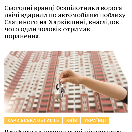
Сьогодні вранці безпілотники ворога
двічі вдарили по автомобілям поблизу
Слатиного на Харківщині, внаслідок
чого один чоловік отримав
поранення.
ХАРКІВСЬКА ОБЛАСТЬ
КИЇВ
УКРАЇНЦІ
В той час як орендодавці підвищують