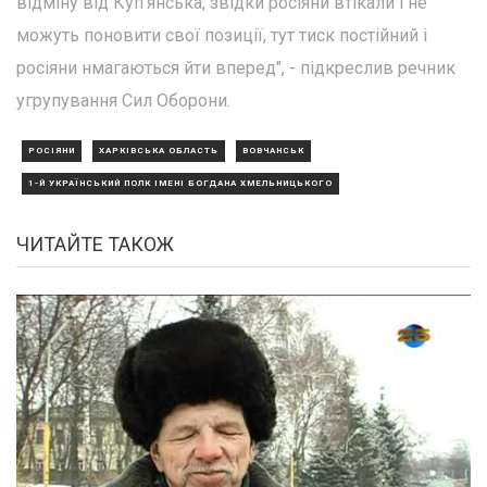
відміну від Куп'янська, звідки росіяни втікали і не
можуть поновити свої позиції, тут тиск постійний і
росіяни нмагаються йти вперед", - підкреслив речник
угрупування Сил Оборони.
РОСІЯНИ
ХАРКІВСЬКА ОБЛАСТЬ
ВОВЧАНСЬК
1-Й УКРАЇНСЬКИЙ ПОЛК ІМЕНІ БОГДАНА ХМЕЛЬНИЦЬКОГО
ЧИТАЙТЕ ТАКОЖ