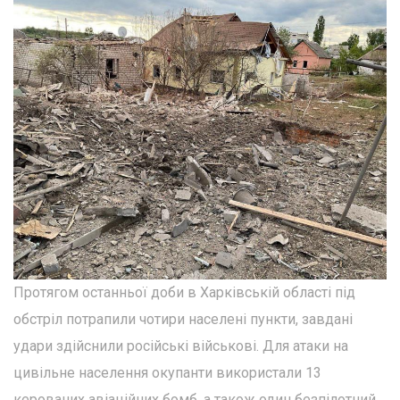
Протягом останньої доби в Харківській області під
обстріл потрапили чотири населені пункти, завдані
удари здійснили російські військові. Для атаки на
цивільне населення окупанти використали 13
керованих авіаційних бомб, а також один безпілотний