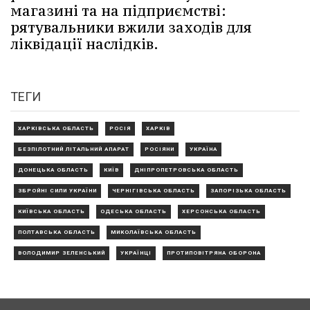
магазині та на підприємстві:
рятувальники вжили заходів для
ліквідації наслідків.
ТЕГИ
ХАРКІВСЬКА ОБЛАСТЬ
РОСІЯ
ХАРКІВ
БЕЗПІЛОТНИЙ ЛІТАЛЬНИЙ АПАРАТ
РОСІЯНИ
УКРАЇНА
ДОНЕЦЬКА ОБЛАСТЬ
КИЇВ
ДНІПРОПЕТРОВСЬКА ОБЛАСТЬ
ЗБРОЙНІ СИЛИ УКРАЇНИ
ЧЕРНІГІВСЬКА ОБЛАСТЬ
ЗАПОРІЗЬКА ОБЛАСТЬ
КИЇВСЬКА ОБЛАСТЬ
ОДЕСЬКА ОБЛАСТЬ
ХЕРСОНСЬКА ОБЛАСТЬ
ПОЛТАВСЬКА ОБЛАСТЬ
МИКОЛАЇВСЬКА ОБЛАСТЬ
ВОЛОДИМИР ЗЕЛЕНСЬКИЙ
УКРАЇНЦІ
ПРОТИПОВІТРЯНА ОБОРОНА