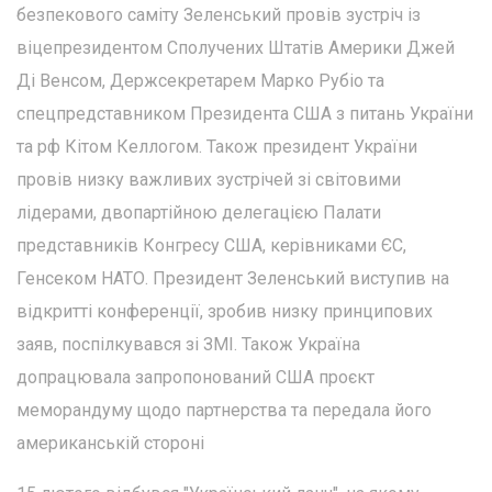
безпекового саміту Зеленський провів зустріч із
віцепрезидентом Сполучених Штатів Америки Джей
Ді Венсом, Держсекретарем Марко Рубіо та
спецпредставником Президента США з питань України
та рф Кітом Келлогом. Також президент України
провів низку важливих зустрічей зі світовими
лідерами, двопартійною делегацією Палати
представників Конгресу США, керівниками ЄС,
Генсеком НАТО. Президент Зеленський виступив на
відкритті конференції, зробив низку принципових
заяв, поспілкувався зі ЗМІ. Також Україна
допрацювала запропонований США проєкт
меморандуму щодо партнерства та передала його
американській стороні