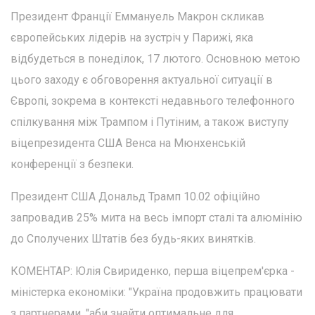
Президент Франції Еммануель Макрон скликав
європейських лідерів на зустріч у Парижі, яка
відбудеться в понеділок, 17 лютого. Основною метою
цього заходу є обговорення актуальної ситуації в
Європі, зокрема в контексті недавнього телефонного
спілкування між Трампом і Путіним, а також виступу
віцепрезидента США Венса на Мюнхенській
конференції з безпеки.
Президент США Дональд Трамп 10.02 офіційно
запровадив 25% мита на весь імпорт сталі та алюмінію
до Сполучених Штатів без будь-яких винятків.
КОМЕНТАР: Юлія Свириденко, перша віцепрем'єрка -
міністерка економіки: "Україна продовжить працювати
з партнерами, "аби знайти оптимальне для