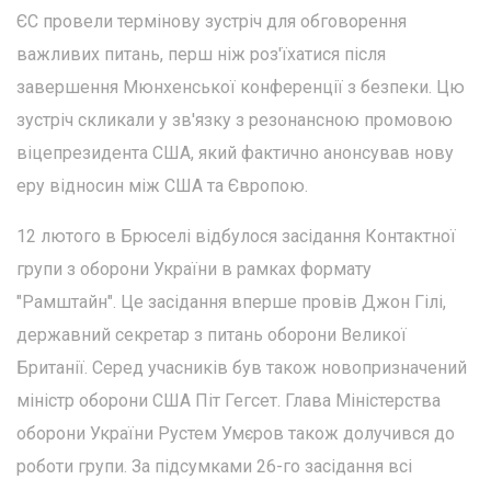
ЄС провели термінову зустріч для обговорення
важливих питань, перш ніж роз'їхатися після
завершення Мюнхенської конференції з безпеки. Цю
зустріч скликали у зв'язку з резонансною промовою
віцепрезидента США, який фактично анонсував нову
еру відносин між США та Європою.
12 лютого в Брюселі відбулося засідання Контактної
групи з оборони України в рамках формату
"Рамштайн". Це засідання вперше провів Джон Гілі,
державний секретар з питань оборони Великої
Британії. Серед учасників був також новопризначений
міністр оборони США Піт Гегсет. Глава Міністерства
оборони України Рустем Умєров також долучився до
роботи групи. За підсумками 26-го засідання всі