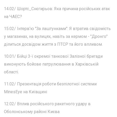
14.02/ Шортс_Снєгирьов: Яка причина російських атак
на ЧАЕС?
15.02/ Інтерв'ю "За лаштунками": Я втратив свідомість
у магазинах, на вулицях, навіть за кермом - "Дронго"
ділиться досвідом життя з ПТСР та його впливом.
10.01/ Бійці 3-ї окремої танкової Залізної бригади
виконують бойове патрулювання в Харківській
області.
11.02/ Презентація роботи безпілотної системи
MinesEye на Київщині
12.02/ Вплив російського ракетного удару в
Оболонському районі Києва