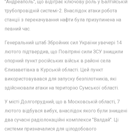
"Андреаполь", що відіграє ключову роль у Балтійській
трубопровідній системі-2. Внаслідок атаки робота
станції з перекачування нафти була призупинена на
певний час.
Генеральний штаб Збройних сил України увечері 14
лютого підтвердив, що Повітряні сили ЗСУ знищили
опорний пункт російських військ в районі села
Єлизаветівка в Курській області. Цей пункт
використовувався для запуску безпілотників, які
здійснювали атаки на територію Сумської області.
У місті Долгопрудний, що в Московській області, 7
лютого відбувся вибух, внаслідок якого були знищені
два сучасні радіолокаційні комплекси "Валдай". Ці
системи призначалися для цілодобового