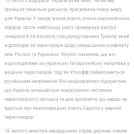
15 лютого відбувся "Український ланч", на якому
пройшла панельна дискусія, присвячена плану миру
для України. У заході взяли участь кілька європейських
лідерів, проте найбільшу увагу привернув виступ
генерала Кіта Келлога, спецпредставника Трампа, який
відповідає за переговори щодо завершення конфлікту
між Росією та Україною. Келлог зазначив, що він
відповідатиме за українські та європейські напрямки у
веденні переговорів, тоді як Уіткофф займатиметься
російським напрямком. Він неодноразово підкреслив,
що Україна залишається невід'ємною частиною
переговорного процесу та дав зрозуміти, що наразі не
йдеться про безпосередню участь Європи у мирних
переговорах.
16 лютого міністри закордонних справ держав-членів