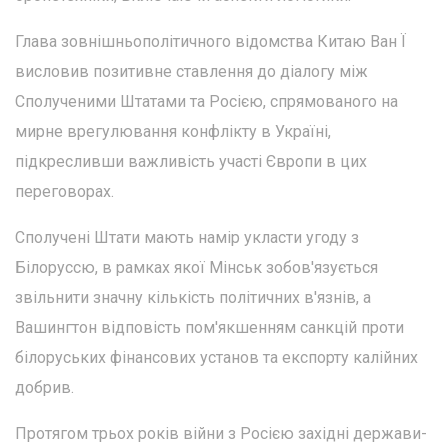
Глава зовнішньополітичного відомства Китаю Ван Ї
висловив позитивне ставлення до діалогу між
Сполученими Штатами та Росією, спрямованого на
мирне врегулювання конфлікту в Україні,
підкресливши важливість участі Європи в цих
переговорах.
Сполучені Штати мають намір укласти угоду з
Білоруссю, в рамках якої Мінськ зобов'язується
звільнити значну кількість політичних в'язнів, а
Вашингтон відповість пом'якшенням санкцій проти
білоруських фінансових установ та експорту калійних
добрив.
Протягом трьох років війни з Росією західні держави-