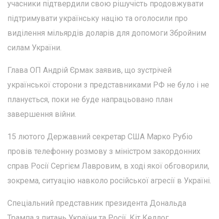
учасники підтвердили свою рішучість продовжувати
підтримувати українську націю та оголосили про
виділення мільярдів доларів для допомоги Збройним
силам України.
Глава ОП Андрій Єрмак заявив, що зустрічей
української сторони з представниками РФ не було і не
планується, поки не буде напрацьовано план
завершення війни.
15 лютого Державний секретар США Марко Рубіо
провів телефонну розмову з міністром закордонних
справ Росії Сергієм Лавровим, в ході якої обговорили,
зокрема, ситуацію навколо російської агресії в Україні.
Спеціальний представник президента Дональда
Трампа з питань України та Росії, Кіт Келлог,