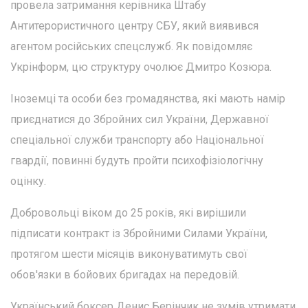
провела затримання керівника Штабу
Антитерористичного центру СБУ, який виявився
агентом російських спецслужб. Як повідомляє
Укрінформ, цю структуру очолює Дмитро Козюра.
Іноземці та особи без громадянства, які мають намір
приєднатися до Збройних сил України, Державної
спеціальної служби транспорту або Національної
гвардії, повинні будуть пройти психофізіологічну
оцінку.
Добровольці віком до 25 років, які вирішили
підписати контракт із Збройними Силами України,
протягом шести місяців виконуватимуть свої
обов'язки в бойових бригадах на передовій.
Український боксер Денис Берінчик не зумів утримати