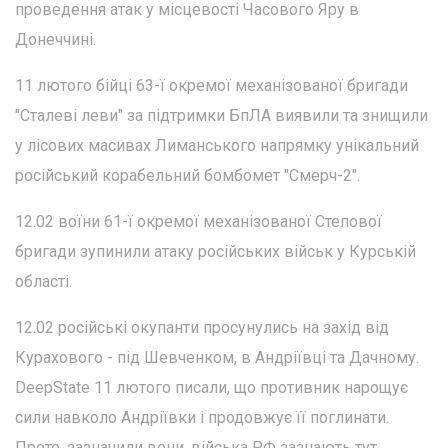
проведення атак у місцевості Часового Яру в
Донеччині.
11 лютого бійці 63-ї окремої механізованої бригади
"Сталеві леви" за підтримки БпЛА виявили та знищили
у лісових масивах Лиманського напрямку унікальний
російський корабельний бомбомет "Смерч-2".
12.02 воїни 61-ї окремої механізованої Степової
бригади зупинили атаку російських військ у Курській
області.
12.02 російські окупанти просунулись на захід від
Курахового - під Шевченком, в Андріївці та Дачному.
DeepState 11 лютого писали, що противник нарощує
сили навколо Андріївки і продовжує її поглинати.
Проте, зазначили вони, війська РФ зазнають тут