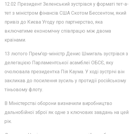
12.02 Президент Зеленський зустрівся у форматі тет-а-
тет з міністром фінансів США Скотом Бессентом, який
привіз до Києва Угоду про партнерство, яка
включатиме економічну співпрацю між двома
країнами.
13 лютого Прем'єр-міністр Денис Шмигаль зустрівся з
делегацією Парламентської асамблеї ОБСЄ, яку
очолювала президентка Пія Каума. У ході зустрічі він
закликав до посилення зусиль у протидії російському
тіньовому флоту.
В Міністерстві оборони визначили виробництво
дальнобійної зброї як одне з ключових завдань на цей
рік.