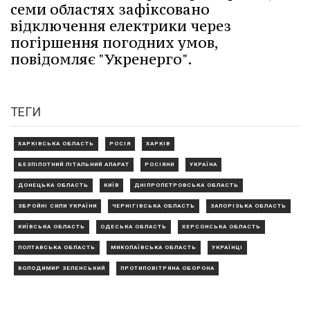
семи областях зафіксовано
відключення електрики через
погіршення погодних умов,
повідомляє "Укренерго".
ТЕГИ
ХАРКІВСЬКА ОБЛАСТЬ
РОСІЯ
ХАРКІВ
БЕЗПІЛОТНИЙ ЛІТАЛЬНИЙ АПАРАТ
РОСІЯНИ
УКРАЇНА
ДОНЕЦЬКА ОБЛАСТЬ
КИЇВ
ДНІПРОПЕТРОВСЬКА ОБЛАСТЬ
ЗБРОЙНІ СИЛИ УКРАЇНИ
ЧЕРНІГІВСЬКА ОБЛАСТЬ
ЗАПОРІЗЬКА ОБЛАСТЬ
КИЇВСЬКА ОБЛАСТЬ
ОДЕСЬКА ОБЛАСТЬ
ХЕРСОНСЬКА ОБЛАСТЬ
ПОЛТАВСЬКА ОБЛАСТЬ
МИКОЛАЇВСЬКА ОБЛАСТЬ
УКРАЇНЦІ
ВОЛОДИМИР ЗЕЛЕНСЬКИЙ
ПРОТИПОВІТРЯНА ОБОРОНА