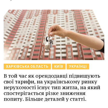
ХАРКІВСЬКА ОБЛАСТЬ
КИЇВ
УКРАЇНЦІ
В той час як орендодавці підвищують
свої тарифи, на українському ринку
нерухомості існує тип житла, на який
спостерігається різке зниження
попиту. Більше деталей у статті.