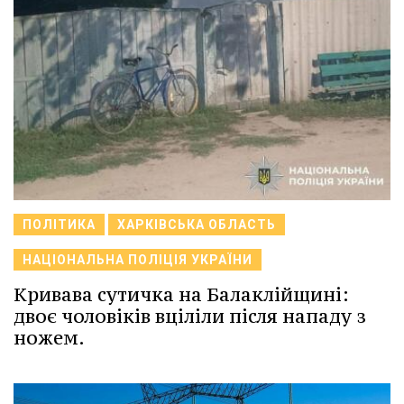
ПОЛІТИКА
ХАРКІВСЬКА ОБЛАСТЬ
НАЦІОНАЛЬНА ПОЛІЦІЯ УКРАЇНИ
Кривава сутичка на Балаклійщині:
двоє чоловіків вціліли після нападу з
ножем.