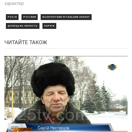
характер.
РОСІЯ
РОСІЯНИ
БЕЗПІЛОТНИЙ ЛІТАЛЬНИЙ АПАРАТ
ДОНЕЦЬКА ОБЛАСТЬ
ХАРКІВ
ЧИТАЙТЕ ТАКОЖ