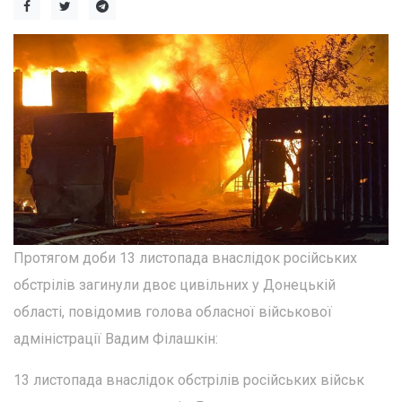
Протягом доби 13 листопада внаслідок російських
обстрілів загинули двоє цивільних у Донецькій
області, повідомив голова обласної військової
адміністрації Вадим Філашкін:
13 листопада внаслідок обстрілів російських військ