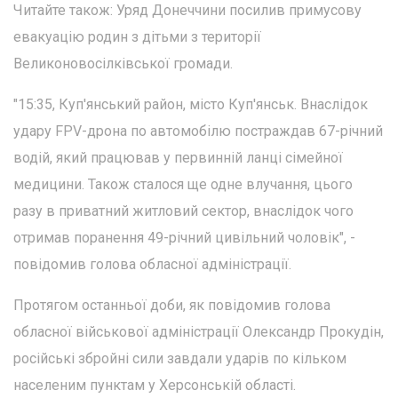
Читайте також: Уряд Донеччини посилив примусову
евакуацію родин з дітьми з території
Великоновосілківської громади.
"15:35, Куп'янський район, місто Куп'янськ. Внаслідок
удару FPV-дрона по автомобілю постраждав 67-річний
водій, який працював у первинній ланці сімейної
медицини. Також сталося ще одне влучання, цього
разу в приватний житловий сектор, внаслідок чого
отримав поранення 49-річний цивільний чоловік", -
повідомив голова обласної адміністрації.
Протягом останньої доби, як повідомив голова
обласної військової адміністрації Олександр Прокудін,
російські збройні сили завдали ударів по кільком
населеним пунктам у Херсонській області.