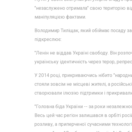
"незаслужено отримала" свою територію ві
маніпуляцією фактами.
Володимир Тиліщак, який обіймає посаду зас
підкреслює:
"Ленін не віддав Україні свободу. Він розпо
українську ідентичність через терор, репресі
У 2014 році, прикриваючись нібито "народн
стояли зовсім не місцеві жителі, а російсь
створювали ілюзію підтримки і прикривали
"Головна біда України -- за роки незалежно
Весь цей час регіон залишався в орбіті рос
розливу, а приперченої сучасними техноло