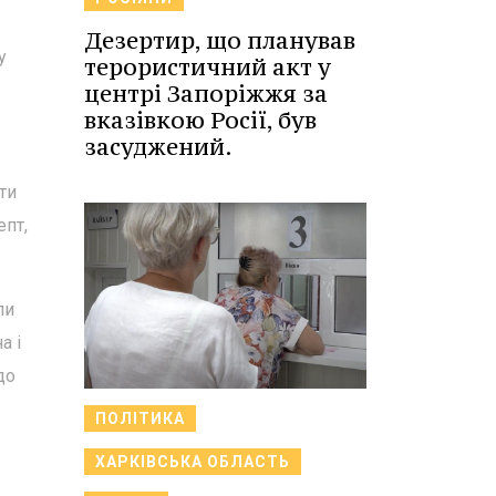
Дезертир, що планував
у
терористичний акт у
центрі Запоріжжя за
вказівкою Росії, був
засуджений.
ти
епт,
ли
а і
до
ПОЛІТИКА
ХАРКІВСЬКА ОБЛАСТЬ