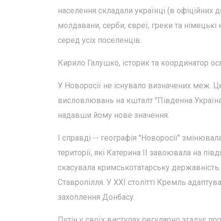
населення складали українці (в офіційних д
молдавани, серби, євреї, греки та німецькі
серед усіх поселенців.
Кирило Галушко, історик та координатор ос
У Новоросії не існувало визначених меж. 
висловлювань на кшталт "Південна Україна"
надавши йому нове значення.
І справді -- географія "Новоросії" змінювал
території, які Катерина II завоювала на пів
скасувала кримськотатарську державність. 
Ставропілля. У XXI столітті Кремль адаптува
захоплення Донбасу.
Путін у своїх виступах регулярно згадує про 