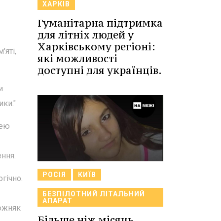
ХАРКІВ
Гуманітарна підтримка
для літніх людей у
Харківському регіоні:
'яті,
які можливості
доступні для українців.
и
ики."
нею
ння.
РОСІЯ
КИЇВ
гічно.
БЕЗПІЛОТНИЙ ЛІТАЛЬНИЙ
АПАРАТ
рожняк
Більше ніж місяць