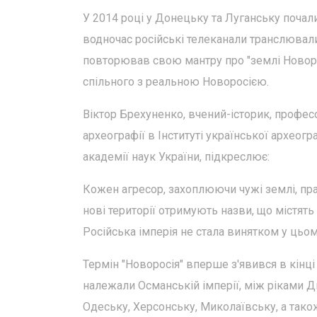
У 2014 році у Донецьку та Луганську почали
водночас російські телеканали транслювали
повторював свою мантру про "землі Новоросі
спільного з реальною Новоросією.
Віктор Брехуненко, вчений-історик, професо
археографії в Інституті української археог
академії наук України, підкреслює:
Кожен агресор, захоплюючи чужі землі, праг
нові території отримують назви, що містять
Російська імперія не стала винятком у цьом
Термін "Новоросія" вперше з'явився в кінці 
належали Османській імперії, між ріками Дн
Одеську, Херсонську, Миколаївську, а тако