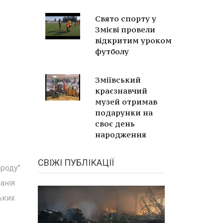
Свято спорту у
Змієві провели
відкритим уроком
футболу
Зміївський
краєзнавчий
музей отримав
подарунки на
своє день
народження
СВІЖІ ПУБЛІКАЦІЇ
ароду"
анія
ьких