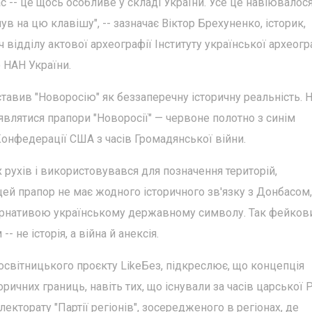
ас -- це щось особливе у складі України. Усе це навіювалося
нув на цю клавішу", -- зазначає Віктор Брехуненко, історик,
 відділу актової археографії Інституту української археогра
 НАН України.
авив "Новоросію" як беззаперечну історичну реальність. 
являтися прапори "Новоросії" — червоне полотно з синім
онфедерації США з часів Громадянської війни.
рухів і використовувався для позначення територій,
й прапор не має жодного історичного зв'язку з Донбасом, 
тернативою українському державному символу. Так фейков
 не історія, а війна й анексія.
освітницького проєкту LikeБез, підкреслює, що концепція
ричних границь, навіть тих, що існували за часів царської Р
кторату "Партії регіонів", зосередженого в регіонах, де