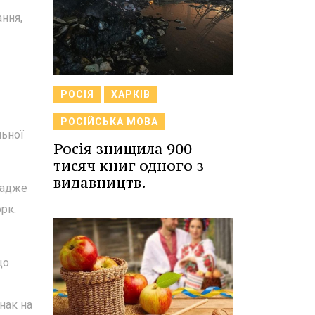
ання,
РОСІЯ
ХАРКІВ
РОСІЙСЬКА МОВА
льної
Росія знищила 900
тисяч книг одного з
видавництв.
, адже
рк.
що
нак на