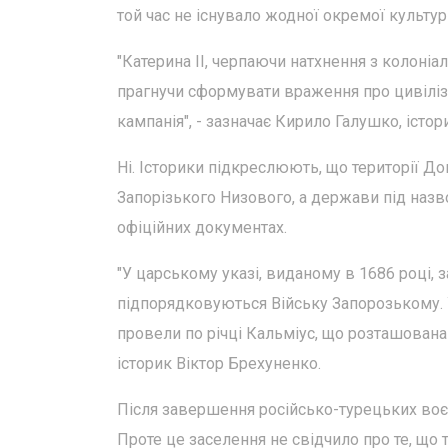
той час не існувало жодної окремої культурн
"Катерина II, черпаючи натхнення з колоніал
прагнучи сформувати враження про цивіліз
кампанія", - зазначає Кирило Галушко, істор
Ні. Історики підкреслюють, що території Д
Запорізького Низового, а держави під назв
офіційних документах.
"У царському указі, виданому в 1686 році, 
підпорядковуються Війську Запорозькому. 
провели по річці Кальміус, що розташована
історик Віктор Брехуненко.
Після завершення російсько-турецьких воєн
Проте це заселення не свідчило про те, що 