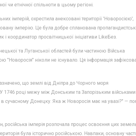
ої чи етнічної спільноти в цьому регіоні.
ьних імперій, охрестила анексовані території 'Новоросією',
овану імперію. Це була добре спланована пропагандистськ
ик і координатор просвітницької ініціативи LikeБез.
онецької та Луганської областей були частиною Війська
ою "Новоросія" ніколи не існувало. Ця інформація зафіксов
зазначено, що землі від Дніпра до Чорного моря
У 1746 році межу між Донським та Запорізьким військами
 в сучасному Донецку. Яка ж Новоросія має на увазі?" — п
, російська імперія розпочала процес освоєння цих земель
територія була історично російською. Навпаки, основну част