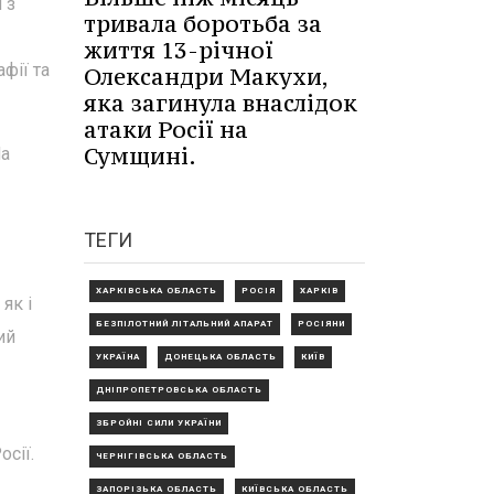
 з
тривала боротьба за
життя 13-річної
фії та
Олександри Макухи,
яка загинула внаслідок
атаки Росії на
Сумщині.
На
ТЕГИ
ХАРКІВСЬКА ОБЛАСТЬ
РОСІЯ
ХАРКІВ
як і
БЕЗПІЛОТНИЙ ЛІТАЛЬНИЙ АПАРАТ
РОСІЯНИ
ий
УКРАЇНА
ДОНЕЦЬКА ОБЛАСТЬ
КИЇВ
ДНІПРОПЕТРОВСЬКА ОБЛАСТЬ
ЗБРОЙНІ СИЛИ УКРАЇНИ
осії.
ЧЕРНІГІВСЬКА ОБЛАСТЬ
ЗАПОРІЗЬКА ОБЛАСТЬ
КИЇВСЬКА ОБЛАСТЬ