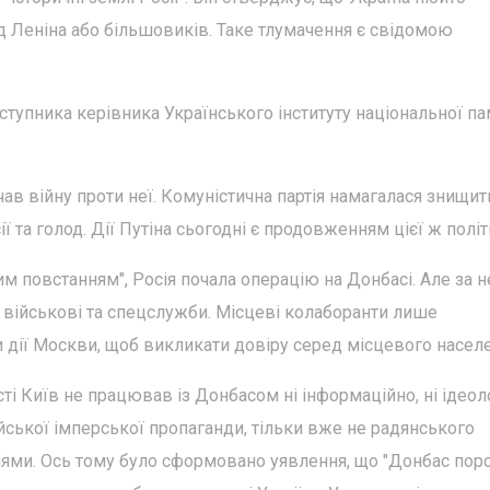
д Леніна або більшовиків. Таке тлумачення є свідомою
тупника керівника Українського інституту національної пам
чав війну проти неї. Комуністична партія намагалася знищит
ї та голод. Дії Путіна сьогодні є продовженням цієї ж політ
им повстанням", Росія почала операцію на Донбасі. Але за 
кі військові та спецслужби. Місцеві колаборанти лише
 дії Москви, щоб викликати довіру серед місцевого населе
сті Київ не працював із Донбасом ні інформаційно, ні ідеоло
ійської імперської пропаганди, тільки вже не радянського
гіями. Ось тому було сформовано уявлення, що "Донбас по