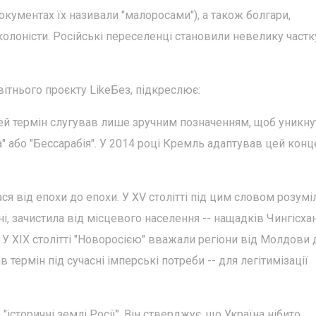
окументах їх називали "малоросами"), а також болгари,
 колоністи. Російські переселенці становили невелику частк
вітнього проєкту LikeБез, підкреслює:
Цей термін слугував лише зручним позначенням, щоб уникну
 або "Бессарабія". У 2014 році Кремль адаптував цей конц
ася від епохи до епохи. У XV столітті під цим словом розумі
дні, зачистила від місцевого населення -- нащадків Чингісхан
У XIX столітті "Новоросією" вважали регіони від Молдови 
в термін під сучасні імперські потреби -- для легітимізації
"історичні землі Росії". Він стверджує, що Україна нібито