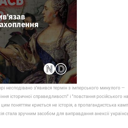
рі несподівано з'явився термін з імперського минулого —
іння історичної справедливості" і "повстання російського н
 цим поняттям криється не історія, а пропагандистська камп
ія стала зручним засобом для виправдання анексії українс