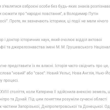
 з'являтися озброєні особи без будь-яких знаків розпізнав
 сюжети про "народні повстання", а Володимир Путін
ї". Проте, як зазначають історики, ці події не мали нічого
р і доктор історичних наук, який очолює відділ актової
рафії та джерелознавства імені М. М. Грушевського Націона
не представити їх як власні. Історія часто свідчить про це
 слова "новий" або "своє": Новий Уельс, Нова Англія, Нью-Йо
у процесі.
XVIII століття, коли Катерина II здійснила анексію земель, 
іпро та Дунай. Під цим поняттям розуміли сучасні області
ж частини Запорізької, Дніпропетровської та Донецької. Од