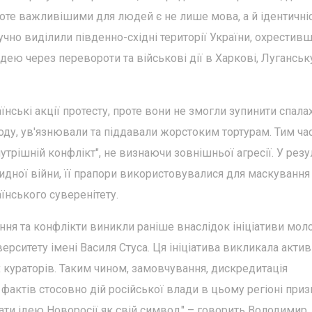
те важливішими для людей є не лише мова, а й ідентичніс
учно виділили південно-східні території України, охрестивш
ідею через перевороти та військові дії в Харкові, Луганськ
їнські акції протесту, проте вони не змогли зупинити спала
году, ув'язнювали та піддавали жорстоким тортурам. Тим ч
нутрішній конфлікт", не визнаючи зовнішньої агресії. У резу
ридної війни, її прапори використовувалися для маскування
аїнського суверенітету.
ння та конфлікти виникли раніше внаслідок ініціативи моло
ситету імені Василя Стуса. Ця ініціатива викликала акти
их кураторів. Таким чином, замовчування, дискредитація
я фактів стосовно дій російської влади в цьому регіоні при
ати ідею Новоросії як свій символ," – говорить Володимир