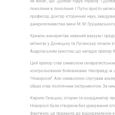
не жене", що "Донбас годує Україну" і Донб
покоління в покоління. І Путін просто натис
професор, доктор історичних наук, завідувач
джерелознавства імені М. М. Грушевського
Кремль використав наявний вакуум і предст
мітингах у Донецьку та Луганську почали з’
Андріївським хрестом, що нагадує прапор К
Цей прапор став символом сепаратистських 
контрольованих бойовиками. Насправді ж це
"Новоросія". Але символічно слугував аль
образ став політичним інструментом. За ним --
Кирило Галушко, історик та координатор пр
Новоросії була створена без урахування істо
Фактично, це призвело до відокремлення еле