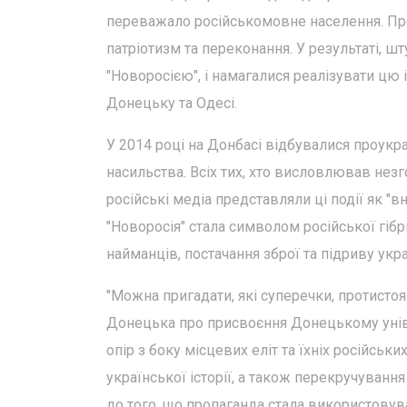
переважало російськомовне населення. Про
патріотизм та переконання. У результаті, шт
"Новоросією", і намагалися реалізувати цю 
Донецьку та Одесі.
У 2014 році на Донбасі відбувалися проукра
насильства. Всіх тих, хто висловлював нез
російські медіа представляли ці події як "в
"Новоросія" стала символом російської гіб
найманців, постачання зброї та підриву укр
"Можна пригадати, які суперечки, протистоя
Донецька про присвоєння Донецькому універ
опір з боку місцевих еліт та їхніх російськ
української історії, а також перекручуванн
до того, що пропаганда стала використовув