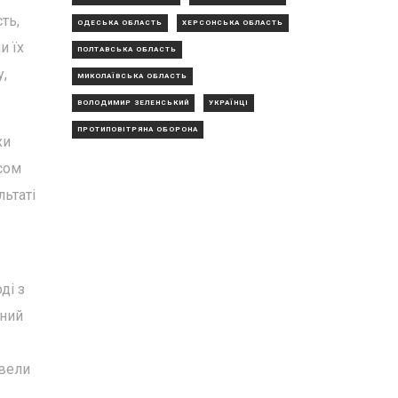
ть,
ОДЕСЬКА ОБЛАСТЬ
ХЕРСОНСЬКА ОБЛАСТЬ
и їх
ПОЛТАВСЬКА ОБЛАСТЬ
у,
МИКОЛАЇВСЬКА ОБЛАСТЬ
ВОЛОДИМИР ЗЕЛЕНСЬКИЙ
УКРАЇНЦІ
ПРОТИПОВІТРЯНА ОБОРОНА
хи
асом
льтаті
ді з
вний
звели