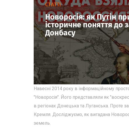
Навесні 2014 року в інформаційному просто
"Новоросія". Його представляли як "воскрес
в регіонах Донецька та Луганська. Проте за
Кремля. Досліджуємо, як вигадана Новорос
земель.