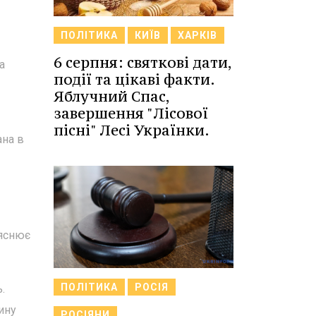
ПОЛІТИКА
КИЇВ
ХАРКІВ
6 серпня: святкові дати,
а
події та цікаві факти.
Яблучний Спас,
завершення "Лісової
пісні" Лесі Українки.
ана в
ояснює
ПОЛІТИКА
РОСІЯ
.
ину
РОСІЯНИ