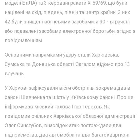
моделі БпЛА) та 3 керовані ракети Х-59/69, що були
націлені на схід, південь, північ та центр країни. З них
42 були знищені вогневими засобами, а 30 - втрачені
або подавлені засобами електронної боротьби, згідно з
повідомленням.
Основними напрямками удару стали Харківська,
Сумська та Донецька області. Загалом відомо про 13
влучань.
У Харкові зафіксували вісім обстрілів, зокрема два в
районі Шевченка та шість у Київському районі. Про це
інформував міський голова Ігор Терехов. Як
повідомив очільник Харківської обласної адміністрації
Олег Синєгубов, внаслідок атак постраждали два
підприємства, два автомобілі та два багатоквартирні