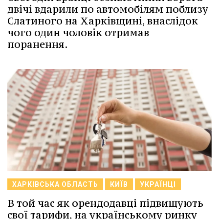
двічі вдарили по автомобілям поблизу
Слатиного на Харківщині, внаслідок
чого один чоловік отримав
поранення.
ХАРКІВСЬКА ОБЛАСТЬ
КИЇВ
УКРАЇНЦІ
В той час як орендодавці підвищують
свої тарифи, на українському ринку