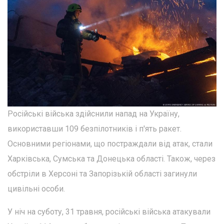
Російські війська здійснили напад на Україну,
використавши 109 безпілотників і п'ять ракет.
Основними регіонами, що постраждали від атак, стали
Харківська, Сумська та Донецька області. Також, через
обстріли в Херсоні та Запорізькій області загинули
цивільні особи.
У ніч на суботу, 31 травня, російські війська атакували