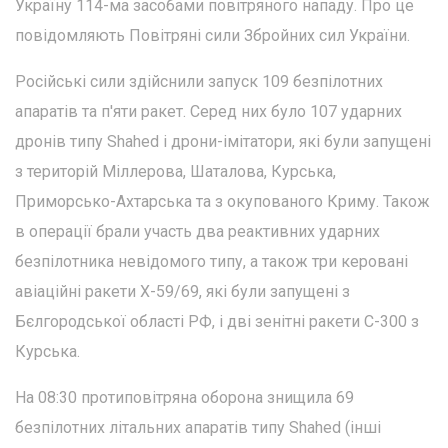
Україну 114-ма засобами повітряного нападу. Про це
повідомляють Повітряні сили Збройних сил України.
Російські сили здійснили запуск 109 безпілотних
апаратів та п'яти ракет. Серед них було 107 ударних
дронів типу Shahed і дрони-імітатори, які були запущені
з територій Міллерова, Шаталова, Курська,
Приморсько-Ахтарська та з окупованого Криму. Також
в операції брали участь два реактивних ударних
безпілотника невідомого типу, а також три керовані
авіаційні ракети Х-59/69, які були запущені з
Бєлгородської області РФ, і дві зенітні ракети С-300 з
Курська.
На 08:30 протиповітряна оборона знищила 69
безпілотних літальних апаратів типу Shahed (інші