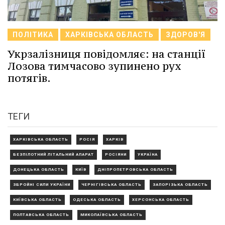
ПОЛІТИКА
ХАРКІВСЬКА ОБЛАСТЬ
ЗДОРОВ'Я
Укрзалізниця повідомляє: на станції
Лозова тимчасово зупинено рух
потягів.
ТЕГИ
ХАРКІВСЬКА ОБЛАСТЬ
РОСІЯ
ХАРКІВ
БЕЗПІЛОТНИЙ ЛІТАЛЬНИЙ АПАРАТ
РОСІЯНИ
УКРАЇНА
ДОНЕЦЬКА ОБЛАСТЬ
КИЇВ
ДНІПРОПЕТРОВСЬКА ОБЛАСТЬ
ЗБРОЙНІ СИЛИ УКРАЇНИ
ЧЕРНІГІВСЬКА ОБЛАСТЬ
ЗАПОРІЗЬКА ОБЛАСТЬ
КИЇВСЬКА ОБЛАСТЬ
ОДЕСЬКА ОБЛАСТЬ
ХЕРСОНСЬКА ОБЛАСТЬ
ПОЛТАВСЬКА ОБЛАСТЬ
МИКОЛАЇВСЬКА ОБЛАСТЬ