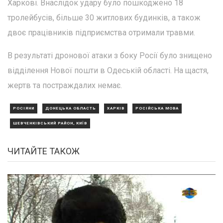
Харкові. Внаслідок удару було пошкоджено 18
тролейбусів, більше 30 житлових будинків, а також
двоє працівників підприємства отримали травми.
В результаті дронової атаки з боку Росії було знищено
відділення Нової пошти в Одеській області. На щастя,
жертв та постраждалих немає.
РОСІЯНИ
ДОНЕЦЬКА ОБЛАСТЬ
ХАРКІВ
РОСІЙСЬКА МОВА
ШЕВЧЕНКІВСЬКИЙ РАЙОН, КИЇВ
ЧИТАЙТЕ ТАКОЖ