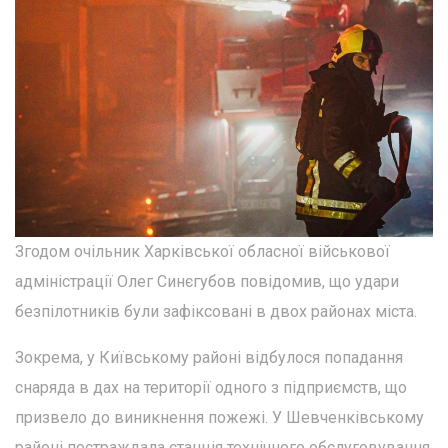
Згодом очільник Харківської обласної військової
адміністрації Олег Синєгубов повідомив, що удари
безпілотників були зафіксовані в двох районах міста.
Зокрема, у Київському районі відбулося попадання
снаряда в дах на території одного з підприємств, що
призвело до виникнення пожежі. У Шевченківському
районі постраждала станція технічного обслуговування,