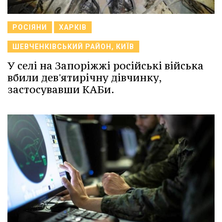
РОСІЯНИ
ХАРКІВ
ШЕВЧЕНКІВСЬКИЙ РАЙОН, КИЇВ
У селі на Запоріжжі російські війська
вбили дев'ятирічну дівчинку,
застосувавши КАБи.