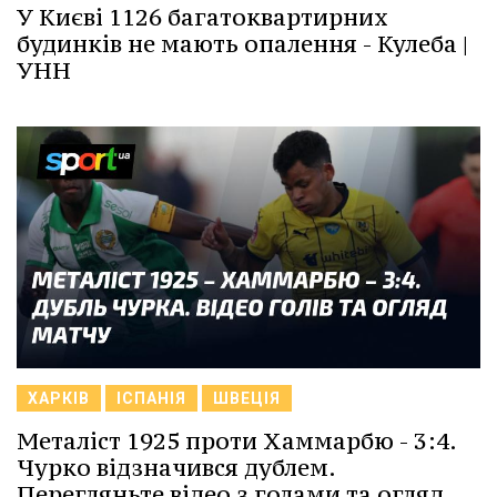
У Києві 1126 багатоквартирних
будинків не мають опалення - Кулеба |
УНН
ХАРКІВ
ІСПАНІЯ
ШВЕЦІЯ
Металіст 1925 проти Хаммарбю - 3:4.
Чурко відзначився дублем.
Перегляньте відео з голами та огляд