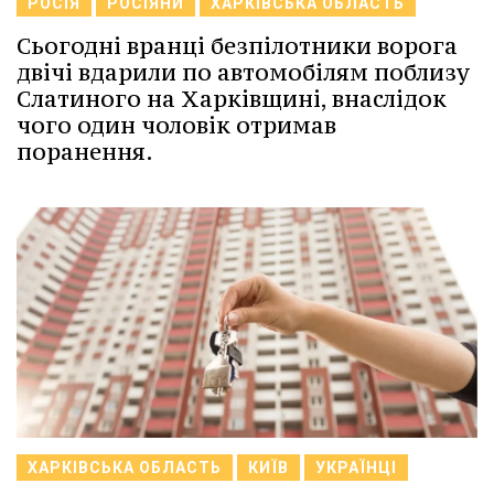
РОСІЯ
РОСІЯНИ
ХАРКІВСЬКА ОБЛАСТЬ
Сьогодні вранці безпілотники ворога
двічі вдарили по автомобілям поблизу
Слатиного на Харківщині, внаслідок
чого один чоловік отримав
поранення.
ХАРКІВСЬКА ОБЛАСТЬ
КИЇВ
УКРАЇНЦІ