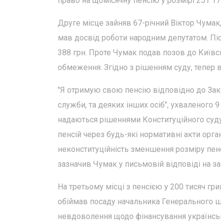
право на щомісячну пенсію у розмірі 251 17
Друге місце зайняв 67-річний Віктор Чумак
мав досвід роботи народним депутатом. Пі
388 грн. Проте Чумак подав позов до Київс
обмеження. Згідно з рішенням суду, тепер в
"Я отримую свою пенсію відповідно до Зако
служби, та деяких інших осіб", ухваленого 
надаються рішеннями Конституційного суду
пенсій через будь-які нормативні акти орг
неконституційність зменшення розміру пенсі
зазначив Чумак у письмовій відповіді на з
На третьому місці з пенсією у 200 тисяч гр
обіймав посаду начальника Генерального шт
невдоволення щодо фінансування українськи