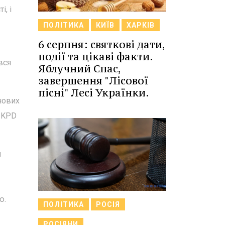
, і
ПОЛІТИКА
КИЇВ
ХАРКІВ
6 серпня: святкові дати,
події та цікаві факти.
вся
Яблучний Спас,
завершення "Лісової
пісні" Лесі Українки.
нових
ї KPD
я
ю.
ПОЛІТИКА
РОСІЯ
РОСІЯНИ