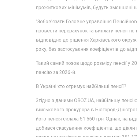
прожиткових мінімумів, будуть зменшені на
"Зобов'язати Головне управління Пенсійного
провести перерахунок та виплату пенсії по 
відповідно до рішення Харківського окруж
року, без застосування коефіцієнтів до від
Такий самий позов щодо розміру пенсії у 2
пенсію за 2026-й.
В Україні хто отримує найбільші пенсії?
Згідно з даними OBOZ.UA, найбільшу пенсію
військового прокурора в Білгород-Дністров
його пенсія склала 51 560 грн. Однак, на в
добився скасування коефіцієнтів, що діяли 