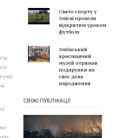
Свято спорту у
Змієві провели
відкритим уроком
футболу
Зміївський
краєзнавчий
тів.
музей отримав
ого
подарунки на
своє день
к уже
народження
ою
СВІЖІ ПУБЛІКАЦІЇ
ти
ані
дках