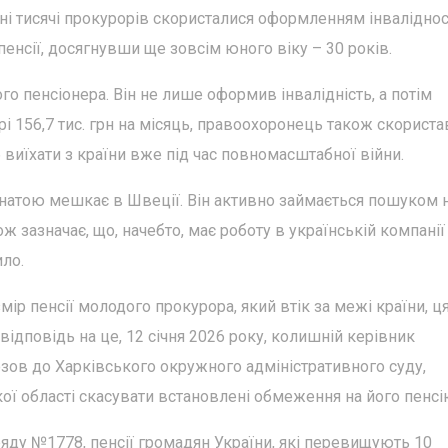
їні тисячі прокурорів скористалися оформленням інвалідності
енсії, досягнувши ще зовсім юного віку – 30 років.
о пенсіонера. Він не лише оформив інвалідність, а потім
і 156,7 тис. грн на місяць, правоохоронець також скориста
б виїхати з країни вже під час повномасштабної війни.
натою мешкає в Швеції. Він активно займається пошуком 
 зазначає, що, начебто, має роботу в українській компані
ило.
мір пенсії молодого прокурора, який втік за межі країни, ц
ідповідь на це, 12 січня 2026 року, колишній керівник
ов до Харківського окружного адміністративного суду,
ї області скасувати встановлені обмеження на його пенсі
ряду №1778, пенсії громадян України, які перевищують 10