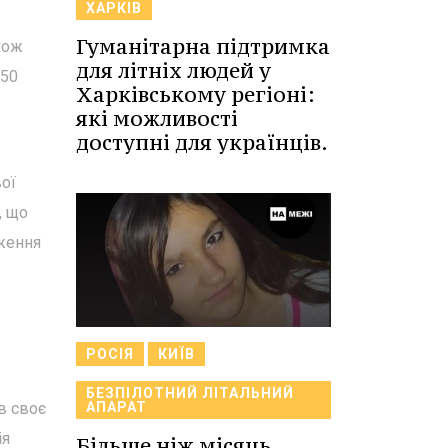
ХАРКІВ
Гуманітарна підтримка
кож
для літніх людей у
 50
Харківському регіоні:
які можливості
доступні для українців.
вої
, що
еження
РОСІЯ
КИЇВ
БЕЗПІЛОТНИЙ ЛІТАЛЬНИЙ
АПАРАТ
в своє
ія
Більше ніж місяць