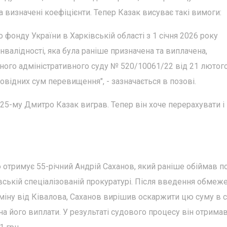
 визначені коефіцієнти. Тепер Казак висуває такі вимоги:
 фонду України в Харківській області з 1 січня 2026 року
інвалідності, яка була раніше призначена та виплачена,
ного адміністративного суду № 520/10061/22 від 21 лютог
повідних сум перевищення", - зазначається в позові.
025-му Дмитро Казак виграв. Тепер він хоче перерахувати і
 отримує 55-річний Андрій Саханов, який раніше обіймав п
ській спеціалізованій прокуратурі. Після введення обмеж
ідміну від Ківалова, Саханов вирішив оскаржити цю суму в су
на його виплати. У результаті судового процесу він отрима