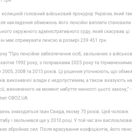
1 грн.
, колишній головний військовий прокурор України, який та
сля накладення обмежень його пенсійні виплати становили
ького окружного адміністративного суду, який скасував ці
ін має отримувати пенсію в розмірі 239 451 грн.
ну "Про пенсійне забезпечення осіб, звільнених з військо
9 квітня 1992 року, з поправками 2025 року та тлумаченнями
 2005, 2008 та 2015 років. Ці рішення уточнюють, що обм
анів виконавчої влади є недопустимим, а також вказують на
ї, визначеного на момент набуття чинності цього закону," -
апит OBOZ.UA.
ивень знаходиться Іван Свида, якому 75 років. Цей чоловік
абу і звільнився ще у 2010 році. У той час він висловлюва
х збройних сил. Після врахування коефіцієнтів, його пенс