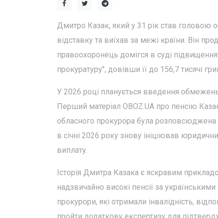
Дмитро Казак, який у 31 рік став головою о
відставку та виїхав за межі країни. Він пр
правоохоронець домігся в суді підвищення с
прокуратуру", довівши її до 156,7 тисячі гри
У 2026 році планується введення обмежень
Перший матеріал OBOZ.UA про пенсію Казак
обласного прокурора була розповсюджена 
в січні 2026 року знову ініціював юридич
виплату.
Історія Дмитра Казака є яскравим приклад
надзвичайно високі пенсії за українськими 
прокурори, які отримали інвалідність, від
пройти додаткову експертизу для підтвердже