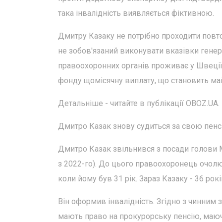
така інвалідність виявляється фіктивною.
Дмитру Казаку не потрібно проходити повто
не зобов'язаний виконувати вказівки генер
правоохоронних органів проживає у Швеції 
фонду щомісячну виплату, що становить ма
Детальніше - читайте в публікації OBOZ.UA.
Дмитро Казак знову судиться за свою пенсі
Дмитро Казак звільнився з посади голови М
з 2022-го). До цього правоохоронець очолю
коли йому був 31 рік. Зараз Казаку - 36 рокі
Він оформив інвалідність. Згідно з чинним 
мають право на прокурорську пенсію, маюч