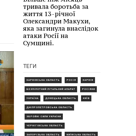
тривала боротьба за
життя 13-річної
Олександри Макухи,
яка загинула внаслідок
атаки Росії на
Сумщині.
ТЕГИ
ХАРКІВСЬКА ОБЛАСТЬ
РОСІЯ
ХАРКІВ
БЕЗПІЛОТНИЙ ЛІТАЛЬНИЙ АПАРАТ
РОСІЯНИ
УКРАЇНА
ДОНЕЦЬКА ОБЛАСТЬ
КИЇВ
ДНІПРОПЕТРОВСЬКА ОБЛАСТЬ
ЗБРОЙНІ СИЛИ УКРАЇНИ
ЧЕРНІГІВСЬКА ОБЛАСТЬ
ЗАПОРІЗЬКА ОБЛАСТЬ
КИЇВСЬКА ОБЛАСТЬ