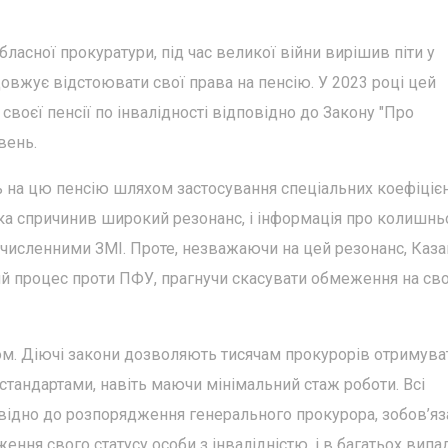
бласної прокуратури, під час великої війни вирішив піти у
одовжує відстоювати свої права на пенсію. У 2023 році цей
воєї пенсії по інвалідності відповідно до Закону "Про
вень.
 на цю пенсію шляхом застосування спеціальних коефіцієн
а спричинив широкий резонанс, і інформація про колишнь
численними ЗМІ. Проте, незважаючи на цей резонанс, Каза
ний процес проти ПФУ, прагнучи скасувати обмеження на св
ом. Діючі закони дозволяють тисячам прокурорів отримува
стандартами, навіть маючи мінімальний стаж роботи. Всі
повідно до розпорядження генерального прокурора, зобов’яз
ння свого статусу особи з інвалідністю, і в багатьох випа