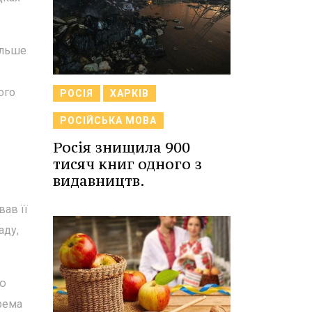
ільше
ого
РОСІЯ
ХАРКІВ
РОСІЙСЬКА МОВА
Росія знищила 900
тисяч книг одного з
видавництв.
вав її
аду,
тю
рема