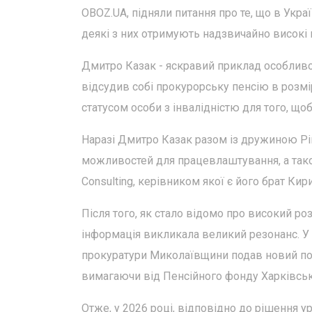
OBOZ.UA, підняли питання про те, що в Укра
деякі з них отримують надзвичайно високі п
Дмитро Казак - яскравий приклад особливог
відсудив собі прокурорську пенсію в розмір
статусом особи з інвалідністю для того, що
Наразі Дмитро Казак разом із дружиною Рі
можливостей для працевлаштування, а також
Consulting, керівником якої є його брат Кир
Після того, як стало відомо про високий роз
інформація викликала великий резонанс. У в
прокуратури Миколаївщини подав новий поз
вимагаючи від Пенсійного фонду Харківсько
Отже, у 2026 році, відповідно до рішення у