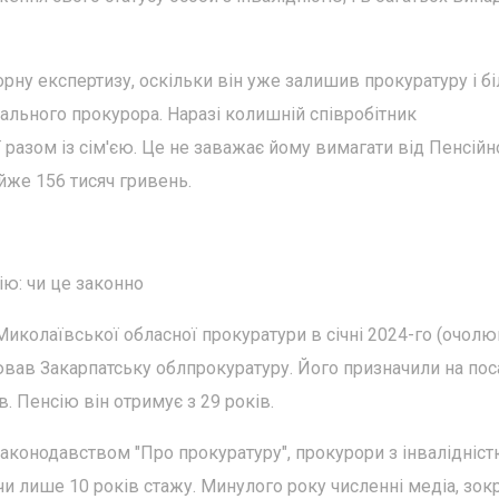
рну експертизу, оскільки він уже залишив прокуратуру і б
ального прокурора. Наразі колишній співробітник
разом із сім'єю. Це не заважає йому вимагати від Пенсійн
йже 156 тисяч гривень.
ю: чи це законно
иколаївської обласної прокуратури в січні 2024-го (очолю
вав Закарпатську облпрокуратуру. Його призначили на пос
в. Пенсію він отримує з 29 років.
законодавством "Про прокуратуру", прокурори з інвалідніс
и лише 10 років стажу. Минулого року численні медіа, зок