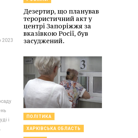
Дезертир, що планував
терористичний акт у
центрі Запоріжжя за
вказівкою Росії, був
засуджений.
о 2023
осаду
ень
ПОЛІТИКА
ді і
ХАРКІВСЬКА ОБЛАСТЬ
в