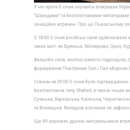
У ніч проти 6 січня окупанти атакували Ук
"Шахедами" та безпілотниками-імітаторами р
локаційно втрачені. Про це Львівському по
З 18:00 5 січня російські сили здійснювали 
таких міст, як Брянськ, Міллерово, Орел, К
Авіаційні сили, зенітно-ракетні підрозділи,
формування Повітряних Сил і Сил оборони Ук
Станом на 09:00 6 січня було підтверджено
безпілотників типу Shahed, а також інших м
Сумська, Харківська, Київська, Чернігівсь
та Вінницька. Випадків влучення не зафіксо
Ще 49 ворожих дронів-імітувальників втраче