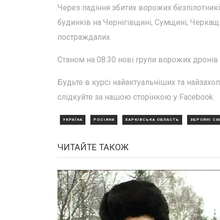
Через падіння збитих ворожих безпілотник
будинків на Чернігівщині, Сумщині, Черкащ
постраждалих.
Станом на 08:30 нові групи ворожих дронів 
Будьте в курсі найактуальніших та найзахо
слідкуйте за нашою сторінкою у Facebook.
УКРАЇНА
РОСІЯНИ
ХАРКІВСЬКА ОБЛАСТЬ
ЗБРОЙНІ СИ
ЧИТАЙТЕ ТАКОЖ