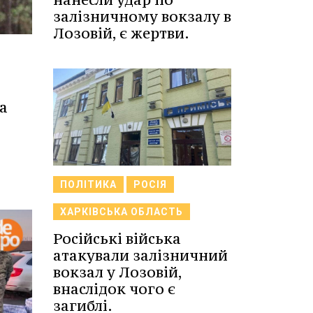
залізничному вокзалу в
Лозовій, є жертви.
а
ПОЛІТИКА
РОСІЯ
ХАРКІВСЬКА ОБЛАСТЬ
Російські війська
атакували залізничний
вокзал у Лозовій,
внаслідок чого є
загиблі.