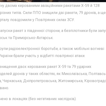
раїну двома керованими авіаційними ракетами Х-59 й 128
ізних типів. Сили ППО знищили дві ракети, 79 дронів, а ще 
рталу повідомили у Повітряних силах ЗСУ.
запуски ракет з південної сторони, а безпілотники були зап
урськ та Приморсько-Ахтарськ.
 групи радіоелектронної боротьби, а також мобільні вогневі
раїни брали участь у відбитті повітряної атаки.
 знищення двох керованих ракет Х-59 та 79 ударних
оделей дронів у таких областях, як Миколаївська, Полтавсь
ка, Черкаська, Дніпропетровська, Житомирська, Кіровоград
вано.
но в локаціях (без негативних наслідків).