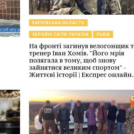
ХАРКІВСЬКА ОБЛАСТЬ
ЗБРОЙНІ СИЛИ УКРАЇНИ
ЛЬВІВ
На фронті загинув велогонщик т
тренер Іван Хомів. "Його мрія
полягала в тому, щоб знову
зайнятися великим спортом" -
Життєві історії | Експрес онлайн.