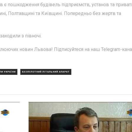
ів є пошкодження будівель підприємств, установ та приват
ині, Полтавщині та Київщині. Попередньо без жертв та
заходили з півночі.
плюючих новин Львова! Підписуйтеся на наш Telegram-кана
ЛИ УКРАЇНИ
БЕЗПІЛОТНИЙ ЛІТАЛЬНИЙ АПАРАТ