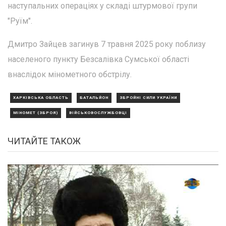
наступальних операціях у складі штурмової групи
"Руїм".
Дмитро Зайцев загинув 7 травня 2025 року поблизу
населеного пункту Безсалівка Сумської області
внаслідок мінометного обстрілу.
ХАРКІВСЬКА ОБЛАСТЬ
БАТАЛЬЙОН
ЗБРОЙНІ СИЛИ УКРАЇНИ
МІНОМЕТ (ЗБРОЯ)
ВІЙСЬКОВОСЛУЖБОВЦІ
ЧИТАЙТЕ ТАКОЖ