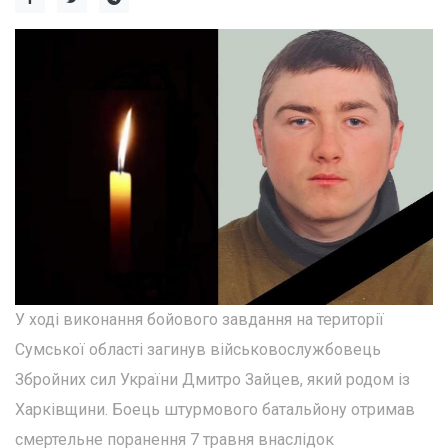
У ході виконання бойового завдання на території
Сумської області загинув військовослужбовець
Збройних сил України Дмитро Зайцев, який родом із
Харківщини. Боець штурмового батальйону отримав
смертельне поранення 7 травня внаслідок