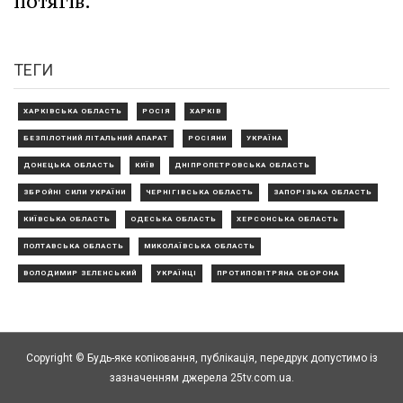
потягів.
ТЕГИ
ХАРКІВСЬКА ОБЛАСТЬ
РОСІЯ
ХАРКІВ
БЕЗПІЛОТНИЙ ЛІТАЛЬНИЙ АПАРАТ
РОСІЯНИ
УКРАЇНА
ДОНЕЦЬКА ОБЛАСТЬ
КИЇВ
ДНІПРОПЕТРОВСЬКА ОБЛАСТЬ
ЗБРОЙНІ СИЛИ УКРАЇНИ
ЧЕРНІГІВСЬКА ОБЛАСТЬ
ЗАПОРІЗЬКА ОБЛАСТЬ
КИЇВСЬКА ОБЛАСТЬ
ОДЕСЬКА ОБЛАСТЬ
ХЕРСОНСЬКА ОБЛАСТЬ
ПОЛТАВСЬКА ОБЛАСТЬ
МИКОЛАЇВСЬКА ОБЛАСТЬ
ВОЛОДИМИР ЗЕЛЕНСЬКИЙ
УКРАЇНЦІ
ПРОТИПОВІТРЯНА ОБОРОНА
Copyright © Будь-яке копiювання, публiкацiя, передрук допустимо із
зазначенням джерела 25tv.com.ua.