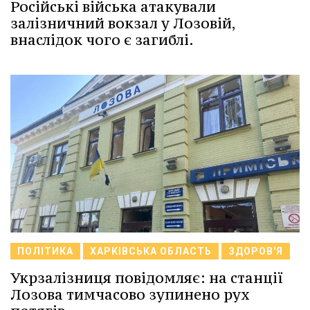
Російські війська атакували
залізничний вокзал у Лозовій,
внаслідок чого є загиблі.
ПОЛІТИКА
ХАРКІВСЬКА ОБЛАСТЬ
ЗДОРОВ'Я
Укрзалізниця повідомляє: на станції
Лозова тимчасово зупинено рух