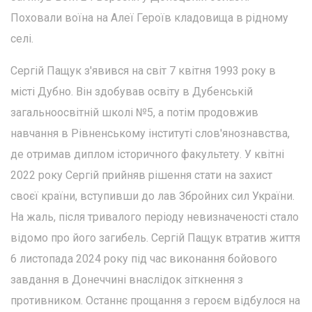
Поховали воїна на Алеї Героїв кладовища в рідному
селі.
Сергій Пащук з'явився на світ 7 квітня 1993 року в
місті Дубно. Він здобував освіту в Дубенській
загальноосвітній школі №5, а потім продовжив
навчання в Рівненському інституті слов'янознавства,
де отримав диплом історичного факультету. У квітні
2022 року Сергій прийняв рішення стати на захист
своєї країни, вступивши до лав Збройних сил України.
На жаль, після тривалого періоду невизначеності стало
відомо про його загибель. Сергій Пащук втратив життя
6 листопада 2024 року під час виконання бойового
завдання в Донеччині внаслідок зіткнення з
противником. Останнє прощання з героєм відбулося на