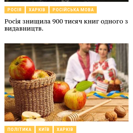
РОСІЯ
ХАРКІВ
РОСІЙСЬКА МОВА
Росія знищила 900 тисяч книг одного з
видавництв.
ПОЛІТИКА
КИЇВ
ХАРКІВ