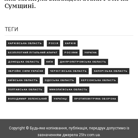
Сумщині.
ТЕГИ
ХАРКІВСЬКА ОБЛАСТЬ
РОСІЯ
ХАРКІВ
БЕЗПІЛОТНИЙ ЛІТАЛЬНИЙ АПАРАТ
РОСІЯНИ
УКРАЇНА
ДОНЕЦЬКА ОБЛАСТЬ
КИЇВ
ДНІПРОПЕТРОВСЬКА ОБЛАСТЬ
ЗБРОЙНІ СИЛИ УКРАЇНИ
ЧЕРНІГІВСЬКА ОБЛАСТЬ
ЗАПОРІЗЬКА ОБЛАСТЬ
КИЇВСЬКА ОБЛАСТЬ
ОДЕСЬКА ОБЛАСТЬ
ХЕРСОНСЬКА ОБЛАСТЬ
ПОЛТАВСЬКА ОБЛАСТЬ
МИКОЛАЇВСЬКА ОБЛАСТЬ
ВОЛОДИМИР ЗЕЛЕНСЬКИЙ
УКРАЇНЦІ
ПРОТИПОВІТРЯНА ОБОРОНА
Copyright © Будь-яке копiювання, публiкацiя, передрук допустимо із
зазначенням джерела 25tv.com.ua.