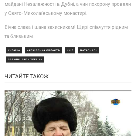
майдані Незалежності в Дубні, а чин похорону провели
у Свято-Миколаївському монастирі.
Вічна слава і шана захисникам! Щирі співчуття рідним
та близьким.
УКРАЇНА
ХАРКІВСЬКА ОБЛАСТЬ
КИЇВ
БАТАЛЬЙОН
ЗБРОЙНІ СИЛИ УКРАЇНИ
ЧИТАЙТЕ ТАКОЖ