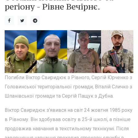
регіону - Рівне Вечірнє.
Погибли Віктор Свиридюк з Рівного, Сергій Юрченко з
Головинської територіальної громади, Віталій Сличко з
Шпанівської громади та Сергій Пащук з Дубна.
Віктор Свиридюк з'явився на світ 24 жовтня 1985 року
в Рівному. Він здобував освіту в 25-й школі, а пізніше
продовжив навчання в текстильному технікумі. Після
завершення навчання проходив строкову службу в