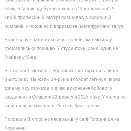
армії, а також здобував знання в "Школі міліції". У
своїй професійній кар'єрі працював в охоронній
компанії, а також на підприємстві металургійної галузі.
Чоловік був патріотом своєї країни, мав активну
громадянську позицію. У студентські роки їздив на
Майдан у Київ.
Віктор став частиною Збройних Сил України в липні
цього року. На жаль, 39-річний солдат загинув через
травму, яку отримав під час виконання бойового
завдання на Сумщині 22 вересня 2025 року. У чоловіка
залишилися найрідніші: батьки, брат і дочка.
Поховали Віктора на кладовищі у селі Головниця на
Кореччині.