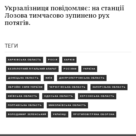
Укрзалізниця повідомляє: на станції
Лозова тимчасово зупинено рух
потягів.
ТЕГИ
ХАРКІВСЬКА ОБЛАСТЬ
РОСІЯ
ХАРКІВ
БЕЗПІЛОТНИЙ ЛІТАЛЬНИЙ АПАРАТ
РОСІЯНИ
УКРАЇНА
ДОНЕЦЬКА ОБЛАСТЬ
КИЇВ
ДНІПРОПЕТРОВСЬКА ОБЛАСТЬ
ЗБРОЙНІ СИЛИ УКРАЇНИ
ЧЕРНІГІВСЬКА ОБЛАСТЬ
ЗАПОРІЗЬКА ОБЛАСТЬ
КИЇВСЬКА ОБЛАСТЬ
ОДЕСЬКА ОБЛАСТЬ
ХЕРСОНСЬКА ОБЛАСТЬ
ПОЛТАВСЬКА ОБЛАСТЬ
МИКОЛАЇВСЬКА ОБЛАСТЬ
ВОЛОДИМИР ЗЕЛЕНСЬКИЙ
УКРАЇНЦІ
ПРОТИПОВІТРЯНА ОБОРОНА