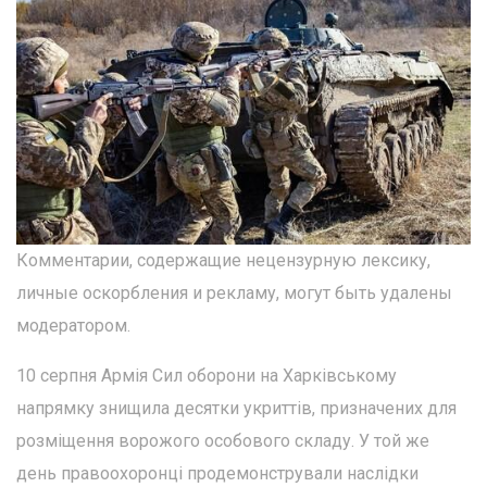
Комментарии, содержащие нецензурную лексику,
личные оскорбления и рекламу, могут быть удалены
модератором.
10 серпня Армія Сил оборони на Харківському
напрямку знищила десятки укриттів, призначених для
розміщення ворожого особового складу. У той же
день правоохоронці продемонстрували наслідки