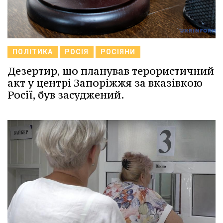
ПОЛІТИКА
РОСІЯ
РОСІЯНИ
Дезертир, що планував терористичний
акт у центрі Запоріжжя за вказівкою
Росії, був засуджений.