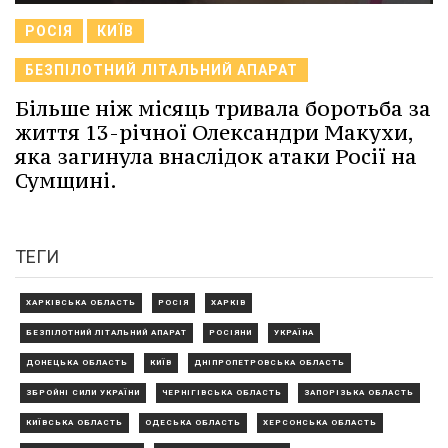
РОСІЯ
КИЇВ
БЕЗПІЛОТНИЙ ЛІТАЛЬНИЙ АПАРАТ
Більше ніж місяць тривала боротьба за
життя 13-річної Олександри Макухи,
яка загинула внаслідок атаки Росії на
Сумщині.
ТЕГИ
ХАРКІВСЬКА ОБЛАСТЬ
РОСІЯ
ХАРКІВ
БЕЗПІЛОТНИЙ ЛІТАЛЬНИЙ АПАРАТ
РОСІЯНИ
УКРАЇНА
ДОНЕЦЬКА ОБЛАСТЬ
КИЇВ
ДНІПРОПЕТРОВСЬКА ОБЛАСТЬ
ЗБРОЙНІ СИЛИ УКРАЇНИ
ЧЕРНІГІВСЬКА ОБЛАСТЬ
ЗАПОРІЗЬКА ОБЛАСТЬ
КИЇВСЬКА ОБЛАСТЬ
ОДЕСЬКА ОБЛАСТЬ
ХЕРСОНСЬКА ОБЛАСТЬ