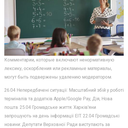
Комментарии, которые включают ненормативную
лексику, оскорбления или рекламные материалы,
могут быть подвержены удалению модератором.
26.04 Непередбачені ситуації: Масштабний збій у роботі
терміналів та додатків Apple/Google Pay, Дія, Нова
пошта. 25.04 Громадське життя: Харків'яни
запрошують на день інформації EIT. 22.04 Громадські
новини: Депутати Верховної Ради виступають за