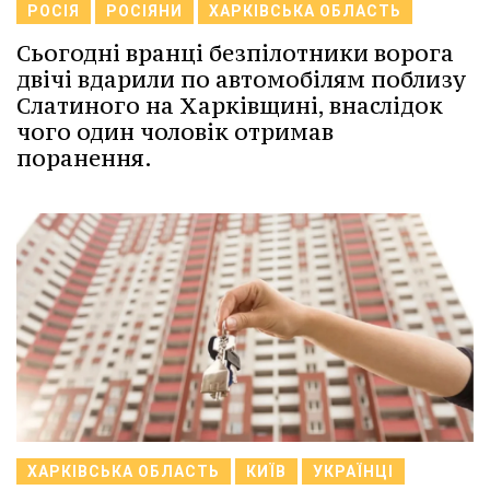
РОСІЯ
РОСІЯНИ
ХАРКІВСЬКА ОБЛАСТЬ
Сьогодні вранці безпілотники ворога
двічі вдарили по автомобілям поблизу
Слатиного на Харківщині, внаслідок
чого один чоловік отримав
поранення.
ХАРКІВСЬКА ОБЛАСТЬ
КИЇВ
УКРАЇНЦІ