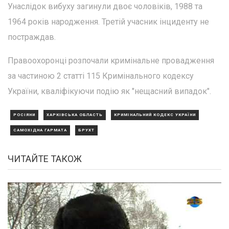
Унаслідок вибуху загинули двоє чоловіків, 1988 та
1964 років народження. Третій учасник інциденту не
постраждав.
Правоохоронці розпочали кримінальне провадження
за частиною 2 статті 115 Кримінального кодексу
України, кваліфікуючи подію як "нещасний випадок".
РОСІЯНИ
ХАРКІВСЬКА ОБЛАСТЬ
КРИМІНАЛЬНИЙ КОДЕКС УКРАЇНИ
САМОХІДНА ГАРМАТА
БРУХТ
ЧИТАЙТЕ ТАКОЖ