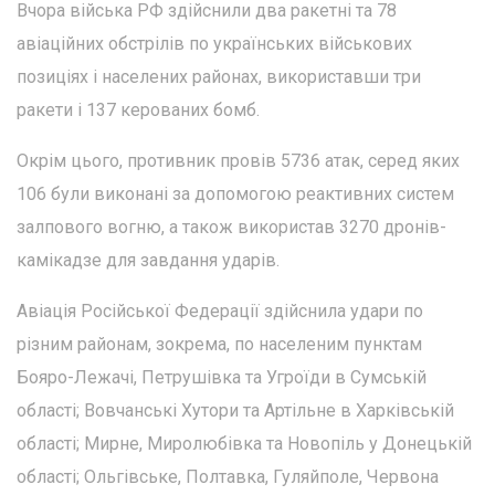
Вчора війська РФ здійснили два ракетні та 78
авіаційних обстрілів по українських військових
позиціях і населених районах, використавши три
ракети і 137 керованих бомб.
Окрім цього, противник провів 5736 атак, серед яких
106 були виконані за допомогою реактивних систем
залпового вогню, а також використав 3270 дронів-
камікадзе для завдання ударів.
Авіація Російської Федерації здійснила удари по
різним районам, зокрема, по населеним пунктам
Бояро-Лежачі, Петрушівка та Угроїди в Сумській
області; Вовчанські Хутори та Артільне в Харківській
області; Мирне, Миролюбівка та Новопіль у Донецькій
області; Ольгівське, Полтавка, Гуляйполе, Червона