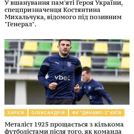
У вшанування пам'яті Героя України,
спецпризначенця Костянтина
Михальчука, відомого під позивним
"Генерал".
ХАРКІВ
ОЛЕКСАНДРІЯ
ФК "ДИНАМО-2" КИЇВ
Металіст 1925 прощається з кількома
футболістами після того, як команда