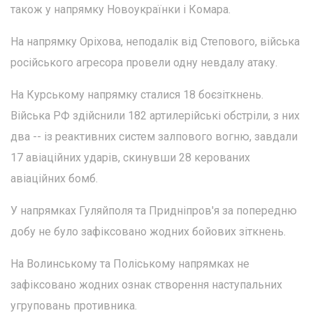
також у напрямку Новоукраїнки і Комара.
На напрямку Оріхова, неподалік від Степового, війська
російського агресора провели одну невдалу атаку.
На Курському напрямку сталися 18 боєзіткнень.
Війська РФ здійснили 182 артилерійські обстріли, з них
два -- із реактивних систем залпового вогню, завдали
17 авіаційних ударів, скинувши 28 керованих
авіаційних бомб.
У напрямках Гуляйполя та Придніпров'я за попередню
добу не було зафіксовано жодних бойових зіткнень.
На Волинському та Поліському напрямках не
зафіксовано жодних ознак створення наступальних
угруповань противника.