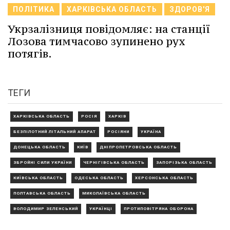
ПОЛІТИКА
ХАРКІВСЬКА ОБЛАСТЬ
ЗДОРОВ'Я
Укрзалізниця повідомляє: на станції
Лозова тимчасово зупинено рух
потягів.
ТЕГИ
ХАРКІВСЬКА ОБЛАСТЬ
РОСІЯ
ХАРКІВ
БЕЗПІЛОТНИЙ ЛІТАЛЬНИЙ АПАРАТ
РОСІЯНИ
УКРАЇНА
ДОНЕЦЬКА ОБЛАСТЬ
КИЇВ
ДНІПРОПЕТРОВСЬКА ОБЛАСТЬ
ЗБРОЙНІ СИЛИ УКРАЇНИ
ЧЕРНІГІВСЬКА ОБЛАСТЬ
ЗАПОРІЗЬКА ОБЛАСТЬ
КИЇВСЬКА ОБЛАСТЬ
ОДЕСЬКА ОБЛАСТЬ
ХЕРСОНСЬКА ОБЛАСТЬ
ПОЛТАВСЬКА ОБЛАСТЬ
МИКОЛАЇВСЬКА ОБЛАСТЬ
ВОЛОДИМИР ЗЕЛЕНСЬКИЙ
УКРАЇНЦІ
ПРОТИПОВІТРЯНА ОБОРОНА