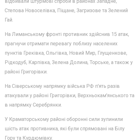
відбивали штурмові спроби в районах Западне,
Степова Новоселівка, Піщане, Загризове та Зелений
Гай.
На Лиманському фронті противник здійснив 15 атак,
прагнучи отримати перевагу поблизу населених
пунктів Греківка, Ольгівка, Новий Мир, Глущенкове,
Рідкодуб, Карпівка, Зелена Долина, Торське, а також у
районі Григорівки.
На Сіверському напрямку війська РФ п'ять разів
атакували у районі Григорівки, Верхньокам'янського та
в напрямку Серебрянки.
У Краматорському районі оборонні сили зупинили
шість атак противника, які були спрямовані на Білу
Гору та Курдюмівку.