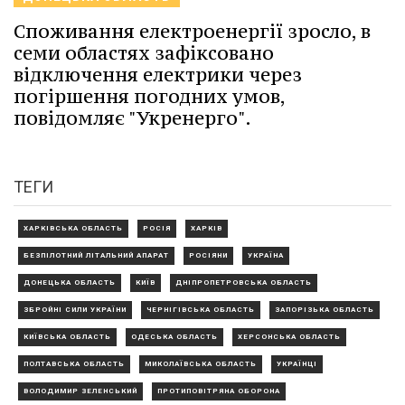
Споживання електроенергії зросло, в
семи областях зафіксовано
відключення електрики через
погіршення погодних умов,
повідомляє "Укренерго".
ТЕГИ
ХАРКІВСЬКА ОБЛАСТЬ
РОСІЯ
ХАРКІВ
БЕЗПІЛОТНИЙ ЛІТАЛЬНИЙ АПАРАТ
РОСІЯНИ
УКРАЇНА
ДОНЕЦЬКА ОБЛАСТЬ
КИЇВ
ДНІПРОПЕТРОВСЬКА ОБЛАСТЬ
ЗБРОЙНІ СИЛИ УКРАЇНИ
ЧЕРНІГІВСЬКА ОБЛАСТЬ
ЗАПОРІЗЬКА ОБЛАСТЬ
КИЇВСЬКА ОБЛАСТЬ
ОДЕСЬКА ОБЛАСТЬ
ХЕРСОНСЬКА ОБЛАСТЬ
ПОЛТАВСЬКА ОБЛАСТЬ
МИКОЛАЇВСЬКА ОБЛАСТЬ
УКРАЇНЦІ
ВОЛОДИМИР ЗЕЛЕНСЬКИЙ
ПРОТИПОВІТРЯНА ОБОРОНА