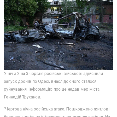
У ніч з 2 на 3 червня російські військові здійснили
запуск дронів по Одесі, внаслідок чого сталося
руйнування. Інформацію про це надав мер міста
Геннадій Труханов.
"Чергова нічна російська атака. Пошкоджено житлові
будинки, цивільну інфраструктуру, згоріли автівки. На