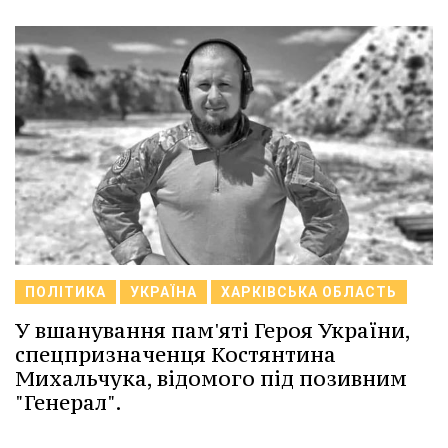
ПОЛІТИКА
УКРАЇНА
ХАРКІВСЬКА ОБЛАСТЬ
У вшанування пам'яті Героя України,
спецпризначенця Костянтина
Михальчука, відомого під позивним
"Генерал".