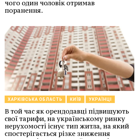
чого один чоловік отримав
поранення.
ХАРКІВСЬКА ОБЛАСТЬ
КИЇВ
УКРАЇНЦІ
В той час як орендодавці підвищують
свої тарифи, на українському ринку
нерухомості існує тип житла, на який
спостерігається різке зниження