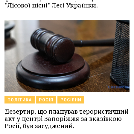
"Лісової пісні" Лесі Українки.
ПОЛІТИКА
РОСІЯ
РОСІЯНИ
Дезертир, що планував терористичний
акт у центрі Запоріжжя за вказівкою
Росії, був засуджений.