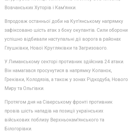
Вовчанських Хуторів і Кам'янки.
Впродовж останньої доби на Куп'янському напрямку
зафіксовано шість атак з боку окупантів. Сили оборони
успішно відбивали наступальні дії ворога в районах
Глушківки, Нової Кругляківки та Загризового.
У Лиманському секторі противник здійснив 24 атаки.
Він намагався просунутися в напрямку Копанок,
Греківки, Колодязів, а також у зонах Рідкодуба, Нового
Миру та Ольгівки.
Протягом дня на Сіверському фронті противник
провів шість нападів на позиції українських
військових поблизу Верхньокам'янського та
Білогорівки.