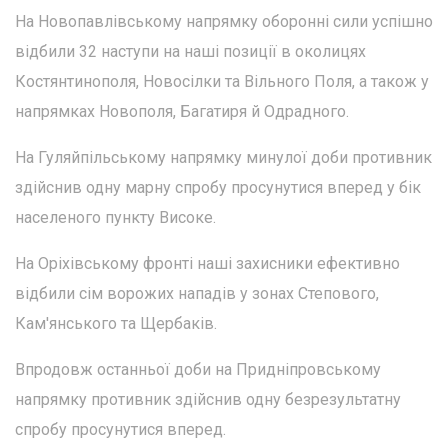
На Новопавлівському напрямку оборонні сили успішно
відбили 32 наступи на наші позиції в околицях
Костянтинополя, Новосілки та Вільного Поля, а також у
напрямках Новополя, Багатиря й Одрадного.
На Гуляйпільському напрямку минулої доби противник
здійснив одну марну спробу просунутися вперед у бік
населеного пункту Високе.
На Оріхівському фронті наші захисники ефективно
відбили сім ворожих нападів у зонах Степового,
Кам'янського та Щербаків.
Впродовж останньої доби на Придніпровському
напрямку противник здійснив одну безрезультатну
спробу просунутися вперед.