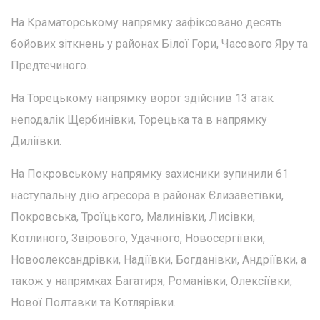
На Краматорському напрямку зафіксовано десять
бойових зіткнень у районах Білої Гори, Часового Яру та
Предтечиного.
На Торецькому напрямку ворог здійснив 13 атак
неподалік Щербинівки, Торецька та в напрямку
Диліївки.
На Покровському напрямку захисники зупинили 61
наступальну дію агресора в районах Єлизаветівки,
Покровська, Троїцького, Малинівки, Лисівки,
Котлиного, Звірового, Удачного, Новосергіївки,
Новоолександрівки, Надіївки, Богданівки, Андріївки, а
також у напрямках Багатиря, Романівки, Олексіївки,
Нової Полтавки та Котлярівки.