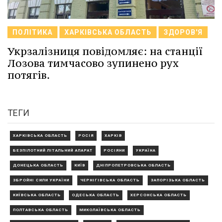
ПОЛІТИКА
ХАРКІВСЬКА ОБЛАСТЬ
ЗДОРОВ'Я
Укрзалізниця повідомляє: на станції
Лозова тимчасово зупинено рух
потягів.
ТЕГИ
ХАРКІВСЬКА ОБЛАСТЬ
РОСІЯ
ХАРКІВ
БЕЗПІЛОТНИЙ ЛІТАЛЬНИЙ АПАРАТ
РОСІЯНИ
УКРАЇНА
ДОНЕЦЬКА ОБЛАСТЬ
КИЇВ
ДНІПРОПЕТРОВСЬКА ОБЛАСТЬ
ЗБРОЙНІ СИЛИ УКРАЇНИ
ЧЕРНІГІВСЬКА ОБЛАСТЬ
ЗАПОРІЗЬКА ОБЛАСТЬ
КИЇВСЬКА ОБЛАСТЬ
ОДЕСЬКА ОБЛАСТЬ
ХЕРСОНСЬКА ОБЛАСТЬ
ПОЛТАВСЬКА ОБЛАСТЬ
МИКОЛАЇВСЬКА ОБЛАСТЬ