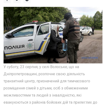
У суботу, 23 серпня, у селі Волоське, що на
Дніпропетровщині, розпочне свою діяльність
транзитний центр, призначений для тимчасового
розміщення сімей з дітьми, осіб з обмеженими
можливостями та людей з інвалідністю, які
евакуюються з районів бойових дій та прилеглих до