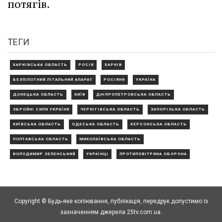
потягів.
ТЕГИ
ХАРКІВСЬКА ОБЛАСТЬ
РОСІЯ
ХАРКІВ
БЕЗПІЛОТНИЙ ЛІТАЛЬНИЙ АПАРАТ
РОСІЯНИ
УКРАЇНА
ДОНЕЦЬКА ОБЛАСТЬ
КИЇВ
ДНІПРОПЕТРОВСЬКА ОБЛАСТЬ
ЗБРОЙНІ СИЛИ УКРАЇНИ
ЧЕРНІГІВСЬКА ОБЛАСТЬ
ЗАПОРІЗЬКА ОБЛАСТЬ
КИЇВСЬКА ОБЛАСТЬ
ОДЕСЬКА ОБЛАСТЬ
ХЕРСОНСЬКА ОБЛАСТЬ
ПОЛТАВСЬКА ОБЛАСТЬ
МИКОЛАЇВСЬКА ОБЛАСТЬ
ВОЛОДИМИР ЗЕЛЕНСЬКИЙ
УКРАЇНЦІ
ПРОТИПОВІТРЯНА ОБОРОНА
Copyright © Будь-яке копiювання, публiкацiя, передрук допустимо із
зазначенням джерела 25tv.com.ua.