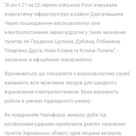
"В ніч з 21 на 22 серпня військові Росії атакували
енергетичну інфраструктуру в районі Дергачівщини.
Через пошкодження високовольтної лінії
електропостачання наразі відсутнє у таких населених
пунктах, як Прудянка, Цупівка, Дубівка, Лобанівка,
Токарівка Друга, Нова Козача та Козача Лопань", -
зазначено в офіційному повідомленні.
Відзначається, що спеціалісти з високовольтних служб
вживають всіх можливих заходів для швидкого
відновлення електропостачання. Вони виконують
роботи в умовах підвищеного ризику.
Як повідомляв Укрінформ, минулої доби під
російськими ударами перебували дев'ять населених
пунктів Харківської області, одна людина загинула,