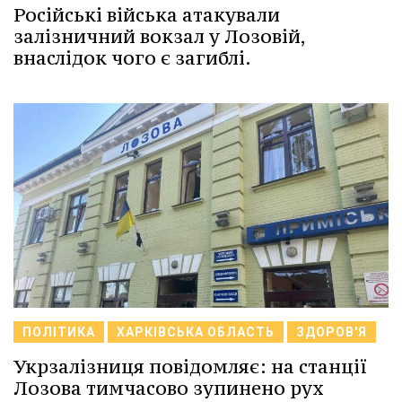
Російські війська атакували
залізничний вокзал у Лозовій,
внаслідок чого є загиблі.
ПОЛІТИКА
ХАРКІВСЬКА ОБЛАСТЬ
ЗДОРОВ'Я
Укрзалізниця повідомляє: на станції
Лозова тимчасово зупинено рух