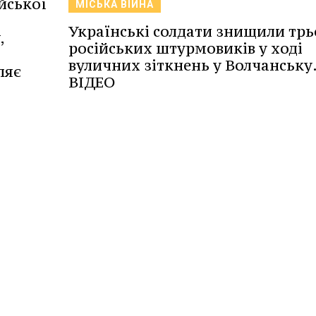
ійської
МІСЬКА ВІЙНА
Українські солдати знищили трь
,
російських штурмовиків у ході
вуличних зіткнень у Волчанську
ляє
ВІДЕО