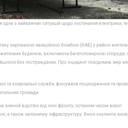
ся одна з найважчих ситуацій щодо постачання електрики, те
 атаку керованою авіаційною бомбою (КАБ) у районі житлов
 житлових будинків, включаючи багатоповерхові споруди, 
ійшлося без постраждалих. Про інцидент повідомив мер мі
ені та комунальні служби, фіксували пошкодження та пров
очільник громади.
 значній відстані від лінії фронту, останнім часом ворог
оні, а також залізничну інфраструктуру. Вночі окупанти знов