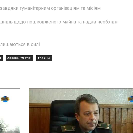
завдяки гуманітарним організаціям та місіям.
анців щодо пошкодженого майна та надав необхідні
лишаються в силі.
Й
ЛОЗОВА (МІСТО)
ГРАФІКА