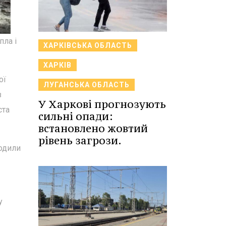
пла і
ХАРКІВСЬКА ОБЛАСТЬ
ХАРКІВ
ої
ЛУГАНСЬКА ОБЛАСТЬ
з
У Харкові прогнозують
ста
сильні опади:
встановлено жовтий
рівень загрози.
одили
у