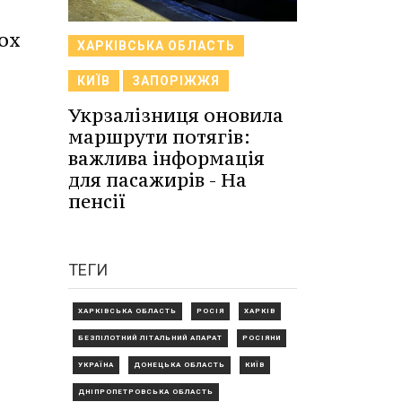
ох
ХАРКІВСЬКА ОБЛАСТЬ
.
КИЇВ
ЗАПОРІЖЖЯ
Укрзалізниця оновила
маршрути потягів:
важлива інформація
для пасажирів - На
пенсії
ТЕГИ
ХАРКІВСЬКА ОБЛАСТЬ
РОСІЯ
ХАРКІВ
БЕЗПІЛОТНИЙ ЛІТАЛЬНИЙ АПАРАТ
РОСІЯНИ
УКРАЇНА
ДОНЕЦЬКА ОБЛАСТЬ
КИЇВ
ДНІПРОПЕТРОВСЬКА ОБЛАСТЬ