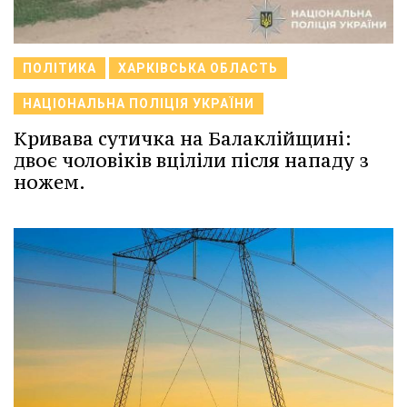
ПОЛІТИКА
ХАРКІВСЬКА ОБЛАСТЬ
НАЦІОНАЛЬНА ПОЛІЦІЯ УКРАЇНИ
Кривава сутичка на Балаклійщині:
двоє чоловіків вціліли після нападу з
ножем.