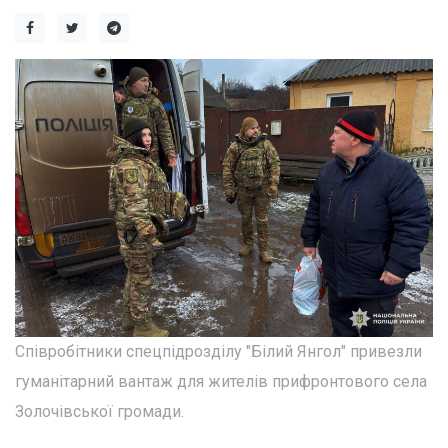
Співробітники спецпідрозділу "Білий Янгол" привезли
гуманітарний вантаж для жителів прифронтового села
Золочівської громади.