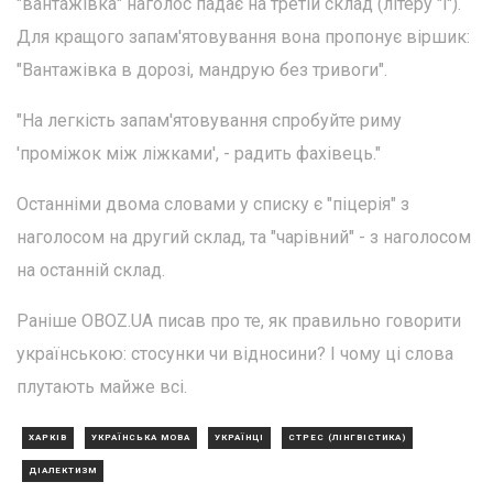
"вантажівка" наголос падає на третій склад (літеру "і").
Для кращого запам'ятовування вона пропонує віршик:
"Вантажівка в дорозі, мандрую без тривоги".
"На легкість запам'ятовування спробуйте риму
'проміжок між ліжками', - радить фахівець."
Останніми двома словами у списку є "піцерія" з
наголосом на другий склад, та "чарівний" - з наголосом
на останній склад.
Раніше OBOZ.UA писав про те, як правильно говорити
українською: стосунки чи відносини? І чому ці слова
плутають майже всі.
ХАРКІВ
УКРАЇНСЬКА МОВА
УКРАЇНЦІ
СТРЕС (ЛІНГВІСТИКА)
ДІАЛЕКТИЗМ