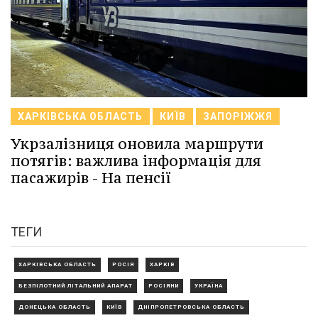
ХАРКІВСЬКА ОБЛАСТЬ
КИЇВ
ЗАПОРІЖЖЯ
Укрзалізниця оновила маршрути
потягів: важлива інформація для
пасажирів - На пенсії
ТЕГИ
ХАРКІВСЬКА ОБЛАСТЬ
РОСІЯ
ХАРКІВ
БЕЗПІЛОТНИЙ ЛІТАЛЬНИЙ АПАРАТ
РОСІЯНИ
УКРАЇНА
ДОНЕЦЬКА ОБЛАСТЬ
КИЇВ
ДНІПРОПЕТРОВСЬКА ОБЛАСТЬ