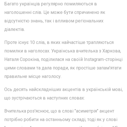
Багато українців регулярно помиляються в
наголошенні слів. Це може бути спричинено як
відсутністю знань, так і впливом регіональних
діалектів.
Проте існує 10 слів, в яких найчастіше трапляються
помилки в наголосах. Українська вчителька з Харкова,
Наталя Сорокіна, поділилася на своїй Instagram-сторінці
цими словами та дала поради, як простіше запам'ятати
правильне місце наголосу.
Ось десять найскладніших акцентів в українській мові,
що зустрічаються в наступних словах:
Вчителька роз'яснює, що в слові "асиметрія" акцент
потрібно робити на останньому складі, тоді як у слові