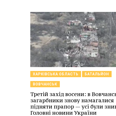
ХАРКІВСЬКА ОБЛАСТЬ
БАТАЛЬЙОН
ВОВЧАНСЬК
Третій захід восени: в Вовчанс
загарбники знову намагалися
підняти прапор — усі були знищ
Головні новини України