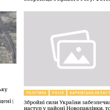
ьку
ПОЛІТИКА
РОСІЯ
ХАРКІВСЬКА ОБЛАС
ені |
Збройні сили України забезпечи
наступ у районі Новопавлівки, т