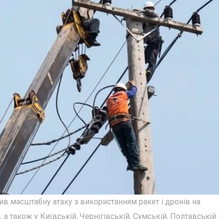
нив масштабну атаку з використанням ракет і дронів на
, а також у Київській, Чернігівській, Сумській, Полтавській 