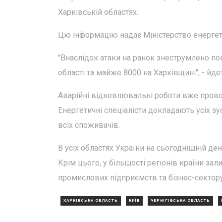
Харківській областях.
Цю інформацію надає Міністерство енергет
"Внаслідок атаки на ранок знеструмлено пон
області та майже 8000 на Харківщині", - йде
Аварійні відновлювальні роботи вже провод
Енергетичні спеціалісти докладають усіх 
всіх споживачів.
В усіх областях України на сьогоднішній 
Крім цього, у більшості регіонів країни з
промислових підприємств та бізнес-сектору
ХАРКІВСЬКА ОБЛАСТЬ
КИЇВ
ЧЕРНІГІВСЬКА ОБЛАСТЬ