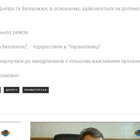
Дніпро та Запоріжжя, в основному, здійснюється за допом
ькох рейсів:
 безпекою", - підкреслили в "Укрзалізниці".
звернулася до мандрівників з кількома важливими проханн
омпанії.
ДНІПРО
КРАМАТОРСЬК