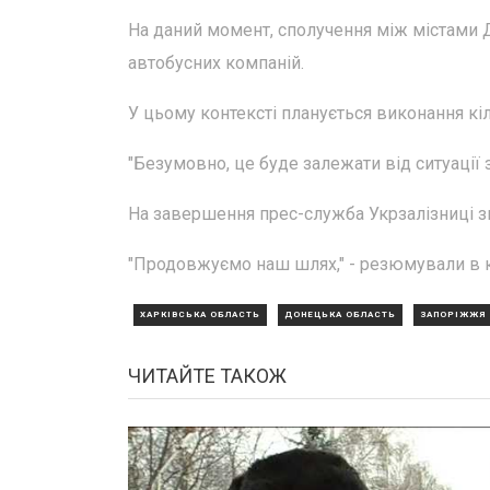
На даний момент, сполучення між містами 
автобусних компаній.
У цьому контексті планується виконання кіл
"Безумовно, це буде залежати від ситуації з
На завершення прес-служба Укрзалізниці 
"Продовжуємо наш шлях," - резюмували в к
ХАРКІВСЬКА ОБЛАСТЬ
ДОНЕЦЬКА ОБЛАСТЬ
ЗАПОРІЖЖЯ
ЧИТАЙТЕ ТАКОЖ