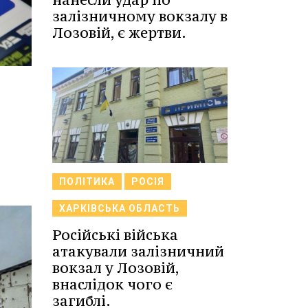
залізничному вокзалу в
Лозовій, є жертви.
ПОЛІТИКА
РОСІЯ
ХАРКІВСЬКА ОБЛАСТЬ
Російські війська
атакували залізничний
вокзал у Лозовій,
внаслідок чого є
загиблі.