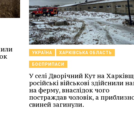
нили
УКРАЇНА
ХАРКІВСЬКА ОБЛАСТЬ
док
БОЄПРИПАСИ
У селі Дворічний Кут на Харківщ
російські військові здійснили н
на ферму, внаслідок чого
постраждав чоловік, а приблизно
свиней загинули.