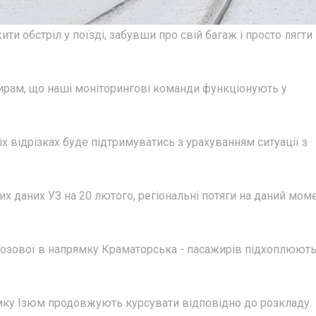
и обстріл у поїзді, забувши про свій багаж і просто лягти
ирам, що наші моніторингові команди функціонують у
х відрізках буде підтримуватись з урахуванням ситуації з
их даних УЗ на 20 лютого, регіональні потяги на даний мом
 Лозової в напрямку Краматорська - пасажирів підхоплюют
мку Ізюм продовжують курсувати відповідно до розкладу.