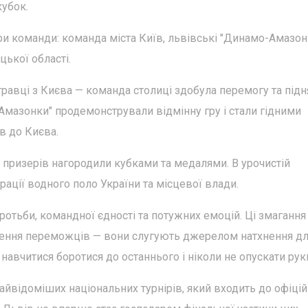
кубок.
ири команди: команда міста Київ, львівські "Динамо-Амазон
цької області.
равці з Києва — команда столиці здобула перемогу та підн
Амазонки" продемонстрували відмінну гру і стали гідними
в до Києва.
 призерів нагородили кубками та медалями. В урочистій
ації водного поло України та місцевої влади.
ротьби, командної єдності та потужних емоцій. Ці змагання
ення переможців — вони слугують джерелом натхнення д
, навчитися боротися до останнього і ніколи не опускати рук
найвідоміших національних турнірів, який входить до офіці