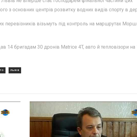
 Львів не вперше стає господарем фінальної частини цих
ного з основних центрів розвитку водних видів спорту в де
их перевізників візьмуть під контроль на маршрутах Морш
 14 бригадам 30 дронів Matrice 4T, авто й тепловізори на 
ТО
ЛЬВІВ