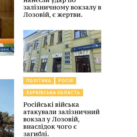
залізничному вокзалу в
Лозовій, є жертви.
ПОЛІТИКА
РОСІЯ
ХАРКІВСЬКА ОБЛАСТЬ
Російські війська
атакували залізничний
вокзал у Лозовій,
внаслідок чого є
загиблі.