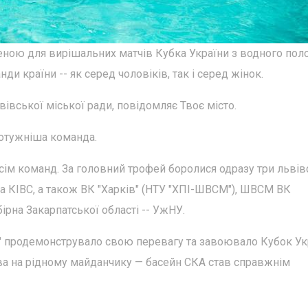
реною для вирішальних матчів Кубка України з водного поло
ди країни -- як серед чоловіків, так і серед жінок.
вської міської ради, повідомляє Твоє місто.
потужніша команда.
 сім команд. За головний трофей боролися одразу три львів
а КІВС, а також ВК "Харків" (НТУ "ХПІ-ШВСМ"), ШВСМ ВК
бірна Закарпатської області -- УжНУ.
" продемонструвало свою перевагу та завоювало Кубок Ук
а на рідному майданчику — басейн СКА став справжнім