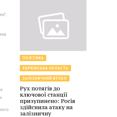
ки",
яла
ПОЛІТИКА
ХАРКІВСЬКА ОБЛАСТЬ
ЗАЛІЗНИЧНИЙ ВУЗОЛ
Рух потягів до
ля
ключової станції
и.
призупинено: Росія
здійснила атаку на
йного
залізничну