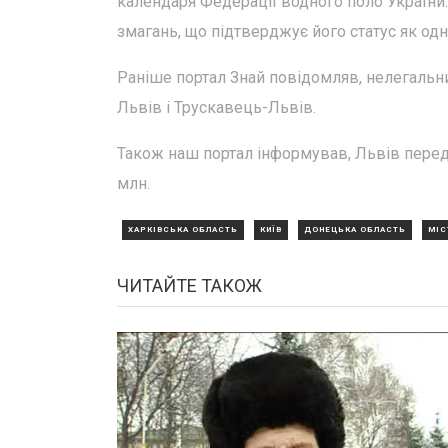
календаря Федерації водного поло України.
змагань, що підтверджує його статус як од
Раніше портал Знай повідомляв, нелегальн
Львів і Трускавець-Львів.
Також наш портал інформував, Львів передав
млн.
ХАРКІВСЬКА ОБЛАСТЬ
КИЇВ
ДОНЕЦЬКА ОБЛАСТЬ
МІС
ЧИТАЙТЕ ТАКОЖ