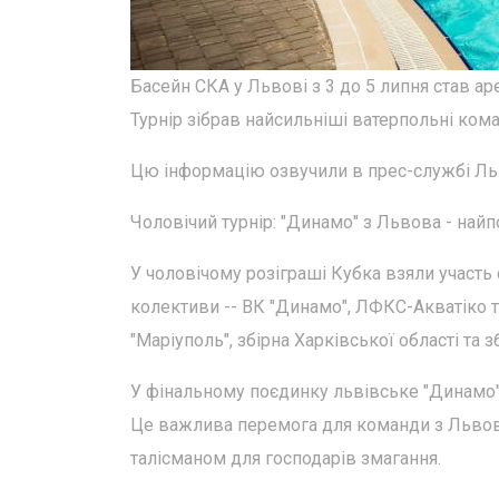
Басейн СКА у Львові з 3 до 5 липня став а
Турнір зібрав найсильніші ватерпольні коман
Цю інформацію озвучили в прес-службі Льві
Чоловічий турнір: "Динамо" з Львова - най
У чоловічому розіграші Кубка взяли участь
колективи -- ВК "Динамо", ЛФКС-Акватіко т
"Маріуполь", збірна Харківської області та з
У фінальному поєдинку львівське "Динамо
Це важлива перемога для команди з Львов
талісманом для господарів змагання.