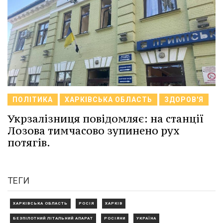
ПОЛІТИКА
ХАРКІВСЬКА ОБЛАСТЬ
ЗДОРОВ'Я
Укрзалізниця повідомляє: на станції
Лозова тимчасово зупинено рух
потягів.
ТЕГИ
ХАРКІВСЬКА ОБЛАСТЬ
РОСІЯ
ХАРКІВ
БЕЗПІЛОТНИЙ ЛІТАЛЬНИЙ АПАРАТ
РОСІЯНИ
УКРАЇНА