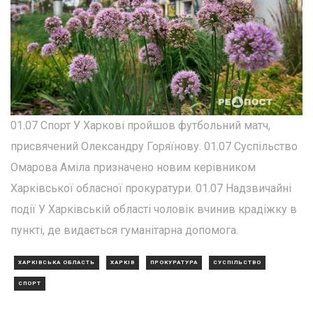
01.07 Спорт У Харкові пройшов футбольний матч,
присвячений Олександру Горяїнову. 01.07 Суспільство
Омарова Аміла призначено новим керівником
Харківської обласної прокуратури. 01.07 Надзвичайні
події У Харківській області чоловік вчинив крадіжку в
пункті, де видається гуманітарна допомога.
ХАРКІВСЬКА ОБЛАСТЬ
ХАРКІВ
ПРОКУРАТУРА
СУСПІЛЬСТВО
СПОРТ