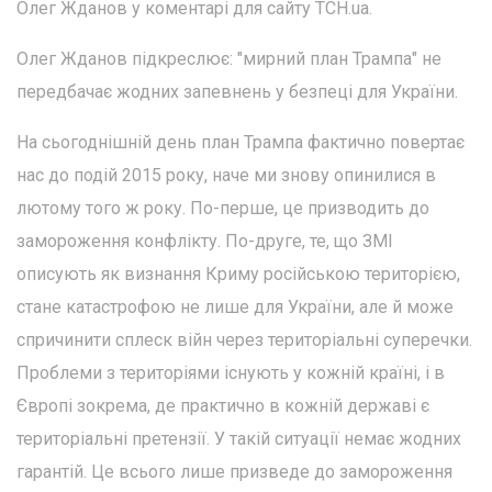
Олег Жданов у коментарі для сайту ТСН.ua.
Олег Жданов підкреслює: "мирний план Трампа" не
передбачає жодних запевнень у безпеці для України.
На сьогоднішній день план Трампа фактично повертає
нас до подій 2015 року, наче ми знову опинилися в
лютому того ж року. По-перше, це призводить до
замороження конфлікту. По-друге, те, що ЗМІ
описують як визнання Криму російською територією,
стане катастрофою не лише для України, але й може
спричинити сплеск війн через територіальні суперечки.
Проблеми з територіями існують у кожній країні, і в
Європі зокрема, де практично в кожній державі є
територіальні претензії. У такій ситуації немає жодних
гарантій. Це всього лише призведе до замороження