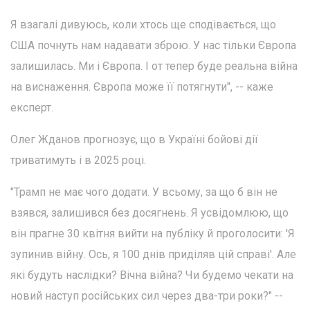
Я взагалі дивуюсь, коли хтось ще сподівається, що
США почнуть нам надавати зброю. У нас тільки Європа
залишилась. Ми і Європа. І от тепер буде реальна війна
на виснаження. Європа може її потягнути", -- каже
експерт.
Олег Жданов прогнозує, що в Україні бойові дії
триватимуть і в 2025 році.
"Трамп не має чого додати. У всьому, за що б він не
взявся, залишився без досягнень. Я усвідомлюю, що
він прагне 30 квітня вийти на публіку й проголосити: 'Я
зупинив війну. Ось, я 100 днів приділяв цій справі'. Але
які будуть наслідки? Вічна війна? Чи будемо чекати на
новий наступ російських сил через два-три роки?" --