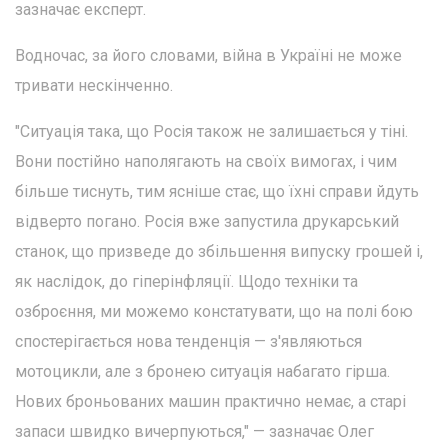
зазначає експерт.
Водночас, за його словами, війна в Україні не може
тривати нескінченно.
"Ситуація така, що Росія також не залишається у тіні.
Вони постійно наполягають на своїх вимогах, і чим
більше тиснуть, тим ясніше стає, що їхні справи йдуть
відверто погано. Росія вже запустила друкарський
станок, що призведе до збільшення випуску грошей і,
як наслідок, до гіперінфляції. Щодо техніки та
озброєння, ми можемо констатувати, що на полі бою
спостерігається нова тенденція — з'являються
мотоцикли, але з бронею ситуація набагато гірша.
Нових броньованих машин практично немає, а старі
запаси швидко вичерпуються," — зазначає Олег