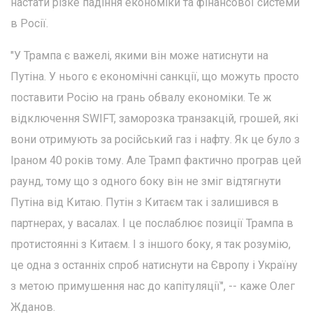
настати різке падіння економіки та фінансової системи
в Росії.
"У Трампа є важелі, якими він може натиснути на
Путіна. У нього є економічні санкції, що можуть просто
поставити Росію на грань обвалу економіки. Те ж
відключення SWIFT, заморозка транзакцій, грошей, які
вони отримують за російський газ і нафту. Як це було з
Іраном 40 років тому. Але Трамп фактично програв цей
раунд, тому що з одного боку він не зміг відтягнути
Путіна від Китаю. Путін з Китаєм так і залишився в
партнерах, у васалах. І це послаблює позиції Трампа в
протистоянні з Китаєм. І з іншого боку, я так розумію,
це одна з останніх спроб натиснути на Європу і Україну
з метою примушення нас до капітуляції", -- каже Олег
Жданов.