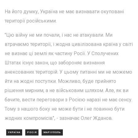
На його думку, Україна не має визнавати окуповані
території російськими.
"Цю війну не ми почали, і нас не атакували. Ми
втрачаємо території, і жодна цивілізована країна у світі
не визнає ці землі як частину Росії. У Сполучених
Штатах існує закон, що забороняє визнання
анексованих територій. У цьому питанні ми не можемо
йти на жодні поступки. Можливо, буде прийнято
рішення мирним, а не військовим шляхом. Але, як ви
бачите, вести переговори з Росією наразі не має сенсу.
Тому з нашого боку не може бути і не повинно бути
жодних компромісів", - зазначає Олег Жданов.
УКРАЇНА
РОСІЯ
МАРІУПОЛЬ