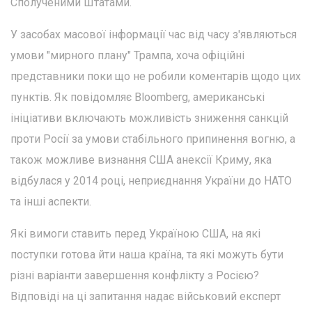
Сполученими Штатами.
У засобах масової інформації час від часу з'являються
умови "мирного плану" Трампа, хоча офіційні
представники поки що не робили коментарів щодо цих
пунктів. Як повідомляє Bloomberg, американські
ініціативи включають можливість зниження санкцій
проти Росії за умови стабільного припинення вогню, а
також можливе визнання США анексії Криму, яка
відбулася у 2014 році, неприєднання України до НАТО
та інші аспекти.
Які вимоги ставить перед Україною США, на які
поступки готова йти наша країна, та які можуть бути
різні варіанти завершення конфлікту з Росією?
Відповіді на ці запитання надає військовий експерт