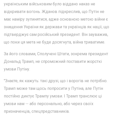
українським військовим було віддано наказ не
відкривати вогонь. Жданов підкреслив, що Путін не
має наміру зупинятися, адже основною метою війни є
знищення України як держави та українців як нації, що
підтверджує сам російський президент. Він зауважив,
що поки ця мета не буде досягнута, війна триватиме.
За його словами, Сполучені Штати, зокрема президент
Дональд Трамп, не спроможний поставити жорсткі
умови Путіну.
"Знаєте, як кажуть: такі друзі, що і ворогів не потрібно.
Трамп може там щось попросити у Путіна, але Путін
постійно диктує Трампу умови. І Трамп транслює ці
умови нам -- або персонально, або через своїх
призначенців, спецпредставників.