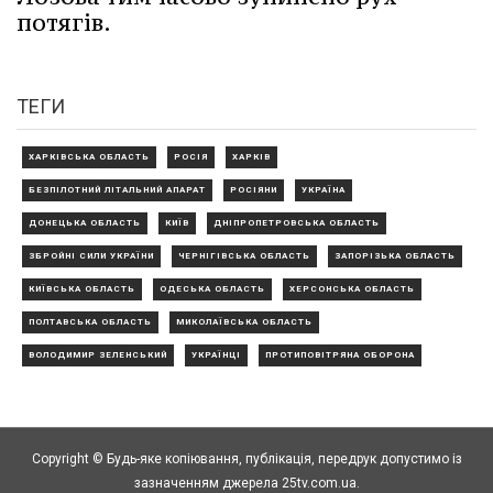
потягів.
ТЕГИ
ХАРКІВСЬКА ОБЛАСТЬ
РОСІЯ
ХАРКІВ
БЕЗПІЛОТНИЙ ЛІТАЛЬНИЙ АПАРАТ
РОСІЯНИ
УКРАЇНА
ДОНЕЦЬКА ОБЛАСТЬ
КИЇВ
ДНІПРОПЕТРОВСЬКА ОБЛАСТЬ
ЗБРОЙНІ СИЛИ УКРАЇНИ
ЧЕРНІГІВСЬКА ОБЛАСТЬ
ЗАПОРІЗЬКА ОБЛАСТЬ
КИЇВСЬКА ОБЛАСТЬ
ОДЕСЬКА ОБЛАСТЬ
ХЕРСОНСЬКА ОБЛАСТЬ
ПОЛТАВСЬКА ОБЛАСТЬ
МИКОЛАЇВСЬКА ОБЛАСТЬ
ВОЛОДИМИР ЗЕЛЕНСЬКИЙ
УКРАЇНЦІ
ПРОТИПОВІТРЯНА ОБОРОНА
Copyright © Будь-яке копiювання, публiкацiя, передрук допустимо із
зазначенням джерела 25tv.com.ua.