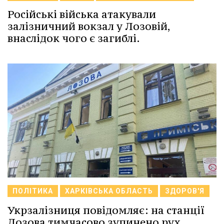
Російські війська атакували
залізничний вокзал у Лозовій,
внаслідок чого є загиблі.
ПОЛІТИКА
ХАРКІВСЬКА ОБЛАСТЬ
ЗДОРОВ'Я
Укрзалізниця повідомляє: на станції
Лозова тимчасово зупинено рух