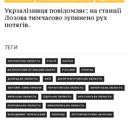
Укрзалізниця повідомляє: на станції
Лозова тимчасово зупинено рух
потягів.
ТЕГИ
ХАРКІВСЬКА ОБЛАСТЬ
РОСІЯ
ХАРКІВ
БЕЗПІЛОТНИЙ ЛІТАЛЬНИЙ АПАРАТ
РОСІЯНИ
УКРАЇНА
ДОНЕЦЬКА ОБЛАСТЬ
КИЇВ
ДНІПРОПЕТРОВСЬКА ОБЛАСТЬ
ЗБРОЙНІ СИЛИ УКРАЇНИ
ЧЕРНІГІВСЬКА ОБЛАСТЬ
ЗАПОРІЗЬКА ОБЛАСТЬ
КИЇВСЬКА ОБЛАСТЬ
ОДЕСЬКА ОБЛАСТЬ
ХЕРСОНСЬКА ОБЛАСТЬ
ПОЛТАВСЬКА ОБЛАСТЬ
МИКОЛАЇВСЬКА ОБЛАСТЬ
ВОЛОДИМИР ЗЕЛЕНСЬКИЙ
УКРАЇНЦІ
ПРОТИПОВІТРЯНА ОБОРОНА