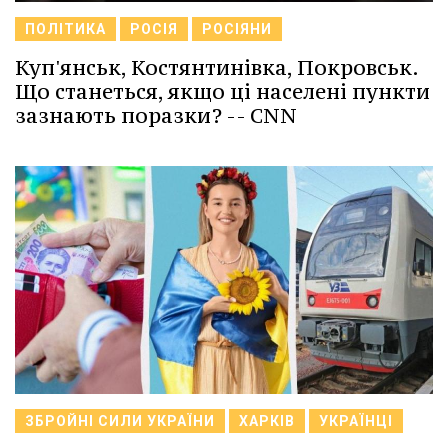
ПОЛІТИКА
РОСІЯ
РОСІЯНИ
Куп'янськ, Костянтинівка, Покровськ.
Що станеться, якщо ці населені пункти
зазнають поразки? -- CNN
ЗБРОЙНІ СИЛИ УКРАЇНИ
ХАРКІВ
УКРАЇНЦІ