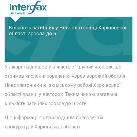
У лікарні відійшов у вічність 71-річний чоловік, що
отримав численні поранення через ворожий обстріл
Новоплатонівки в Ізюмському районі Харківської
області вранці у вівторок. Таким чином, загальна
кількість загиблих зросла до шести.
Цю інформацію оприлюднила пресслужба
прокуратури Харківської області.