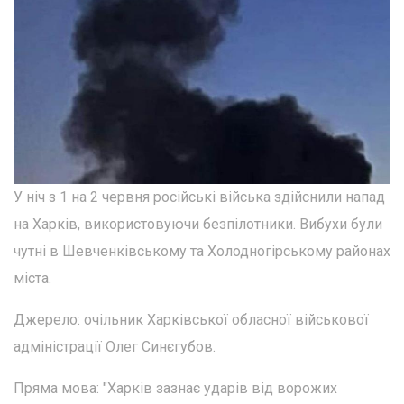
У ніч з 1 на 2 червня російські війська здійснили напад
на Харків, використовуючи безпілотники. Вибухи були
чутні в Шевченківському та Холодногірському районах
міста.
Джерело: очільник Харківської обласної військової
адміністрації Олег Синєгубов.
Пряма мова: "Харків зазнає ударів від ворожих