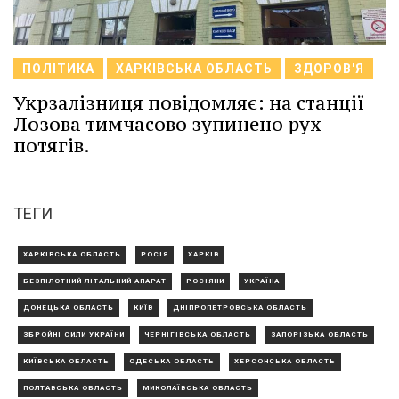
ПОЛІТИКА
ХАРКІВСЬКА ОБЛАСТЬ
ЗДОРОВ'Я
Укрзалізниця повідомляє: на станції
Лозова тимчасово зупинено рух
потягів.
ТЕГИ
ХАРКІВСЬКА ОБЛАСТЬ
РОСІЯ
ХАРКІВ
БЕЗПІЛОТНИЙ ЛІТАЛЬНИЙ АПАРАТ
РОСІЯНИ
УКРАЇНА
ДОНЕЦЬКА ОБЛАСТЬ
КИЇВ
ДНІПРОПЕТРОВСЬКА ОБЛАСТЬ
ЗБРОЙНІ СИЛИ УКРАЇНИ
ЧЕРНІГІВСЬКА ОБЛАСТЬ
ЗАПОРІЗЬКА ОБЛАСТЬ
КИЇВСЬКА ОБЛАСТЬ
ОДЕСЬКА ОБЛАСТЬ
ХЕРСОНСЬКА ОБЛАСТЬ
ПОЛТАВСЬКА ОБЛАСТЬ
МИКОЛАЇВСЬКА ОБЛАСТЬ